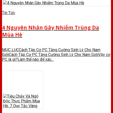
Tin Tức
4 Nguyên Nhân Gây Nhiễm Trùng Da
Mùa Hè
MỤC LỤCCách Tập Cơ PC Tăng Cường Sinh Lý Cho Nam
GiớiCách Tập Cơ PC Tăng Cường Sinh Lý Cho Nam GiớiVậy cơ
PC là gì?Làm thế nào để xác...