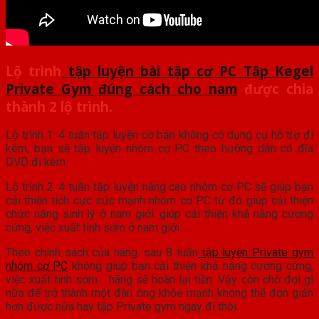
Lộ trình
tập luyện bài tập cơ PC Tập Kegel
Private Gym đúng cách cho nam
được chia
thành 2 lộ trình.
Lộ trình 1: 4 tuần tập luyện cơ bản không có dụng cụ hỗ trợ đi
kèm, bạn sẽ tập luyện nhóm cơ PC theo hướng dẫn có đĩa
DVD đi kèm
Lộ trình 2: 4 tuần tập luyện nâng cao nhóm cơ PC sẽ giúp bạn
cải thiện tích cực sức mạnh nhóm cơ PC từ đó giúp cải thiện
chức năng sinh lý ở nam giới. giúp cải thiện khả năng cương
cứng, việc xuất tinh sớm ở nam giới.
Theo chính sách của hãng. sau 8 tuần
tập luyện Private gym
nhóm cơ PC
không giúp bạn cải thiện khả năng cương cứng,
việc xuất tinh sớm… hãng sẽ hoàn lại tiền. Vậy còn chờ đợi gì
nữa để trở thành một đàn ông khỏe mạnh không thể đơn giản
hơn được nữa hay tập Private gym ngay đi thôi.