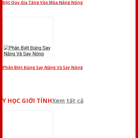
Đột Quỵ Gia Tăng Vào Mùa Nắng Nóng
Phân Biệt Đúng Say Nắng Và Say Nóng
Y HỌC GIỚI TÍNH
Xem tất cả