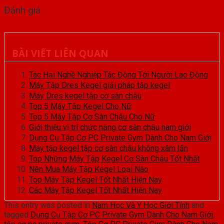
Đánh giá
BÀI VIẾT LIÊN QUAN
Tác Hại Nghề Nghiệp Tác Động Tới Người Lao Động
Máy Tập Dres Kegel giải pháp tập kegel
Máy Dres kegel tập cơ sàn chậu
Top 5 Máy Tập Kegel Cho Nữ
Top 5 Máy Tập Cơ Sàn Chậu Cho Nữ
Giới thiệu vị trí chức năng cơ sàn chậu nam giới
Dụng Cụ Tập Cơ PC Private Gym Dành Cho Nam Giới
Máy tập kegel tập cơ sàn chậu không xâm lấn
Top Những Máy Tập Kegel Cơ Sàn Chậu Tốt Nhất
Nên Mua Máy Tập Kegel Loại Nào
Top Máy Tập Kegel Tốt Nhất Hiện Nay
Các Máy Tập Kegel Tốt Nhất Hiện Nay
This entry was posted in
Nam Học Và Y Học Giới Tính
and
tagged
Dụng Cụ Tập Cơ PC Private Gym Dành Cho Nam Giới
,