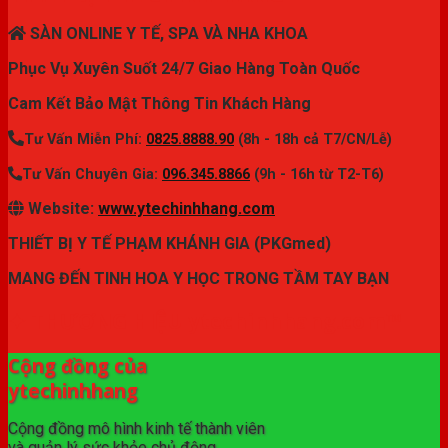
SÀN ONLINE Y TẾ, SPA VÀ NHA KHOA
Phục Vụ Xuyên Suốt 24/7 Giao Hàng Toàn Quốc
Cam Kết Bảo Mật Thông Tin Khách Hàng
Tư Vấn Miễn Phí:
0825.8888.90
(8h - 18h cả T7/CN/Lễ)
Tư Vấn Chuyên Gia:
096.345.8866
(9h - 16h từ T2-T6)
Website:
www.ytechinhhang.com
THIẾT BỊ Y TẾ PHẠM KHÁNH GIA (PKGmed)
MANG ĐẾN TINH HOA Y HỌC TRONG TẦM TAY BẠN
✦ THƯƠNG HIỆU ytechinhhang.com™
Cộng đồng của
ytechinhhang
Cộng đồng mô hình kinh tế thành viên
và quản lý sức khỏe chủ động.