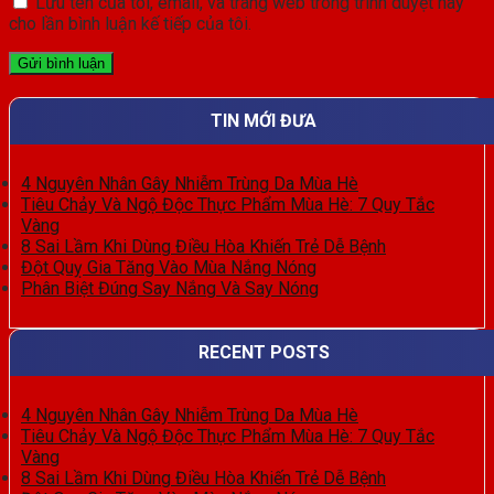
Lưu tên của tôi, email, và trang web trong trình duyệt này
cho lần bình luận kế tiếp của tôi.
TIN MỚI ĐƯA
4 Nguyên Nhân Gây Nhiễm Trùng Da Mùa Hè
Tiêu Chảy Và Ngộ Độc Thực Phẩm Mùa Hè: 7 Quy Tắc
Vàng
8 Sai Lầm Khi Dùng Điều Hòa Khiến Trẻ Dễ Bệnh
Đột Quỵ Gia Tăng Vào Mùa Nắng Nóng
Phân Biệt Đúng Say Nắng Và Say Nóng
RECENT POSTS
4 Nguyên Nhân Gây Nhiễm Trùng Da Mùa Hè
Tiêu Chảy Và Ngộ Độc Thực Phẩm Mùa Hè: 7 Quy Tắc
Vàng
8 Sai Lầm Khi Dùng Điều Hòa Khiến Trẻ Dễ Bệnh