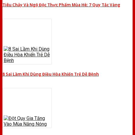
Tiêu Chảy Và Ngộ Độc Thực Phẩm Mùa Hè: 7 Quy Tắc Vàng
8 Sai Lầm Khi Dùng Điều Hòa Khiến Trẻ Dễ Bệnh