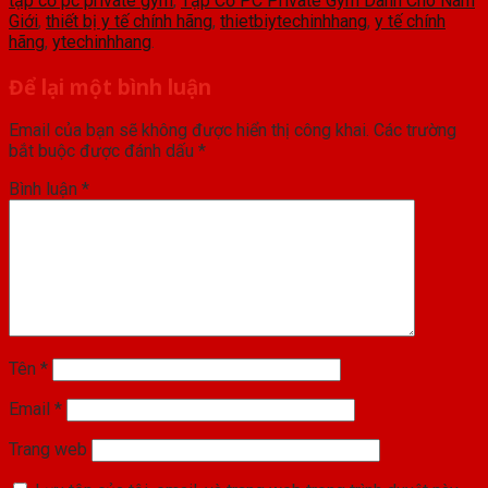
tập cơ pc private gym
,
Tập Cơ PC Private Gym Dành Cho Nam
Giới
,
thiết bị y tế chính hãng
,
thietbiytechinhhang
,
y tế chính
hãng
,
ytechinhhang
.
Để lại một bình luận
Email của bạn sẽ không được hiển thị công khai.
Các trường
bắt buộc được đánh dấu
*
Bình luận
*
Tên
*
Email
*
Trang web