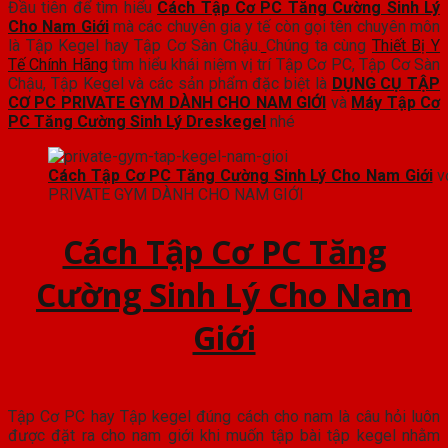
Đầu tiên để tìm hiểu
Cách Tập Cơ PC Tăng Cường Sinh Lý
Cho Nam Giới
mà các chuyên gia y tế còn gọi tên chuyên môn
là Tập Kegel hay Tập Cơ Sàn Chậu.
Chúng ta cùng
Thiết Bị Y
Tế Chính Hãng
tìm hiểu khái niệm vị trí Tập Cơ PC, Tập Cơ Sàn
Chậu, Tập Kegel và các sản phẩm đặc biệt là
DỤNG CỤ TẬP
CƠ PC PRIVATE GYM DÀNH CHO NAM GIỚI
và
Máy Tập Cơ
PC Tăng Cường Sinh Lý Dreskegel
nhé
Cách Tập Cơ PC Tăng Cường Sinh Lý Cho Nam Giới
v
PRIVATE GYM DÀNH CHO NAM GIỚI
Cách Tập Cơ PC Tăng
Cường Sinh Lý Cho Nam
Giới
Tập Cơ PC hay Tập kegel đúng cách cho nam là câu hỏi luôn
được đặt ra cho nam giới khi muốn tập bài tập kegel nhằm