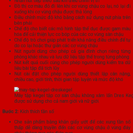
Nhấn nút tiếp theo sau khi điều chỉnh vị trí
Đồ thị cơ màu đỏ đi lên khi cơ vùng chậu co lại, nó lại đi
xuống khi cơ vùng chậu được thả lỏng
Điều chỉnh mức độ khó bằng cách sử dụng nút phía trên
bên phải
Chế độ cho biết các mô hình tập thể dục được gam màu
hóa để cải thiện lực co bóp của các cơ vùng sàn chậu
Chế độ trò chơi giúp phát triển khả năng điều chỉnh để tự
do co lại hoặc thư giãn các cơ vùng chậu
Nút người dùng cho phép cả gia đình chọn riêng từng
phòng khác nhau và lưu dữ liệu tập thể trong từng phòng
Nút kết quả cuối cùng cho phép người dùng kiểm tra dữ
liệu bài tập đã tích lũy
Nút cài đặt cho phép người dùng thiết lập cân nặng,
chiều cao, giới tính, thời gian tập luyện và mức độ khó
Máy tập kegel tập cơ sàn chậu không xâm lấn Dres Ke
được sử dụng cho cả nam giới và nữ giới.
Bước 2:
Kích thích tần số
Che sản phẩm bằng khăn giấy ướt để các xung tần số
thấp dễ dàng truyền đến các cơ vùng chậu ở vùng đáy