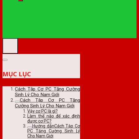
MỤC LỤC
Cách Tập Cơ PC Tăng Cường
Sinh Lý Cho Nam Giới
Cách Tập Cơ PC Tăng
Cường Sinh Lý Cho Nam Giới
Vậy cơ PC là gì?
Làm thế nào để xác định
được cơ PC?
Hướng dẫnCách Tập Cơ
PC Tăng Cường Sinh Lý
Cho Nam Giới