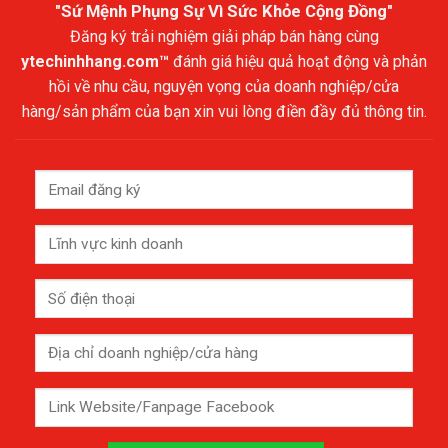
"Sứ Mệnh Phụng Sự Vì Sức Khỏe Cộng Đồng"
Đăng ký trải nghiệm giải pháp bán hàng cùng
ytechinhhang.com™
đánh giá hiệu quả hoạt động và phản
hồi về nhu cầu, nguyện vọng của doanh nghiệp/cửa
hàng/sản phẩm của bạn xin vui lòng điền đầy đủ thông tin.