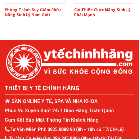
Phòng Tránh Suy Giảm Chức
Cải Thiện Chức Năng Sinh Lý
Năng Sinh Lý Nam Giới
Phái Mạnh
THIẾT BỊ Y TẾ CHÍNH HÃNG
SÀN ONLINE Y TẾ, SPA VÀ NHA KHOA
Phục Vụ Xuyên Suốt 24/7 Giao Hàng Toàn Quốc
Cam Kết Bảo Mật Thông Tin Khách Hàng
Tư Vấn Miễn Phí:
0825.8888.90
(8h - 18h cả T7/CN/Lễ)
Tư Vấn Chuyên Gia:
096.345.8866
(9h - 16h từ T2-T6)