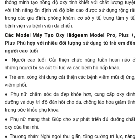
thông minh tạo nồng độ oxy tinh khiết với chất lượng tuyệt
vời tính năng ổn định và độ bền cao được sử dụng rộng rãi
trong các gia đình, phòng khám, cơ sở y tế, trung tâm y tế,
bệnh viện và bệnh viện dã chiến.
Các Model Máy Tạo Oxy Hidgeem
Model Pro, Plus +,
Plus Phù hợp với nhiều đối tượng sử dụng từ trẻ em đến
người cao tuổi
● Người cao tuổi: Cải thiện chức năng tuần hoàn não ở
những người bị sa sút trí tuệ và các bệnh hô hấp khác.
● Trẻ em: xông khí dung cải thiện các bệnh viêm mũi dị ứng,
viêm phổi.
● Phụ nữ: chăm sóc da đẹp khỏe hơn, cung cấp oxy dinh
dưỡng và duy trì độ đàn hồi cho da, chống lão hóa giảm tình
trạng sức khỏe phụ khoa.
● Phụ nữ mang thai: Giúp cho sự phát triển đủ dưỡng chất
oxy của thai nhi.
● Thương nhân: Nghỉ ngơi thư giãn, tăng cường trí lực, nâng