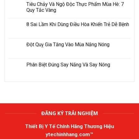
Tiêu Chảy Và Ngộ Độc Thực Phẩm Mùa Hè: 7
Quy Tắc Vàng
8 Sai Lầm Khi Dùng Điều Hòa Khiến Trẻ Dễ Bệnh
Đột Quỵ Gia Tăng Vào Mùa Nắng Nóng
Phân Biệt Đúng Say Nắng Và Say Nóng
ĐĂNG KÝ TRẢI NGHIỆM
Thiết Bị Y Tế Chính Hãng Thương Hiệu
ytechinhhang.com™