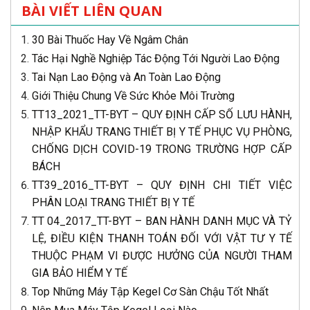
BÀI VIẾT LIÊN QUAN
30 Bài Thuốc Hay Về Ngâm Chân
Tác Hại Nghề Nghiệp Tác Động Tới Người Lao Động
Tai Nạn Lao Động và An Toàn Lao Động
Giới Thiệu Chung Về Sức Khỏe Môi Trường
TT13_2021_TT-BYT – QUY ĐỊNH CẤP SỐ LƯU HÀNH,
NHẬP KHẨU TRANG THIẾT BỊ Y TẾ PHỤC VỤ PHÒNG,
CHỐNG DỊCH COVID-19 TRONG TRƯỜNG HỢP CẤP
BÁCH
TT39_2016_TT-BYT – QUY ĐỊNH CHI TIẾT VIỆC
PHÂN LOẠI TRANG THIẾT BỊ Y TẾ
TT 04_2017_TT-BYT – BAN HÀNH DANH MỤC VÀ TỶ
LỆ, ĐIỀU KIỆN THANH TOÁN ĐỐI VỚI VẬT TƯ Y TẾ
THUỘC PHẠM VI ĐƯỢC HƯỞNG CỦA NGƯỜI THAM
GIA BẢO HIỂM Y TẾ
Top Những Máy Tập Kegel Cơ Sàn Chậu Tốt Nhất