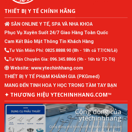
THIẾT BỊ Y TẾ CHÍNH HÃNG
SÀN ONLINE Y TẾ, SPA VÀ NHA KHOA
Phục Vụ Xuyên Suốt 24/7 Giao Hàng Toàn Quốc
Cam Kết Bảo Mật Thông Tin Khách Hàng
Tư Vấn Miễn Phí:
0825.8888.90
(8h - 18h cả T7/CN/Lễ)
Tư Vấn Chuyên Gia:
096.345.8866
(9h - 16h từ T2-T6)
Website:
www.ytechinhhang.com
THIẾT BỊ Y TẾ PHẠM KHÁNH GIA (PKGmed)
MANG ĐẾN TINH HOA Y HỌC TRONG TẦM TAY BẠN
✦ THƯƠNG HIỆU YTECHINHHANG.COM™
Cộng đồng của
ytechinhhang
Cộng đồng mô hình kinh tế thành viên và quản
lý sức khỏe chủ động.