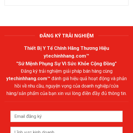
ĐĂNG KÝ TRẢI NGHIỆM
Thiết Bị Y Tế Chính Hãng Thương Hiệu
ytechinhhang.com™
"Sứ Mệnh Phụng Sự Vì Sức Khỏe Cộng Đồng"
Đăng ký trải nghiệm giải pháp bán hàng cùng
ytechinhhang.com™
đánh giá hiệu quả hoạt động và phản
hồi về nhu cầu, nguyện vọng của doanh nghiệp/cửa
hàng/sản phẩm của bạn xin vui lòng điền đầy đủ thông tin.