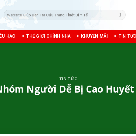
Tìm
kiếm:
IÊU HAO
✦ THẾ GIỚI CHỈNH NHA
✦ KHUYẾN MÃI
✦ TIN TỨ
TIN TỨC
Nhóm Người Dễ Bị Cao Huyết