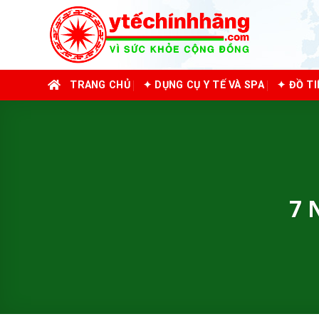
Skip
to
content
TRANG CHỦ
✦ DỤNG CỤ Y TẾ VÀ SPA
✦ ĐỒ T
7 