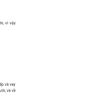
n, vì vậy
hấp và vay
ười, và về