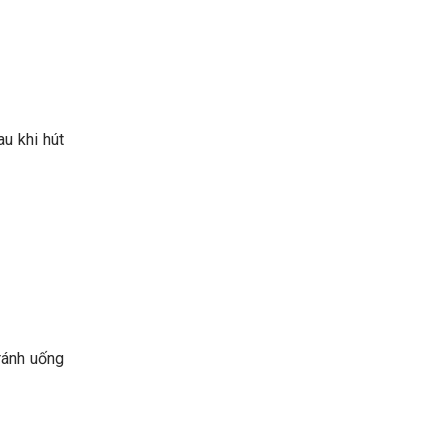
au khi hút
ránh uống