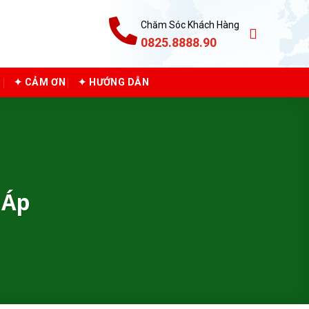
Chăm Sóc Khách Hàng
0825.8888.90
C
✦ CẢM ƠN
✦ HƯỚNG DẪN
 Áp