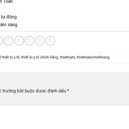
n Toàn
 tự động
 lâm sàng
d
thiết bị y tế
,
thiết bị y tế chính hãng
,
thietbiyte
,
thietbiytechinhhang
.
c trường bắt buộc được đánh dấu
*