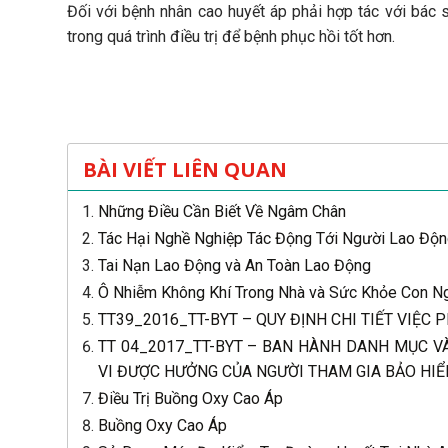
Đối với bệnh nhân cao huyết áp phải hợp tác với bác sĩ
trong quá trình điều trị để bệnh phục hồi tốt hơn.
BÀI VIẾT LIÊN QUAN
Những Điều Cần Biết Về Ngâm Chân
Tác Hại Nghề Nghiệp Tác Động Tới Người Lao Độ
Tai Nạn Lao Động và An Toàn Lao Động
Ô Nhiễm Không Khí Trong Nhà và Sức Khỏe Con N
TT39_2016_TT-BYT – QUY ĐỊNH CHI TIẾT VIỆC P
TT 04_2017_TT-BYT – BAN HÀNH DANH MỤC VÀ
VI ĐƯỢC HƯỞNG CỦA NGƯỜI THAM GIA BẢO HIỂ
Điều Trị Buồng Oxy Cao Áp
Buồng Oxy Cao Áp