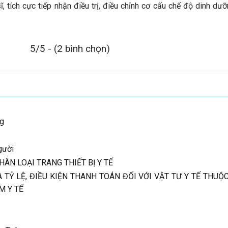
, tích cực tiếp nhận điều trị, điều chỉnh cơ cấu chế độ dinh dư
5/5 - (2 bình chọn)
ng
gười
HÂN LOẠI TRANG THIẾT BỊ Y TẾ
 TỶ LỆ, ĐIỀU KIỆN THANH TOÁN ĐỐI VỚI VẬT TƯ Y TẾ THU
M Y TẾ