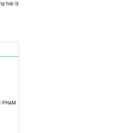
ỡng hợp lý
ỘC PHẠM