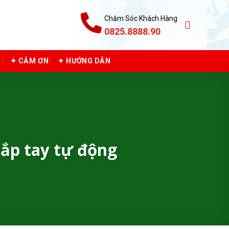
Chăm Sóc Khách Hàng
0825.8888.90
C
✦ CẢM ƠN
✦ HƯỚNG DẪN
ắp tay tự động