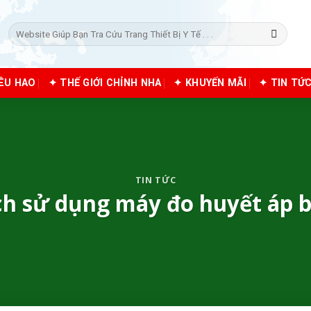
Tìm
kiếm:
IÊU HAO
✦ THẾ GIỚI CHỈNH NHA
✦ KHUYẾN MÃI
✦ TIN TỨ
TIN TỨC
h sử dụng máy đo huyết áp b