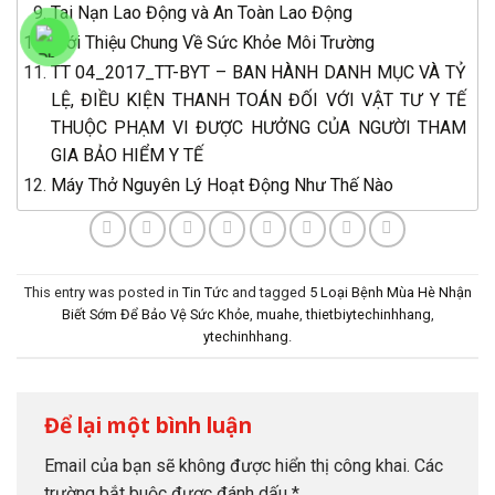
Tai Nạn Lao Động và An Toàn Lao Động
Giới Thiệu Chung Về Sức Khỏe Môi Trường
TT 04_2017_TT-BYT – BAN HÀNH DANH MỤC VÀ TỶ
LỆ, ĐIỀU KIỆN THANH TOÁN ĐỐI VỚI VẬT TƯ Y TẾ
THUỘC PHẠM VI ĐƯỢC HƯỞNG CỦA NGƯỜI THAM
GIA BẢO HIỂM Y TẾ
Máy Thở Nguyên Lý Hoạt Động Như Thế Nào
This entry was posted in
Tin Tức
and tagged
5 Loại Bệnh Mùa Hè Nhận
Biết Sớm Để Bảo Vệ Sức Khỏe
,
muahe
,
thietbiytechinhhang
,
ytechinhhang
.
Để lại một bình luận
Email của bạn sẽ không được hiển thị công khai.
Các
trường bắt buộc được đánh dấu
*