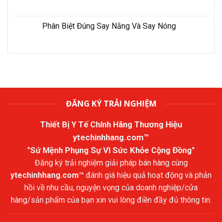
Phân Biệt Đúng Say Nắng Và Say Nóng
ĐĂNG KÝ TRẢI NGHIỆM
Thiết Bị Y Tế Chính Hãng Thương Hiệu
ytechinhhang.com™
"Sứ Mệnh Phụng Sự Vì Sức Khỏe Cộng Đồng"
Đăng ký trải nghiệm giải pháp bán hàng cùng
ytechinhhang.com™
đánh giá hiệu quả hoạt động và phản
hồi về nhu cầu, nguyện vọng của doanh nghiệp/cửa
hàng/sản phẩm của bạn xin vui lòng điền đầy đủ thông tin.