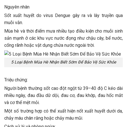
Nguyên nhân
Sốt xuất huyết do virus Dengue gây ra và lây truyền qua
muỗi vằn.
Mùa hè và thời điểm mưa nhiều tạo điều kiện cho muỗi sinh
sản mạnh ở các khu vực nước đọng như chậu cây, bể nước,
cống rãnh hoặc vật dụng chứa nước ngoài trời.
5 Loại Bệnh Mùa Hè Nhận Biết Sớm Để Bảo Vệ Sức Khỏe
Triệu chứng:
Người bệnh thường sốt cao đột ngột từ 39–40 độ C kéo dài
nhiều ngày, đau đầu dữ dội, đau cơ, đau khớp, đau hốc mắt
và cơ thể mệt mỏi.
Một số trường hợp có thể xuất hiện nốt xuất huyết dưới da,
chảy máu chân răng hoặc chảy máu mũi.
Cách xử lý và phòng ngừa: