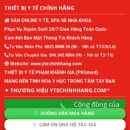
THIẾT BỊ Y TẾ CHÍNH HÃNG
SÀN ONLINE Y TẾ, SPA VÀ NHA KHOA
Phục Vụ Xuyên Suốt 24/7 Giao Hàng Toàn Quốc
Cam Kết Bảo Mật Thông Tin Khách Hàng
Tư Vấn Miễn Phí:
0825.8888.90
(8h - 18h cả T7/CN/Lễ)
Tư Vấn Chuyên Gia:
096.345.8866
(9h - 16h từ T2-T6)
Website:
www.ytechinhhang.com
THIẾT BỊ Y TẾ PHẠM KHÁNH GIA (PKGmed)
MANG ĐẾN TINH HOA Y HỌC TRONG TẦM TAY BẠN
✦ THƯƠNG HIỆU YTECHINHHANG.COM™
Cộng đồng của
ytechinhhang
HƯỚNG DẪN MUA HÀNG
Cộng đồng mô hình kinh tế thành viên và quản
CẢM ƠN ỦNG HỘ TÁC GIẢ
lý sức khỏe chủ động.