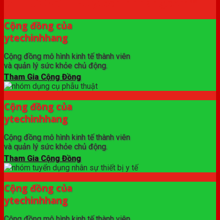
✦ THƯƠNG HIỆU ytechinhhang.com™
Cộng đồng của
ytechinhhang
Cộng đồng mô hình kinh tế thành viên
và quản lý sức khỏe chủ động.
Tham Gia Cộng Đồng
Cộng đồng của
ytechinhhang
Cộng đồng mô hình kinh tế thành viên
và quản lý sức khỏe chủ động.
Tham Gia Cộng Đồng
Cộng đồng của
ytechinhhang
Cộng đồng mô hình kinh tế thành viên