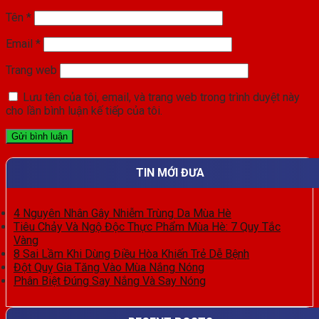
Tên
*
Email
*
Trang web
Lưu tên của tôi, email, và trang web trong trình duyệt này
cho lần bình luận kế tiếp của tôi.
TIN MỚI ĐƯA
4 Nguyên Nhân Gây Nhiễm Trùng Da Mùa Hè
Tiêu Chảy Và Ngộ Độc Thực Phẩm Mùa Hè: 7 Quy Tắc
Vàng
8 Sai Lầm Khi Dùng Điều Hòa Khiến Trẻ Dễ Bệnh
Đột Quỵ Gia Tăng Vào Mùa Nắng Nóng
Phân Biệt Đúng Say Nắng Và Say Nóng