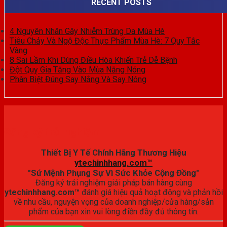
RECENT POSTS
4 Nguyên Nhân Gây Nhiễm Trùng Da Mùa Hè
Tiêu Chảy Và Ngộ Độc Thực Phẩm Mùa Hè: 7 Quy Tắc
Vàng
8 Sai Lầm Khi Dùng Điều Hòa Khiến Trẻ Dễ Bệnh
Đột Quỵ Gia Tăng Vào Mùa Nắng Nóng
Phân Biệt Đúng Say Nắng Và Say Nóng
Đăng ký trải nghiệm
Thiết Bị Y Tế Chính Hãng Thương Hiệu
ytechinhhang.com™
"Sứ Mệnh Phụng Sự Vì Sức Khỏe Cộng Đồng"
Đăng ký trải nghiệm giải pháp bán hàng cùng
ytechinhhang.com™
đánh giá hiệu quả hoạt động và phản hồi
về nhu cầu, nguyện vọng của doanh nghiệp/cửa hàng/sản
phẩm của bạn xin vui lòng điền đầy đủ thông tin.