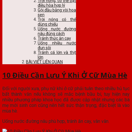
Trời nóng, có thể bật
điều hòa hợp lý
Gội đầu bằng vòi hoa
sen
Trời nóng có thể
dùng chiếu
Uống nước đường
nâu đúng cách
Tránh thức ăn cay
Uống nhiều nước
đun sôi
Tránh cá lớn và thịt
lớn
BÀI VIẾT LIÊN QUAN
10 Điều Cần Lưu Ý Khi Ở Cữ Mùa Hè
Đối với người xưa, phụ nữ khi ở cữ phải tuân theo nhiều hủ tục
bất thành văn nếu không sẽ mắc bệnh bầu bí, tuy hiện nay
nhiều phương pháp khoa học đã được cập nhật nhưng các bà
mẹ mới sinh con cũng nên hết sức thận trọng, đặc biệt là vào
mùa hè.
Uống nước đường nâu phù hợp, tránh ăn cay, vân vân.