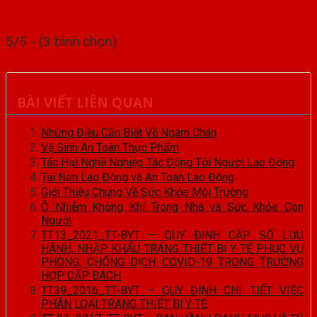
5/5 - (3 bình chọn)
BÀI VIẾT LIÊN QUAN
Những Điều Cần Biết Về Ngâm Chân
Vệ Sinh An Toàn Thực Phẩm
Tác Hại Nghề Nghiệp Tác Động Tới Người Lao Động
Tai Nạn Lao Động và An Toàn Lao Động
Giới Thiệu Chung Về Sức Khỏe Môi Trường
Ô Nhiễm Không Khí Trong Nhà và Sức Khỏe Con
Người
TT13_2021_TT-BYT – QUY ĐỊNH CẤP SỐ LƯU
HÀNH, NHẬP KHẨU TRANG THIẾT BỊ Y TẾ PHỤC VỤ
PHÒNG, CHỐNG DỊCH COVID-19 TRONG TRƯỜNG
HỢP CẤP BÁCH
TT39_2016_TT-BYT – QUY ĐỊNH CHI TIẾT VIỆC
PHÂN LOẠI TRANG THIẾT BỊ Y TẾ