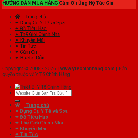
HƯỚNG DẪN MUA HÀNG
Cảm Ơn Ủng Hộ Tác Giả
Trang chủ
✦ Dụng Cụ Y Tế và Spa
✦ Đồ Tiêu Hao
✦ Thế Giới Chỉnh Nha
✦ Khuyến Mãi
✦ Tin Tức
✦ Cảm Ơn
✦ Hướng Dẫn
Copyright © 2008 - 2026 |
www.ytechinhhang.com
| Bản
quyền thuộc về Y Tế Chính Hãng
Tìm
kiếm:
Trang chủ
✦ Dụng Cụ Y Tế và Spa
✦ Đồ Tiêu Hao
✦ Thế Giới Chỉnh Nha
✦ Khuyến Mãi
✦ Tin Tức