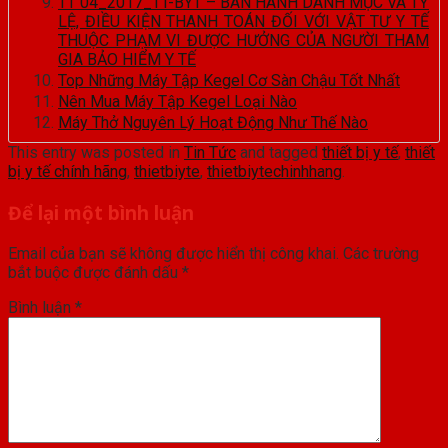
TT 04_2017_TT-BYT – BAN HÀNH DANH MỤC VÀ TỶ
LỆ, ĐIỀU KIỆN THANH TOÁN ĐỐI VỚI VẬT TƯ Y TẾ
THUỘC PHẠM VI ĐƯỢC HƯỞNG CỦA NGƯỜI THAM
GIA BẢO HIỂM Y TẾ
Top Những Máy Tập Kegel Cơ Sàn Chậu Tốt Nhất
Nên Mua Máy Tập Kegel Loại Nào
Máy Thở Nguyên Lý Hoạt Động Như Thế Nào
This entry was posted in
Tin Tức
and tagged
thiết bị y tế
,
thiết
bị y tế chính hãng
,
thietbiyte
,
thietbiytechinhhang
.
Để lại một bình luận
Email của bạn sẽ không được hiển thị công khai.
Các trường
bắt buộc được đánh dấu
*
Bình luận
*