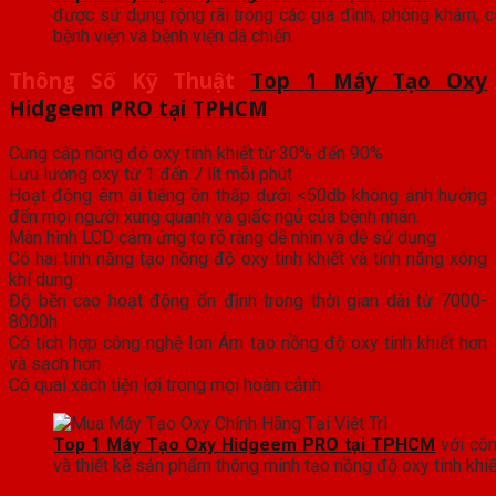
được sử dụng rộng rãi trong các gia đình, phòng khám, cơ 
bệnh viện và bệnh viện dã chiến.
Thông Số Kỹ Thuật
Top 1 Máy Tạo Oxy
Hidgeem PRO tại TPHCM
Cung cấp nồng độ oxy tinh khiết từ 30% đến 90%
Lưu lượng oxy từ 1 đến 7 lít mỗi phút
Hoạt động êm ái tiếng ồn thấp dưới <50db không ảnh hưởng
đến mọi người xung quanh và giấc ngủ của bệnh nhân.
Màn hình LCD cảm ứng to rõ ràng dễ nhìn và dễ sử dụng
Có hai tính năng tạo nồng độ oxy tinh khiết và tính năng xông
khí dung
Độ bền cao hoạt động ổn định trong thời gian dài từ 7000-
8000h
Có tích hợp công nghệ Ion Âm tạo nồng độ oxy tinh khiết hơn
và sạch hơn
Có quai xách tiện lợi trong mọi hoàn cảnh
Top 1 Máy Tạo Oxy Hidgeem PRO tại TPHCM
với cô
và thiết kế sản phẩm thông minh tạo nồng độ oxy tinh khiế