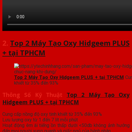
2.
Top 2 Máy Tạo Oxy Hidgeem PLUS
+ tại TPHCM
Top 2 Máy Tạo Oxy Hidgeem PLUS + tại TPHCM
Cun
khiết từ 35% đến 93%
Thông Số Kỹ Thuật
Top 2 Máy Tạo Oxy
Hidgeem PLUS + tại TPHCM
Cung cấp nồng độ oxy tinh khiết từ 35% đến 93%
Lưu lượng oxy từ 1 đến 7 lít mỗi phút
Hoạt động êm ái tiếng ồn thấp dưới <50db không ảnh hưởng
đến mọi người xung quanh và giấc ngủ của bệnh nhân.