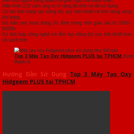
đến mọi người xung quanh và giấc ngủ của bệnh nhân.
Màn hình LCD cảm ứng to rõ ràng dễ nhìn và dễ sử dụng
Có hai tính năng tạo nồng độ oxy tinh khiết và tính năng xông
khí dung
Độ bền cao hoạt động ổn định trong thời gian dài từ 5000-
6000h
Có tích hợp công nghệ Ion Âm tạo nồng độ oxy tinh khiết hơn
và sạch hơn
Top 3 Máy Tạo Oxy Hidgeem PLUS tại TPHCM
được
thành rẻ
Hướng Dẫn
Sử Dụng
Top 3 Máy Tạo Oxy
Hidgeem PLUS tại TPHCM