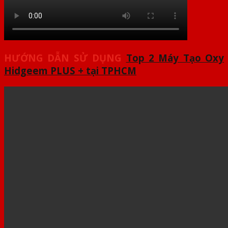
HƯỚNG DẪN SỬ DỤNG
Top 2 Máy Tạo Oxy
Hidgeem PLUS + tại TPHCM