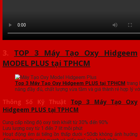
3.
TOP 3 Máy Tạo Oxy Hidgeem
MODEL PLUS tại TPHCM
Top 3 Máy Tạo Oxy Hidgeem PLUS tại TPHCM
trang 
năng đầy đủ, chất lượng vừa tầm và giá thành rẻ hợp lý vớ
Thông Số Kỹ Thuật
Top 3 Máy Tạo Oxy
Hidgeem PLUS tại TPHCM
Cung cấp nồng độ oxy tinh khiết từ 30% đến 90%
Lưu lượng oxy từ 1 đến 7 lít mỗi phút
Hoạt động êm ái tiếng ồn thấp dưới <50db không ảnh hưởng