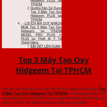
Hidgeem PLUS tại
TPHCM
Hướng Dẫn Sử Dụng
Top 3 Máy Tạo Oxy
Hidgeem PLUS tại
TPHCM
LỢI ÍCH KHI QUÝ KHÁCH
MUA Top 3 Máy Tạo Oxy
Hidgeem tại TPHCM
MODEL PRO, PLUS +,
PLUS tại Thiết Bị Y Tế
Chính Hãng:
BÀI VIẾT LIÊN QUAN
Top 3 Máy Tạo Oxy
Hidgeem Tại TPHCM
Với góc độ chuyên môn, các Bác sĩ đầu ngành nhận định
Top
3 Máy Tạo Oxy Hidgeem Tại TPHCM
có công nghệ tiên tiến
tạo nồng độ oxy tinh khiết và có xông khí dung rất phù hợp sử
dụng y tế cho các bệnh đường hô hấp trong gia đình.