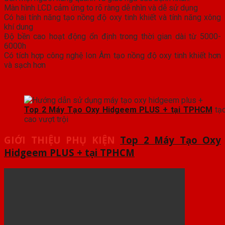
Màn hình LCD cảm ứng to rõ ràng dễ nhìn và dễ sử dụng
Có hai tính năng tạo nồng độ oxy tinh khiết và tính năng xông
khí dung
Độ bền cao hoạt động ổn định trong thời gian dài từ 5000-
6000h
Có tích hợp công nghệ Ion Âm tạo nồng độ oxy tinh khiết hơn
và sạch hơn
Top 2 Máy Tạo Oxy Hidgeem PLUS + tại TPHCM
tạo
cao vượt trội
GIỚI THIỆU PHỤ KIỆN
Top 2 Máy Tạo Oxy
Hidgeem PLUS + tại TPHCM