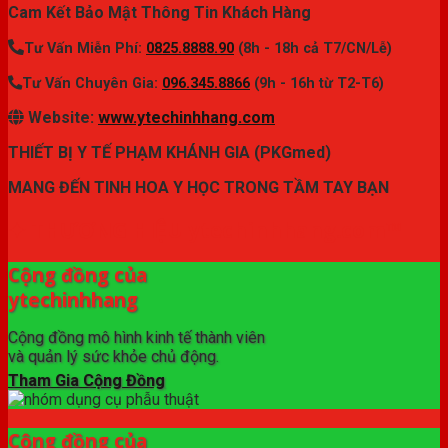
Cam Kết Bảo Mật Thông Tin Khách Hàng
Tư Vấn Miễn Phí:
0825.8888.90
(8h - 18h cả T7/CN/Lễ)
Tư Vấn Chuyên Gia:
096.345.8866
(9h - 16h từ T2-T6)
Website:
www.ytechinhhang.com
THIẾT BỊ Y TẾ PHẠM KHÁNH GIA (PKGmed)
MANG ĐẾN TINH HOA Y HỌC TRONG TẦM TAY BẠN
✦ THƯƠNG HIỆU ytechinhhang.com™
Cộng đồng của
ytechinhhang
Cộng đồng mô hình kinh tế thành viên
và quản lý sức khỏe chủ động.
Tham Gia Cộng Đồng
Cộng đồng của