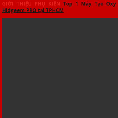
GIỚI THIỆU PHỤ KIỆN
Top 1 Máy Tạo Oxy
Hidgeem PRO tại TPHCM