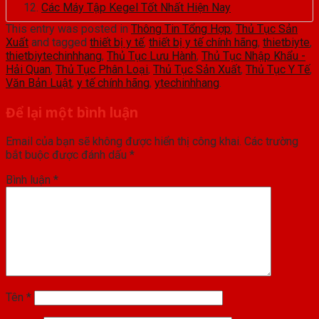
Các Máy Tập Kegel Tốt Nhất Hiện Nay
This entry was posted in
Thông Tin Tổng Hợp
,
Thủ Tục Sản
Xuất
and tagged
thiết bị y tế
,
thiết bị y tế chính hãng
,
thietbiyte
,
thietbiytechinhhang
,
Thủ Tục Lưu Hành
,
Thủ Tục Nhập Khẩu -
Hải Quan
,
Thủ Tục Phân Loại
,
Thủ Tục Sản Xuất
,
Thủ Tục Y Tế
,
Văn Bản Luật
,
y tế chính hãng
,
ytechinhhang
.
Để lại một bình luận
Email của bạn sẽ không được hiển thị công khai.
Các trường
bắt buộc được đánh dấu
*
Bình luận
*
Tên
*