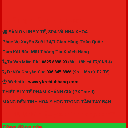
THIẾT BỊ Y TẾ CHÍNH HÃNG
SÀN ONLINE Y TẾ, SPA VÀ NHA KHOA
Phục Vụ Xuyên Suốt 24/7 Giao Hàng Toàn Quốc
Cam Kết Bảo Mật Thông Tin Khách Hàng
Tư Vấn Miễn Phí:
0825.8888.90
(8h - 18h cả T7/CN/Lễ)
Tư Vấn Chuyên Gia:
096.345.8866
(9h - 16h từ T2-T6)
Website:
www.ytechinhhang.com
THIẾT BỊ Y TẾ PHẠM KHÁNH GIA (PKGmed)
MANG ĐẾN TINH HOA Y HỌC TRONG TẦM TAY BẠN
✦ THƯƠNG HIỆU ytechinhhang.com™
Cộng đồng của