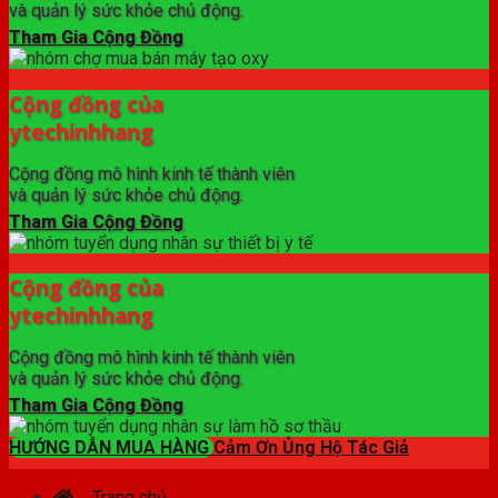
và quản lý sức khỏe chủ động.
Tham Gia Cộng Đồng
Cộng đồng của
ytechinhhang
Cộng đồng mô hình kinh tế thành viên
và quản lý sức khỏe chủ động.
Tham Gia Cộng Đồng
Cộng đồng của
ytechinhhang
Cộng đồng mô hình kinh tế thành viên
và quản lý sức khỏe chủ động.
Tham Gia Cộng Đồng
HƯỚNG DẪN MUA HÀNG
Cảm Ơn Ủng Hộ Tác Giả
Trang chủ