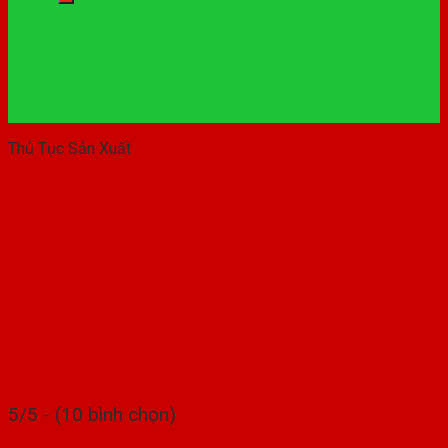
Thủ Tục Sản Xuất
5/5 - (10 bình chọn)