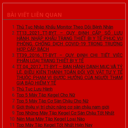
BÀI VIẾT LIÊN QUAN
Thủ Tục Nhập Khẩu Monitor Theo Dõi Bệnh Nhân
TT13_2021_TT-BYT – QUY ĐỊNH CẤP SỐ LƯU
HÀNH, NHẬP KHẨU TRANG THIẾT BỊ Y TẾ PHỤC VỤ
PHÒNG, CHỐNG DỊCH COVID-19 TRONG TRƯỜNG
HỢP CẤP BÁCH
TT39_2016_TT-BYT – QUY ĐỊNH CHI TIẾT VIỆC
PHÂN LOẠI TRANG THIẾT BỊ Y TẾ
TT 04_2017_TT-BYT – BAN HÀNH DANH MỤC VÀ TỶ
LỆ, ĐIỀU KIỆN THANH TOÁN ĐỐI VỚI VẬT TƯ Y TẾ
THUỘC PHẠM VI ĐƯỢC HƯỞNG CỦA NGƯỜI THAM
GIA BẢO HIỂM Y TẾ
Thủ Tục Lưu Hành
Top 5 Máy Tập Kegel Cho Nữ
Top 5 Máy Tập Cơ Sàn Chậu Cho Nữ
Giới thiệu vị trí chức năng cơ sàn chậu nam giới
Top Những Máy Tập Kegel Cơ Sàn Chậu Tốt Nhất
Nên Mua Máy Tập Kegel Loại Nào
Top Máy Tập Kegel Tốt Nhất Hiện Nay