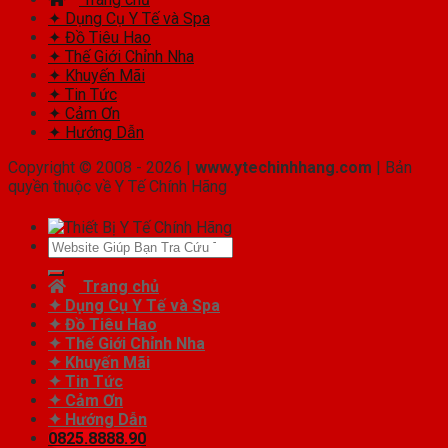
✦ Dụng Cụ Y Tế và Spa
✦ Đồ Tiêu Hao
✦ Thế Giới Chỉnh Nha
✦ Khuyến Mãi
✦ Tin Tức
✦ Cảm Ơn
✦ Hướng Dẫn
Copyright © 2008 - 2026 |
www.ytechinhhang.com
| Bản
quyền thuộc về Y Tế Chính Hãng
Tìm
kiếm:
Trang chủ
✦ Dụng Cụ Y Tế và Spa
✦ Đồ Tiêu Hao
✦ Thế Giới Chỉnh Nha
✦ Khuyến Mãi
✦ Tin Tức
✦ Cảm Ơn
✦ Hướng Dẫn
0825.8888.90