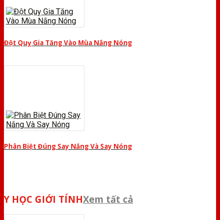
Đột Quỵ Gia Tăng Vào Mùa Nắng Nóng
Phân Biệt Đúng Say Nắng Và Say Nóng
Y HỌC GIỚI TÍNH
Xem tất cả