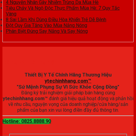
4 Nguyên Nhân Gây Nhiễm Trùng Da Mùa Hè
Tiêu Chảy Và Ngộ Độc Thực Phẩm Mùa Hè: 7 Quy Tắc
Vàng
8 Sai Lầm Khi Dùng Điều Hòa Khiến Trẻ Dễ Bệnh
Đột Quỵ Gia Tăng Vào Mùa Nắng Nóng
Phân Biệt Đúng Say Nắng Và Say Nóng
Đăng ký trải nghiệm
Thiết Bị Y Tế Chính Hãng Thương Hiệu
ytechinhhang.com™
"Sứ Mệnh Phụng Sự Vì Sức Khỏe Cộng Đồng"
Đăng ký trải nghiệm giải pháp bán hàng cùng
ytechinhhang.com™
đánh giá hiệu quả hoạt động và phản hồi
về nhu cầu, nguyện vọng của doanh nghiệp/cửa hàng/sản
phẩm của bạn xin vui lòng điền đầy đủ thông tin.
Hotline: 0825.8888.90