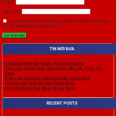
Email
*
Trang web
Lưu tên của tôi, email, và trang web trong trình duyệt này
cho lần bình luận kế tiếp của tôi.
TIN MỚI ĐƯA
4 Nguyên Nhân Gây Nhiễm Trùng Da Mùa Hè
Tiêu Chảy Và Ngộ Độc Thực Phẩm Mùa Hè: 7 Quy Tắc
Vàng
8 Sai Lầm Khi Dùng Điều Hòa Khiến Trẻ Dễ Bệnh
Đột Quỵ Gia Tăng Vào Mùa Nắng Nóng
Phân Biệt Đúng Say Nắng Và Say Nóng
RECENT POSTS