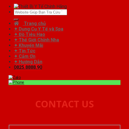
Tìm
kiếm:
Trang chủ
✦ Dụng Cụ Y Tế và Spa
✦ Đồ Tiêu Hao
✦ Thế Giới Chỉnh Nha
✦ Khuyến Mãi
✦ Tin Tức
✦ Cảm Ơn
✦ Hướng Dẫn
0825.8888.90
CONTACT US