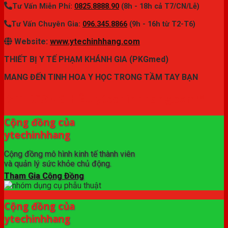
Tư Vấn Miễn Phí:
0825.8888.90
(8h - 18h cả T7/CN/Lễ)
Tư Vấn Chuyên Gia:
096.345.8866
(9h - 16h từ T2-T6)
Website:
www.ytechinhhang.com
THIẾT BỊ Y TẾ PHẠM KHÁNH GIA (PKGmed)
MANG ĐẾN TINH HOA Y HỌC TRONG TẦM TAY BẠN
✦ THƯƠNG HIỆU ytechinhhang.com™
Cộng đồng của
ytechinhhang
Cộng đồng mô hình kinh tế thành viên
và quản lý sức khỏe chủ động.
Tham Gia Cộng Đồng
Cộng đồng của
ytechinhhang