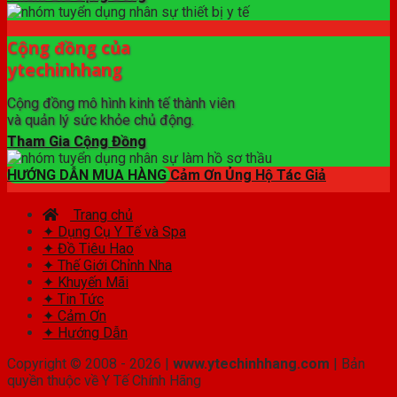
Cộng đồng của
ytechinhhang
Cộng đồng mô hình kinh tế thành viên
và quản lý sức khỏe chủ động.
Tham Gia Cộng Đồng
HƯỚNG DẪN MUA HÀNG
Cảm Ơn Ủng Hộ Tác Giả
Trang chủ
✦ Dụng Cụ Y Tế và Spa
✦ Đồ Tiêu Hao
✦ Thế Giới Chỉnh Nha
✦ Khuyến Mãi
✦ Tin Tức
✦ Cảm Ơn
✦ Hướng Dẫn
Copyright © 2008 - 2026 |
www.ytechinhhang.com
| Bản
quyền thuộc về Y Tế Chính Hãng