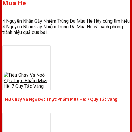
Mùa Hè
4 Nguyên Nhân Gây Nhiễm Trùng Da Mùa Hè Hãy cùng tìm hiểu
4 Nguyên Nhân Gây Nhiễm Trùng Da Mùa Hè và cách phòng
tránh hiệu quả qua bài...
Tiêu Chảy Và Ngộ Độc Thực Phẩm Mùa Hè: 7 Quy Tắc Vàng