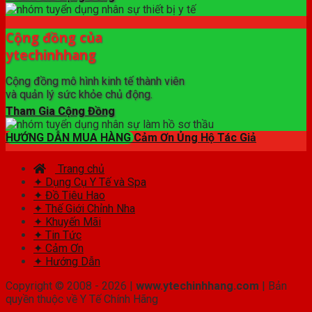
Cộng đồng của
ytechinhhang
Cộng đồng mô hình kinh tế thành viên
và quản lý sức khỏe chủ động.
Tham Gia Cộng Đồng
HƯỚNG DẪN MUA HÀNG
Cảm Ơn Ủng Hộ Tác Giả
Trang chủ
✦ Dụng Cụ Y Tế và Spa
✦ Đồ Tiêu Hao
✦ Thế Giới Chỉnh Nha
✦ Khuyến Mãi
✦ Tin Tức
✦ Cảm Ơn
✦ Hướng Dẫn
Copyright © 2008 - 2026 |
www.ytechinhhang.com
| Bản
quyền thuộc về Y Tế Chính Hãng