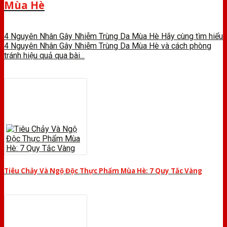
Mùa Hè
4 Nguyên Nhân Gây Nhiễm Trùng Da Mùa Hè Hãy cùng tìm hiểu
4 Nguyên Nhân Gây Nhiễm Trùng Da Mùa Hè và cách phòng
tránh hiệu quả qua bài...
Tiêu Chảy Và Ngộ Độc Thực Phẩm Mùa Hè: 7 Quy Tắc Vàng