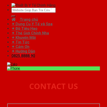
Tìm
kiếm:
Trang chủ
✦ Dụng Cụ Y Tế và Spa
✦ Đồ Tiêu Hao
✦ Thế Giới Chỉnh Nha
✦ Khuyến Mãi
✦ Tin Tức
✦ Cảm Ơn
✦ Hướng Dẫn
0825.8888.90
CONTACT US