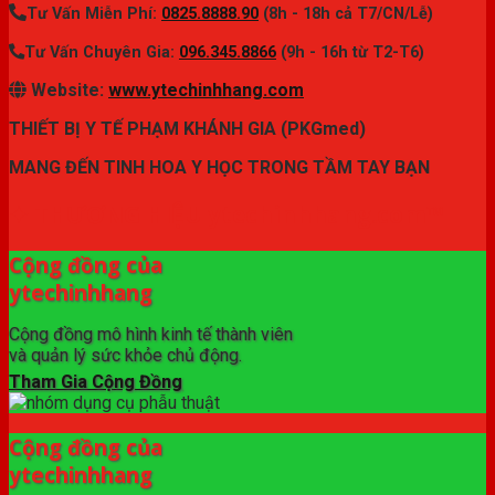
Tư Vấn Miễn Phí:
0825.8888.90
(8h - 18h cả T7/CN/Lễ)
Tư Vấn Chuyên Gia:
096.345.8866
(9h - 16h từ T2-T6)
Website:
www.ytechinhhang.com
THIẾT BỊ Y TẾ PHẠM KHÁNH GIA (PKGmed)
MANG ĐẾN TINH HOA Y HỌC TRONG TẦM TAY BẠN
✦ THƯƠNG HIỆU ytechinhhang.com™
Cộng đồng của
ytechinhhang
Cộng đồng mô hình kinh tế thành viên
và quản lý sức khỏe chủ động.
Tham Gia Cộng Đồng
Cộng đồng của
ytechinhhang