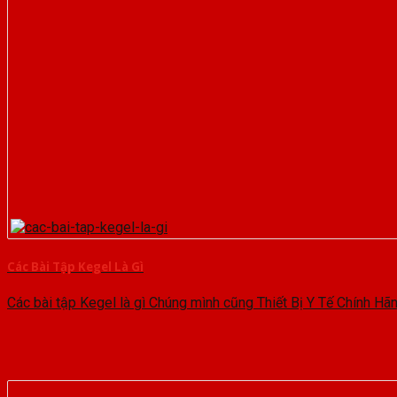
Các Bài Tập Kegel Là Gì
Các bài tập Kegel là gì Chúng mình cũng Thiết Bị Y Tế Chính Hãng