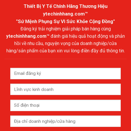
Thiết Bị Y Tế Chính Hãng Thương Hiệu
ytechinhhang.com™
"Sứ Mệnh Phụng Sự Vì Sức Khỏe Cộng Đồng"
Đăng ký trải nghiệm giải pháp bán hàng cùng
ytechinhhang.com™
đánh giá hiệu quả hoạt động và phản
hồi về nhu cầu, nguyện vọng của doanh nghiệp/cửa
hàng/sản phẩm của bạn xin vui lòng điền đầy đủ thông tin.