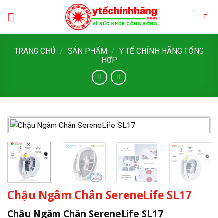
Skip
to
content
TRANG CHỦ
/
SẢN PHẨM
/
Y TẾ CHÍNH HÃNG TỔNG
HỢP
Chậu Ngâm Chân SereneLife SL17
Chậu Ngâm Chân SereneLife SL17