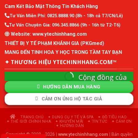
Cam Kết Bảo Mật Thông Tin Khách Hàng
Tư Vấn Miễn Phí:
0825.8888.90
(8h - 18h cả T7/CN/Lễ)
Tư Vấn Chuyên Gia:
096.345.8866
(9h - 16h từ T2-T6)
Website:
www.ytechinhhang.com
THIẾT BỊ Y TẾ PHẠM KHÁNH GIA (PKGmed)
MANG ĐẾN TINH HOA Y HỌC TRONG TẦM TAY BẠN
✦ THƯƠNG HIỆU YTECHINHHANG.COM™
Cộng đồng của
ytechinhhang
HƯỚNG DẪN MUA HÀNG
Cộng đồng mô hình kinh tế thành viên và quản
CẢM ƠN ỦNG HỘ TÁC GIẢ
lý sức khỏe chủ động.
Tham Gia Cộng Đồng
TRANG CHỦ
✦ DỤNG CỤ Y TẾ VÀ SPA
✦ ĐỒ TIÊU HAO
✦ THẾ GIỚI CHỈNH NHA
✦ KHUYẾN MÃI
✦ TIN TỨC
✦ CẢM ƠN
✦ HƯỚNG DẪN
Copyright © 2008 - 2026 |
www.ytechinhhang.com
| Bản quyền