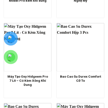
Model Pro kèm khí dung
Nghệ Mỹ
Máy Tạo Oxy Hidgeem Pro
Bao Cao Su Durex Comfort
7 Lít – Có Kèm Xông Khí
Cỡ To
Dung