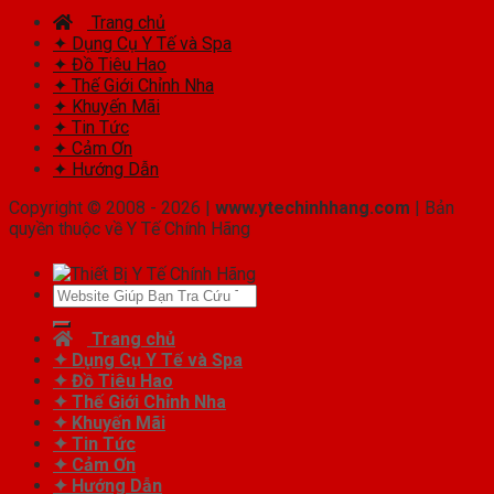
Trang chủ
✦ Dụng Cụ Y Tế và Spa
✦ Đồ Tiêu Hao
✦ Thế Giới Chỉnh Nha
✦ Khuyến Mãi
✦ Tin Tức
✦ Cảm Ơn
✦ Hướng Dẫn
Copyright © 2008 - 2026 |
www.ytechinhhang.com
| Bản
quyền thuộc về Y Tế Chính Hãng
Tìm
kiếm:
Trang chủ
✦ Dụng Cụ Y Tế và Spa
✦ Đồ Tiêu Hao
✦ Thế Giới Chỉnh Nha
✦ Khuyến Mãi
✦ Tin Tức
✦ Cảm Ơn
✦ Hướng Dẫn