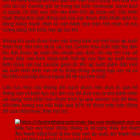
mở để đưa không khí nén qua dồn vào bình, đồng thời đẩy khí
nitơ do hạt Zeolite giữ lại trong hai bình molecular sieve bed
ra ngoài, rồi đẩy oxy mới vào bình tích áp chứa oxy. Chu trình
hoạt động thời gian đóng mở của van được điều khiển auto tự
động bằng mạch điện tử vận hành dựa trên tính toán về lưu
lượng dung tích bình, hay áp lực khí…
Không khí sạch được bơm vào trong bình với một mức áp suất
thích hợp. Khí nitơ sẽ bị các hạt Zeolite hóa chất hấp thu đến
khi đạt được áp suất tiêu chuẩn quy định, lúc này khí oxy sẽ
được đẩy vào bình chứa bình tích áp oxy làm áp suất trong
bình chứa các hạt zeolite giảm đi. Khi áp suất giảm đến một
áp suất nhất định, van sẽ tự động đóng đường nạp oxy và xả
khí Nitơ vừa hấp thu ra ngoài để tái tạo hóa chất.
Liên tục như vậy không khí sạch được nén đưa đi qua hệ
thống van và bình lọc, tạo ẩm oxy để đưa oxy ra cho bệnh nhân
sử dụng, một phần oxy được trích lại qua sensor oxy để theo
dõi hàm lượng oxy nếu thấp quá 60% sẽ được máy báo động
để sửa chữa hoặc thay hạt lọc.
Máy tạo oxy hoạt động chúng ta sẽ nghe thấy âm thanh 
Âm thanh tiếng“bụp”là khi máy nén áp suất, âm thanh tiến
xả khí Nitơ ra ngoài tái tạo hóa chất