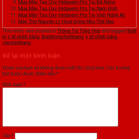
Mua Máy Tạo Oxy Hidgeem Pro Tại Đà Nẵng
Mua Máy Tạo Oxy Hidgeem Pro Tại Nam Định
Mua Máy Tạo Oxy Hidgeem Pro Tại Vinh Nghệ An
Máy Thở Nguyên Lý Hoạt Động Như Thế Nào
This entry was posted in
Thông Tin Tổng Hợp
and tagged
thiết
bị y tế chính hãng
,
thietbiytechinhhang
,
y tế chính hãng
,
ytechinhhang
.
Để lại một bình luận
Email của bạn sẽ không được hiển thị công khai.
Các trường
bắt buộc được đánh dấu
*
Bình luận
*
Tên
*