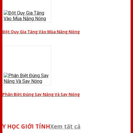
Đột Quỵ Gia Tăng Vào Mùa Nắng Nóng
Phân Biệt Đúng Say Nắng Và Say Nóng
Y HỌC GIỚI TÍNH
Xem tất cả