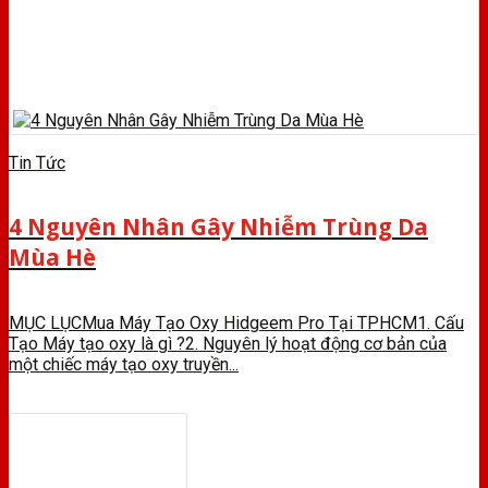
Tin Tức
4 Nguyên Nhân Gây Nhiễm Trùng Da
Mùa Hè
MỤC LỤCMua Máy Tạo Oxy Hidgeem Pro Tại TPHCM1. Cấu
Tạo Máy tạo oxy là gì ?2. Nguyên lý hoạt động cơ bản của
một chiếc máy tạo oxy truyền...