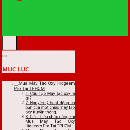
MỤC LỤC
Mua Máy Tạo Oxy Hidgeem
Pro Tại TPHCM
1. Cấu Tạo Máy tạo oxy là
gì ?
2. Nguyên lý hoạt động cơ
bản của một chiếc máy tạo
oxy truyền thống.
3. Giới Thiệu chức năng khi
Mua Máy Tạo Oxy
Hidgeem Pro Tại TPHCM