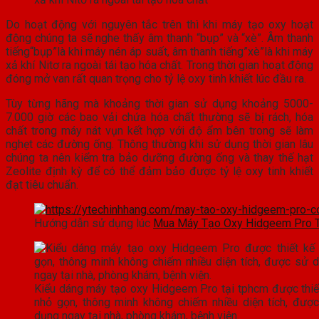
Do hoạt động với nguyên tắc trên thì khi máy tạo oxy hoạt
động chúng ta sẽ nghe thấy âm thanh “bụp” và “xè”. Âm thanh
tiếng“bụp”là khi máy nén áp suất, âm thanh tiếng”xè”là khi máy
xả khí Nitơ ra ngoài tái tạo hóa chất. Trong thời gian hoạt động
đóng mở van rất quan trọng cho tỷ lệ oxy tinh khiết lúc đầu ra.
Tùy từng hãng mà khoảng thời gian sử dụng khoảng 5000-
7.000 giờ các bao vải chứa hóa chất thường sẽ bị rách, hóa
chất trong máy nát vụn kết hợp với độ ẩm bên trong sẽ làm
nghẹt các đường ống. Thông thường khi sử dụng thời gian lâu
chúng ta nên kiểm tra bảo dưỡng đường ống và thay thế hạt
Zeolite định kỳ để có thể đảm bảo được tỷ lệ oxy tinh khiết
đạt tiêu chuẩn.
Hướng dẫn sử dụng lúc
Mua Máy Tạo Oxy Hidgeem Pro
Kiểu dáng máy tạo oxy Hidgeem Pro tại tphcm được thiế
nhỏ gọn, thông minh không chiếm nhiều diện tích, đượ
dụng ngay tại nhà, phòng khám, bệnh viện.