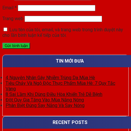
Email
*
Trang web
Lưu tên của tôi, email, và trang web trong trình duyệt này
cho lần bình luận kế tiếp của tôi.
TIN MỚI ĐƯA
4 Nguyên Nhân Gây Nhiễm Trùng Da Mùa Hè
Tiêu Chảy Và Ngộ Độc Thực Phẩm Mùa Hè: 7 Quy Tắc
Vàng
8 Sai Lầm Khi Dùng Điều Hòa Khiến Trẻ Dễ Bệnh
Đột Quỵ Gia Tăng Vào Mùa Nắng Nóng
Phân Biệt Đúng Say Nắng Và Say Nóng
RECENT POSTS