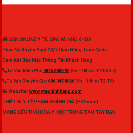
THIẾT BỊ Y TẾ CHÍNH HÃNG
SÀN ONLINE Y TẾ, SPA VÀ NHA KHOA
Phục Vụ Xuyên Suốt 24/7 Giao Hàng Toàn Quốc
Cam Kết Bảo Mật Thông Tin Khách Hàng
Tư Vấn Miễn Phí:
0825.8888.90
(8h - 18h cả T7/CN/Lễ)
Tư Vấn Chuyên Gia:
096.345.8866
(9h - 16h từ T2-T6)
Website:
www.ytechinhhang.com
THIẾT BỊ Y TẾ PHẠM KHÁNH GIA (PKGmed)
MANG ĐẾN TINH HOA Y HỌC TRONG TẦM TAY BẠN
✦ THƯƠNG HIỆU ytechinhhang.com™