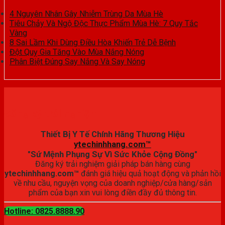
4 Nguyên Nhân Gây Nhiễm Trùng Da Mùa Hè
Tiêu Chảy Và Ngộ Độc Thực Phẩm Mùa Hè: 7 Quy Tắc
Vàng
8 Sai Lầm Khi Dùng Điều Hòa Khiến Trẻ Dễ Bệnh
Đột Quỵ Gia Tăng Vào Mùa Nắng Nóng
Phân Biệt Đúng Say Nắng Và Say Nóng
Đăng ký trải nghiệm
Thiết Bị Y Tế Chính Hãng Thương Hiệu
ytechinhhang.com™
"Sứ Mệnh Phụng Sự Vì Sức Khỏe Cộng Đồng"
Đăng ký trải nghiệm giải pháp bán hàng cùng
ytechinhhang.com™
đánh giá hiệu quả hoạt động và phản hồi
về nhu cầu, nguyện vọng của doanh nghiệp/cửa hàng/sản
phẩm của bạn xin vui lòng điền đầy đủ thông tin.
Hotline: 0825.8888.90