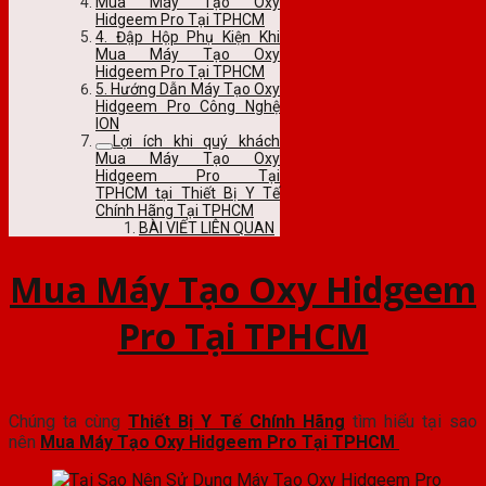
Mua Máy Tạo Oxy
Hidgeem Pro Tại TPHCM
4. Đập Hộp Phụ Kiện Khi
Mua Máy Tạo Oxy
Hidgeem Pro Tại TPHCM
5. Hướng Dẫn Máy Tạo Oxy
Hidgeem Pro Công Nghệ
ION
Lợi ích khi quý khách
Mua Máy Tạo Oxy
Hidgeem Pro Tại
TPHCM tại Thiết Bị Y Tế
Chính Hãng Tại TPHCM
BÀI VIẾT LIÊN QUAN
Mua Máy Tạo Oxy Hidgeem
Pro Tại TPHCM
Chúng ta cùng
Thiết Bị Y Tế Chính Hãng
tìm hiểu tại sao
nên
Mua Máy Tạo Oxy Hidgeem Pro Tại TPHCM