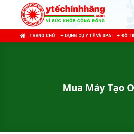
Skip
to
content
TRANG CHỦ
✦ DỤNG CỤ Y TẾ VÀ SPA
✦ ĐỒ T
Mua Máy Tạo O