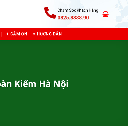
Chăm Sóc Khách Hàng
0825.8888.90
C
✦ CẢM ƠN
✦ HƯỚNG DẪN
àn Kiếm Hà Nội