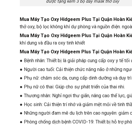
được tặng kèm 3 bộ dây mask thở oxy
Mua Máy Tạo Oxy Hidgeem Plus Tại Quận Hoàn Ki
thở oxy, bộ lọc không khí dự phòng và nguồn điện. ngo
Mua Máy Tạo Oxy Hidgeem Plus Tại Quận Hoàn Ki
khí dung và đầu ra oxy tinh khiết
Mua Máy Tạo Oxy Hidgeem Plus Tại Quận Hoàn Ki
● Bệnh nhân: Thiết bị là giải pháp cung cấp oxy y tế tố
● Người cao tuổi: Cải thiện chức năng não ở những người
● Phụ nữ: chăm sóc da, cung cấp dinh dưỡng và duy trì
● Phụ nữ có thai: Giúp cho sự phát triển của thai nhi.
● Thương nhân: Nghỉ ngơi thư giãn, nâng cao thể lực, gi
● Học sinh: Cải thiện trí nhớ và giảm mệt mỏi về tinh thầ
● Những người đam mê du lịch trên cao nguyên: giảm các
● Phòng chống dịch bệnh COVID-19: Thiết bị hỗ trợ phò