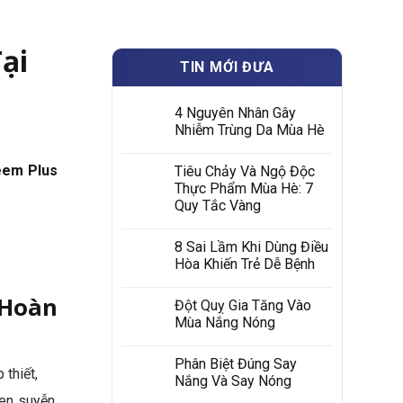
ại
TIN MỚI ĐƯA
4 Nguyên Nhân Gây
Nhiễm Trùng Da Mùa Hè
eem Plus
Tiêu Chảy Và Ngộ Độc
Thực Phẩm Mùa Hè: 7
Quy Tắc Vàng
8 Sai Lầm Khi Dùng Điều
Hòa Khiến Trẻ Dễ Bệnh
 Hoàn
Đột Quỵ Gia Tăng Vào
Mùa Nắng Nóng
Phân Biệt Đúng Say
thiết,
Nắng Và Say Nóng
hen suyễn,