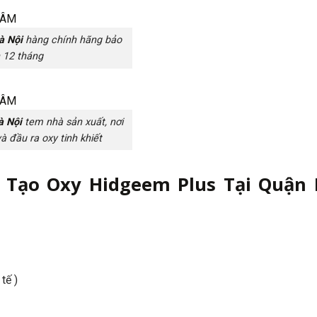
à Nội
hàng chính hãng bảo
h 12 tháng
à Nội
tem nhà sản xuất, nơi
à đầu ra oxy tinh khiết
Tạo Oxy Hidgeem Plus Tại Quận
tế )