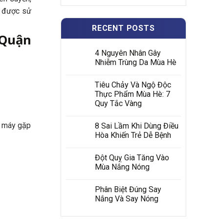
, được sử
RECENT POSTS
 Quận
4 Nguyên Nhân Gây
Nhiễm Trùng Da Mùa Hè
Tiêu Chảy Và Ngộ Độc
Thực Phẩm Mùa Hè: 7
Quy Tắc Vàng
– máy gặp
8 Sai Lầm Khi Dùng Điều
Hòa Khiến Trẻ Dễ Bệnh
Đột Quỵ Gia Tăng Vào
Mùa Nắng Nóng
Phân Biệt Đúng Say
Nắng Và Say Nóng