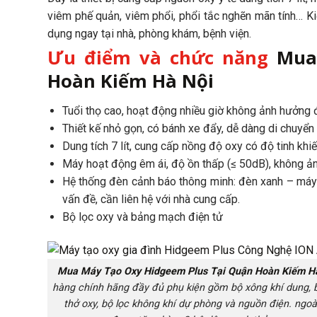
viêm phế quản, viêm phổi, phổi tắc nghẽn mãn tính… K
dụng ngay tại nhà, phòng khám, bệnh viện.
Ưu điểm và chức năng
Mua
Hoàn Kiếm Hà Nội
Tuổi thọ cao, hoạt động nhiều giờ không ảnh hưởng
Thiết kế nhỏ gọn, có bánh xe đẩy, dễ dàng di chuyển 
Dung tích 7 lít, cung cấp nồng độ oxy có độ tinh khi
Máy hoạt động êm ái, độ ồn thấp (≤ 50dB), không ả
Hệ thống đèn cảnh báo thông minh: đèn xanh – máy
vấn đề, cần liên hệ với nhà cung cấp.
Bộ lọc oxy và bảng mạch điện tử
Mua Máy Tạo Oxy Hidgeem Plus Tại Quận Hoàn Kiếm H
hàng chính hãng đầy đủ phụ kiện gồm bộ xông khí dung, 
thở oxy, bộ lọc không khí dự phòng và nguồn điện. ngoài