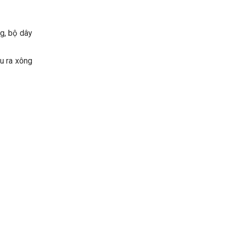
g, bộ dây
u ra xông