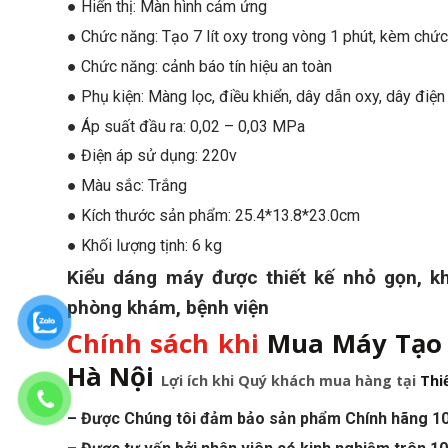
● Hiển thị: Màn hình cảm ứng
● Chức năng: Tạo 7 lít oxy trong vòng 1 phút, kèm chứ
● Chức năng: cảnh báo tín hiệu an toàn
● Phụ kiện: Màng lọc, điều khiển, dây dẫn oxy, dây điện
● Áp suất đầu ra: 0,02 – 0,03 MPa
● Điện áp sử dụng: 220v
● Màu sắc: Trắng
● Kích thước sản phẩm: 25.4*13.8*23.0cm
● Khối lượng tịnh: 6 kg
Kiểu dáng máy được thiết kế nhỏ gọn, kh
phòng khám, bệnh viện
Chính sách khi
Mua Máy Tạo 
Hà Nội
Lợi ích khi Quý khách mua hàng tại
Thi
– Được Chúng tôi đảm bảo sản phẩm Chính hãng 1