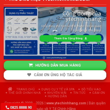
Cộng đồng của
ytechinhhang
Cộng đồng mô hình kinh tế thành viên và quản
lý sức khỏe chủ động.
Tham Gia Cộng Đồng
HƯỚNG DẪN MUA HÀNG
CẢM ƠN ỦNG HỘ TÁC GIẢ
TRANG CHỦ
✦ DỤNG CỤ Y TẾ VÀ SPA
✦ ĐỒ TIÊU HAO
✦ THẾ GIỚI CHỈNH NHA
✦ KHUYẾN MÃI
✦ TIN TỨC
✦ CẢM ƠN
✦ HƯỚNG DẪN
Copyright © 2008 - 2026 |
www.ytechinhhang.com
| Bản quyền
0825.8888.90
thuộc về Y Tế Chính Hãng