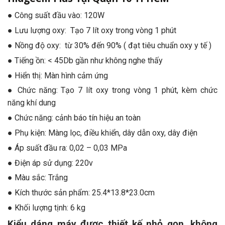
● Công suất đầu vào: 120W
● Lưu lượng oxy: Tạo 7 lít oxy trong vòng 1 phút
● Nồng độ oxy: từ 30% đến 90% ( đạt tiêu chuẩn oxy y tế )
● Tiếng ồn: < 45Db gần như không nghe thấy
● Hiển thị: Màn hình cảm ứng
● Chức năng: Tạo 7 lít oxy trong vòng 1 phút, kèm chức
năng khí dung
● Chức năng: cảnh báo tín hiệu an toàn
● Phụ kiện: Màng lọc, điều khiển, dây dẫn oxy, dây điện
● Áp suất đầu ra: 0,02 – 0,03 MPa
● Điện áp sử dụng: 220v
● Màu sắc: Trắng
● Kích thước sản phẩm: 25.4*13.8*23.0cm
● Khối lượng tịnh: 6 kg
Kiểu dáng máy được thiết kế nhỏ gọn, không