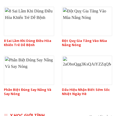
8 Sai Lầm Khi Dùng Điều Hòa
Đột Quỵ Gia Tăng Vào Mùa
Khiến Trẻ Dễ Bệnh
Nắng Nóng
Phân Biệt Đúng Say Nắng Và
Dấu Hiệu Nhận Biết Sớm Sốc
Say Nóng
Nhiệt Ngày Hè
Y HỌC GIỚI TÍNH