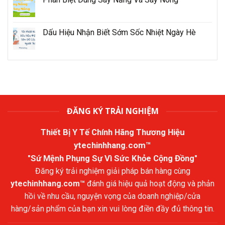
Dấu Hiệu Nhận Biết Sớm Sốc Nhiệt Ngày Hè
ĐĂNG KÝ TRẢI NGHIỆM
Thiết Bị Y Tế Chính Hãng Thương Hiệu
ytechinhhang.com™
"Sứ Mệnh Phụng Sự Vì Sức Khỏe Cộng Đồng"
Đăng ký trải nghiệm giải pháp bán hàng cùng
ytechinhhang.com™
đánh giá hiệu quả hoạt động và phản
hồi về nhu cầu, nguyện vọng của doanh nghiệp/cửa
hàng/sản phẩm của bạn xin vui lòng điền đầy đủ thông tin.