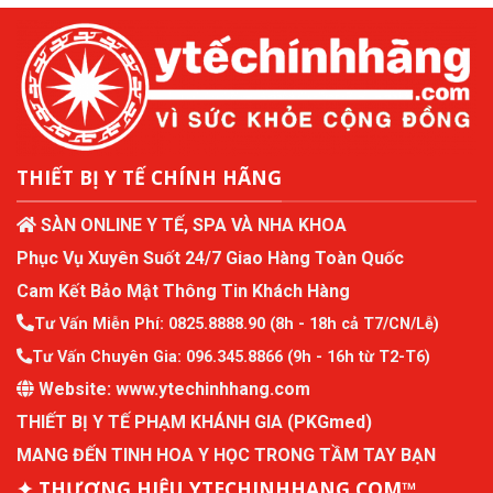
THIẾT BỊ Y TẾ CHÍNH HÃNG
SÀN ONLINE Y TẾ, SPA VÀ NHA KHOA
Phục Vụ Xuyên Suốt 24/7 Giao Hàng Toàn Quốc
Cam Kết Bảo Mật Thông Tin Khách Hàng
Tư Vấn Miễn Phí:
0825.8888.90
(8h - 18h cả T7/CN/Lễ)
Tư Vấn Chuyên Gia:
096.345.8866
(9h - 16h từ T2-T6)
Website:
www.ytechinhhang.com
THIẾT BỊ Y TẾ PHẠM KHÁNH GIA (PKGmed)
MANG ĐẾN TINH HOA Y HỌC TRONG TẦM TAY BẠN
✦ THƯƠNG HIỆU YTECHINHHANG.COM™