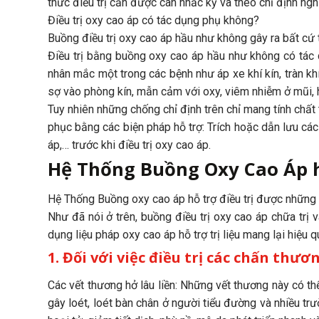
thức điều trị cần được cân nhắc kỹ và theo chỉ định n
Điều trị oxy cao áp có tác dụng phụ không?
Buồng điều trị oxy cao áp hầu như không gây ra bất cứ
Điều trị bằng buồng oxy cao áp hầu như không có tác 
nhân mắc một trong các bệnh như áp xe khí kín, tràn 
sợ vào phòng kín, mẫn cảm với oxy, viêm nhiễm ở mũi, h
Tuy nhiên những chống chỉ định trên chỉ mang tính chất
phục bằng các biện pháp hỗ trợ: Trích hoặc dẫn lưu các 
áp,… trước khi điều trị oxy cao áp.
Hệ Thống Buồng Oxy Cao Áp hỗ
Hệ Thống Buồng oxy cao áp hỗ trợ điều trị được những
Như đã nói ở trên, buồng điều trị oxy cao áp chữa trị 
dụng liệu pháp oxy cao áp hỗ trợ trị liệu mang lại hiệu 
1. Đối với việc điều trị các chấn thư
Các vết thương hở lâu liền: Những vết thương này có th
gây loét, loét bàn chân ở người tiểu đường và nhiều t