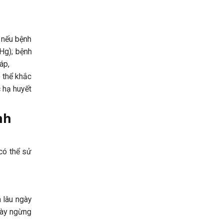
 nếu bệnh
Hg); bệnh
áp,
ó thể khắc
c hạ huyết
nh
 có thể sử
m lâu ngày
này ngừng