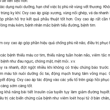
à dễ liền sẹo hơn.
 tác dụng nuôi dưỡng, hạn chế việc bị phù nề vùng vết thương. Kh
trùng kỵ khí. Oxy cao áp giúp xương, vùng nối ghép, vá da nhanh 
p phần hỗ trợ kết quả phẫu thuật tốt hơn. Oxy cao áp rất cần t
đông máu kém, bệnh nhân mắc bệnh tiểu đường, bệnh tim.
m oxy cao áp góp phần hiệu quả chống phù nề não; điều trị phục 
các bệnh thiếu máu cơ tim, thiểu năng tuần hoàn não, viêm tắc
a bệnh như đau ngực, chóng mặt, mệt mỏi…v.v.
ảy ra nhanh, đột ngột nhiều khi không có triệu chứng báo trước.
m máu tới nuôi dưỡng ốc tai, động mạch trung tâm võng mạc. 
yết động. Oxy cao áp tác động vào các yếu tố trên giúp hồi phục 
p càng sớm càng tốt.
ng khả năng bài tiết Insulin của tuyến tụy làm giảm đường huyết.
ều trị các biến chứng của bệnh như viêm loét hoại tử ở bàn chân