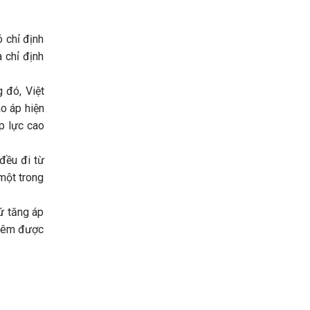
ó chỉ định
à chỉ định
 đó, Việt
o áp hiện
áp lực cao
đều đi từ
 một trong
ứ tăng áp
thêm được