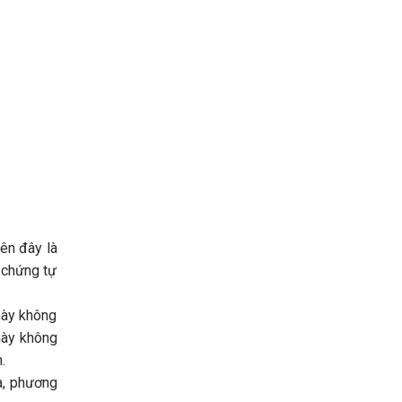
iên đây là
 chứng tự
 này không
 này không
.
a, phương