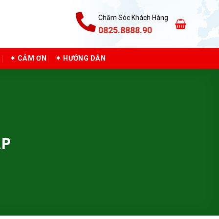
Chăm Sóc Khách Hàng
0825.8888.90
C
✦ CẢM ƠN
✦ HƯỚNG DẪN
ÁP