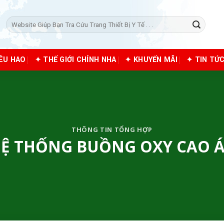
Tìm
kiếm:
IÊU HAO
✦ THẾ GIỚI CHỈNH NHA
✦ KHUYẾN MÃI
✦ TIN TỨ
THÔNG TIN TỔNG HỢP
Ệ THỐNG BUỒNG OXY CAO 