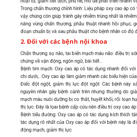
hoại tử, giảm tiết dịch, phù nề, mô da phát triển nhanh v
Trong chấn thương chỉnh hình: Liệu pháp oxy cao áp có
vậy chúng còn giúp tránh gây nhiễm trùng nhất là nhiễm 
năng vùng chấn thương, phẫu thuật nhanh hồi phục, gó
đoạn chuẩn bị và sau phẫu thuật cho bệnh nhân có độ 
2. Đối với các bệnh nội khoa
Chấn thương sọ não, tai biến mạch máu não: điều trị sớ
chứng về vận động, ngôn ngữ, bài tiết…
Bệnh tim mạch: Oxy cao áp có tác dụng nhanh đối với 
chi dưới,.. Oxy cao áp làm giảm nhanh các biểu hiện củ
Điếc đột ngột, giảm thị lực đột ngột: Các bệnh này x
nguyên nhân gây bệnh cảnh trên nhưng thường do giả
mạch máu nuôi dưỡng bị co thắt, huyết khối, rối loạn hu
thị lực. Đây là lọai bệnh cấp cứu nên điều trị oxy cao á
Bệnh tiểu đường: Oxy cao áp có tác dụng kích thích tă
tác dụng rõ nhất của Oxy cao áp đối với bệnh này là đi
động mạch, giảm thị lực.