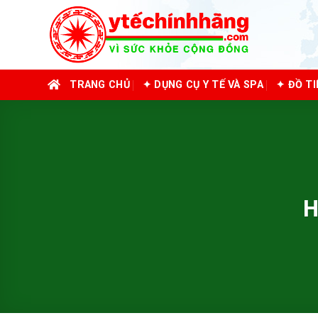
Skip
to
content
TRANG CHỦ
✦ DỤNG CỤ Y TẾ VÀ SPA
✦ ĐỒ T
H