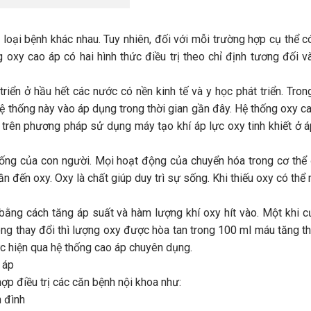
loại bệnh khác nhau. Tuy nhiên, đối với mỗi trường hợp cụ thể c
g oxy cao áp có hai hình thức điều trị theo chỉ định tương đối v
ển ở hầu hết các nước có nền kinh tế và y học phát triển. Trong
 thống này vào áp dụng trong thời gian gần đây. Hệ thống oxy ca
a trên phương pháp sử dụng máy tạo khí áp lực oxy tinh khiết ở 
ống của con người. Mọi hoạt động của chuyển hóa trong cơ thể 
ần đến oxy. Oxy là chất giúp duy trì sự sống. Khi thiếu oxy có thể
 bằng cách tăng áp suất và hàm lượng khí oxy hít vào. Một khi c
hông thay đổi thì lượng oxy được hòa tan trong 100 ml máu tăng 
 hiện qua hệ thống cao áp chuyên dụng.
 áp
ợp điều trị các căn bệnh nội khoa như:
n đình