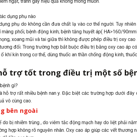
ghiêm ngặt, tránh gây hiệu quả không mong muốn.
 tác dụng phụ nào
dụng phụ do không cần đưa chất lạ vào cơ thể người. Tuy nhiên
khí màng phổi; bệnh động kinh; bệnh tăng huyết áp( HA>160/90mm
ọng, xoang mũi và tai giữa thì không được phép điều trị oxy cao 
 tương đối. Trong trường hợp bắt buộc điều trị bằng oxy cao áp c
ổ khí kín trong cơ thể, dùng thuốc an thần chống động kinh, thuố
 trợ tốt trong điều trị một số bệ
 bệnh gì?
và hỗ trợ rất nhiều bệnh nan y. Đặc biệt các trường hợp dưới đây
quả vô cùng cao.
ơng bên ngoài
ể do bị nhiễm trùng , do viêm tắc động mạch hay do liệt phải nằ
rường hợp không rõ nguyên nhân. Oxy cao áp giúp các vết thương 