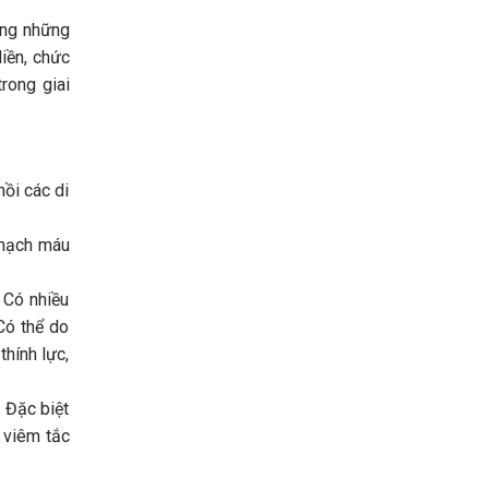
ông những
liền, chức
rong giai
hồi các di
 mạch máu
 Có nhiều
Có thể do
thính lực,
 Đặc biệt
, viêm tắc