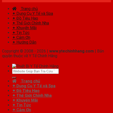
Trang chủ
✦ Dụng Cụ Y Tế và Spa
✦ Đồ Tiêu Hao
✦ Thế Giới Chỉnh Nha
✦ Khuyến Mãi
✦ Tin Tức
✦ Cảm Ơn
✦ Hướng Dẫn
Copyright © 2008 - 2026 |
www.ytechinhhang.com
| Bản
quyền thuộc về Y Tế Chính Hãng
Tìm
kiếm:
Trang chủ
✦ Dụng Cụ Y Tế và Spa
✦ Đồ Tiêu Hao
✦ Thế Giới Chỉnh Nha
✦ Khuyến Mãi
✦ Tin Tức
✦ Cảm Ơn