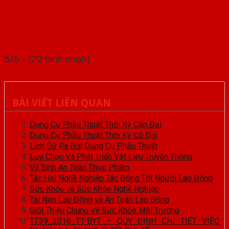
5/5 - (22 bình chọn)
BÀI VIẾT LIÊN QUAN
Dụng Cụ Phẫu Thuật Thời Kỳ Cận Đại
Dụng Cụ Phẫu Thuật Thời Kỳ Cổ Đại
Lịch Sử Ra Đời Dụng Cụ Phẫu Thuật
Lựa Chọn Và Phát Triển Vật Liệu Truyền Thông
Vệ Sinh An Toàn Thực Phẩm
Tác Hại Nghề Nghiệp Tác Động Tới Người Lao Động
Sức Khỏe và Sức Khỏe Nghề Nghiệp
Tai Nạn Lao Động và An Toàn Lao Động
Giới Thiệu Chung Về Sức Khỏe Môi Trường
TT39_2016_TT-BYT – QUY ĐỊNH CHI TIẾT VIỆC