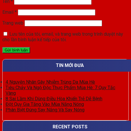
Tên
*
Email
*
Trang web
Lưu tên của tôi, email, và trang web trong trình duyệt này
cho lần bình luận kế tiếp của tôi.
TIN MỚI ĐƯA
4 Nguyên Nhân Gây Nhiễm Trùng Da Mùa Hè
Tiêu Chảy Và Ngộ Độc Thực Phẩm Mùa Hè: 7 Quy Tắc
Vàng
8 Sai Lầm Khi Dùng Điều Hòa Khiến Trẻ Dễ Bệnh
Đột Quỵ Gia Tăng Vào Mùa Nắng Nóng
Phân Biệt Đúng Say Nắng Và Say Nóng
RECENT POSTS