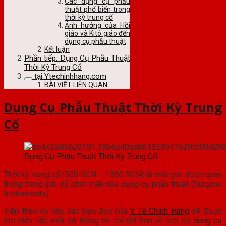
Các dụng cụ phẫu
thuật phổ biến trong
thời kỳ trung cổ
Ảnh hưởng của Hồi
giáo và Kitô giáo đến
dụng cụ phẫu thuật
Kết luận
Phần tiếp: Dụng Cụ Phẫu Thuật
Thời Kỳ Trung Cổ
tại Ytechinhhang.com
BÀI VIẾT LIÊN QUAN
Dụng Cụ Phẫu Thuật Thời Kỳ Trung
Cổ
Dụng Cụ Phẫu Thuật Thời Kỳ Trung Cổ
Thời kỳ trung cổ (500 SCN – 1500 SCN) là một giai đoạn quan
trọng trong lịch sử phát triển của dụng cụ phẫu thuật (Surgical
Instruments).
Tiếp theo kỳ này, các bạn đọc của
Y Tế Chính Hãng
sẽ được
tìm hiểu tiếp một số thông tin chi tiết hơn về lịch sử
dụng cụ