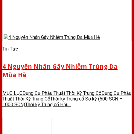
Tin Tức
4 Nguyên Nhân Gây Nhiễm Trùng Da
Mùa Hè
MỤC LỤCDụng Cụ Phẫu Thuật Thời Kỳ Trung CổDụng Cụ Phẫu
Thuật Thời Kỳ Trung CổThời kỳ Trung cổ Sơ kỳ (500 SCN –
1000 SCN)Thời kỳ Trung cổ Hậu...