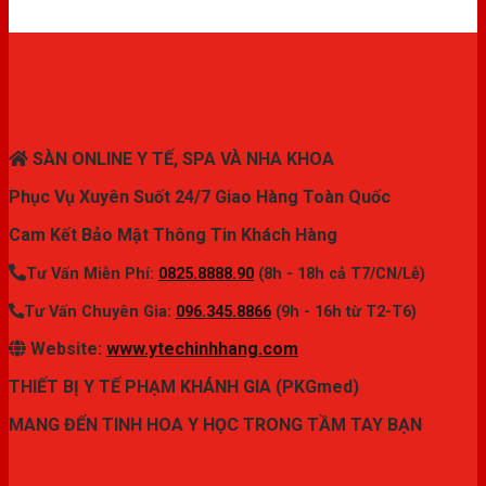
THIẾT BỊ Y TẾ CHÍNH HÃNG
SÀN ONLINE Y TẾ, SPA VÀ NHA KHOA
Phục Vụ Xuyên Suốt 24/7 Giao Hàng Toàn Quốc
Cam Kết Bảo Mật Thông Tin Khách Hàng
Tư Vấn Miễn Phí:
0825.8888.90
(8h - 18h cả T7/CN/Lễ)
Tư Vấn Chuyên Gia:
096.345.8866
(9h - 16h từ T2-T6)
Website:
www.ytechinhhang.com
THIẾT BỊ Y TẾ PHẠM KHÁNH GIA (PKGmed)
MANG ĐẾN TINH HOA Y HỌC TRONG TẦM TAY BẠN
✦ THƯƠNG HIỆU ytechinhhang.com™