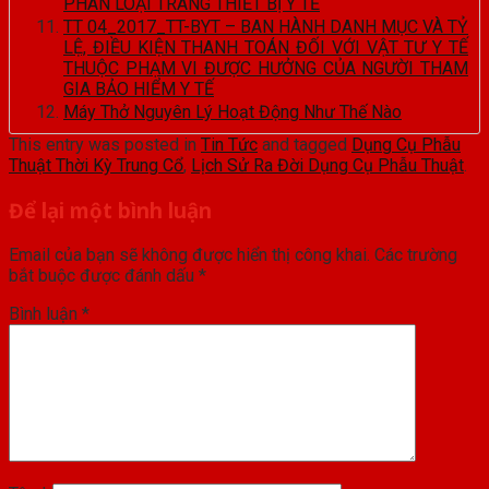
PHÂN LOẠI TRANG THIẾT BỊ Y TẾ
TT 04_2017_TT-BYT – BAN HÀNH DANH MỤC VÀ TỶ
LỆ, ĐIỀU KIỆN THANH TOÁN ĐỐI VỚI VẬT TƯ Y TẾ
THUỘC PHẠM VI ĐƯỢC HƯỞNG CỦA NGƯỜI THAM
GIA BẢO HIỂM Y TẾ
Máy Thở Nguyên Lý Hoạt Động Như Thế Nào
This entry was posted in
Tin Tức
and tagged
Dụng Cụ Phẫu
Thuật Thời Kỳ Trung Cổ
,
Lịch Sử Ra Đời Dụng Cụ Phẫu Thuật
.
Để lại một bình luận
Email của bạn sẽ không được hiển thị công khai.
Các trường
bắt buộc được đánh dấu
*
Bình luận
*