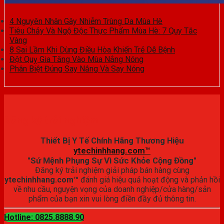
4 Nguyên Nhân Gây Nhiễm Trùng Da Mùa Hè
Tiêu Chảy Và Ngộ Độc Thực Phẩm Mùa Hè: 7 Quy Tắc
Vàng
8 Sai Lầm Khi Dùng Điều Hòa Khiến Trẻ Dễ Bệnh
Đột Quỵ Gia Tăng Vào Mùa Nắng Nóng
Phân Biệt Đúng Say Nắng Và Say Nóng
Đăng ký trải nghiệm
Thiết Bị Y Tế Chính Hãng Thương Hiệu
ytechinhhang.com™
"Sứ Mệnh Phụng Sự Vì Sức Khỏe Cộng Đồng"
Đăng ký trải nghiệm giải pháp bán hàng cùng
ytechinhhang.com™
đánh giá hiệu quả hoạt động và phản hồi
về nhu cầu, nguyện vọng của doanh nghiệp/cửa hàng/sản
phẩm của bạn xin vui lòng điền đầy đủ thông tin.
Hotline: 0825.8888.90