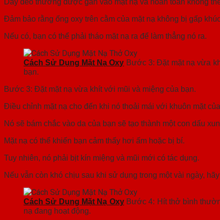
Dây đeo thường được gắn vào mặt nạ và hoàn toàn không thể 
Đảm bảo rằng ống oxy trên cằm của mặt nạ không bị gấp khúc
Nếu có, bạn có thể phải tháo mặt nạ ra để làm thẳng nó ra.
Cách Sử Dụng Mặt Nạ Oxy
Bước 3: Đặt mặt nạ vừa kh
bạn.
Bước 3: Đặt mặt nạ vừa khít với mũi và miệng của bạn.
Điều chỉnh mặt nạ cho đến khi nó thoải mái với khuôn mặt của
Nó sẽ bám chắc vào da của bạn
sẽ tạo thành một con dấu xung
Mặt nạ có thể khiến bạn cảm thấy hơi ấm hoặc bị bí.
Tuy nhiên, nó phải bịt kín miệng và mũi mới có tác dụng.
Nếu vẫn còn khó chịu sau khi sử dụng trong một vài ngày, hãy
Cách Sử Dụng Mặt Nạ Oxy
Bước 4: Hít thở bình thườ
nạ đang hoạt động.