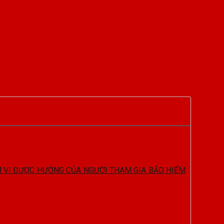
ẠM VI ĐƯỢC HƯỞNG CỦA NGƯỜI THAM GIA BẢO HIỂM