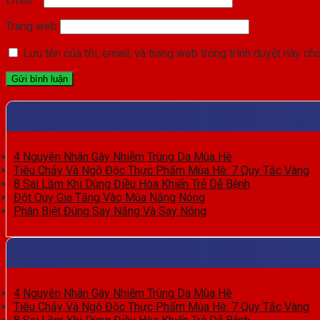
Trang web
Lưu tên của tôi, email, và trang web trong trình duyệt này cho 
4 Nguyên Nhân Gây Nhiễm Trùng Da Mùa Hè
Tiêu Chảy Và Ngộ Độc Thực Phẩm Mùa Hè: 7 Quy Tắc Vàng
8 Sai Lầm Khi Dùng Điều Hòa Khiến Trẻ Dễ Bệnh
Đột Quỵ Gia Tăng Vào Mùa Nắng Nóng
Phân Biệt Đúng Say Nắng Và Say Nóng
4 Nguyên Nhân Gây Nhiễm Trùng Da Mùa Hè
Tiêu Chảy Và Ngộ Độc Thực Phẩm Mùa Hè: 7 Quy Tắc Vàng