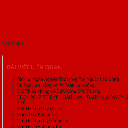
Đánh giá
BÀI VIẾT LIÊN QUAN
Tác Hại Nghề Nghiệp Tác Động Tới Người Lao Động
Tai Nạn Lao Động và An Toàn Lao Động
Giới Thiệu Chung Về Sức Khỏe Môi Trường
TT 04_2017_TT-BYT – BAN HÀNH DANH MỤC VÀ TỶ L
Y TẾ
Mặt Nạ Thở Oxy Có Túi
Mask Oxy Không Túi
Mặt Nạ Thở Oxy Không Túi
Mặt Nạ Oxy Không Túi