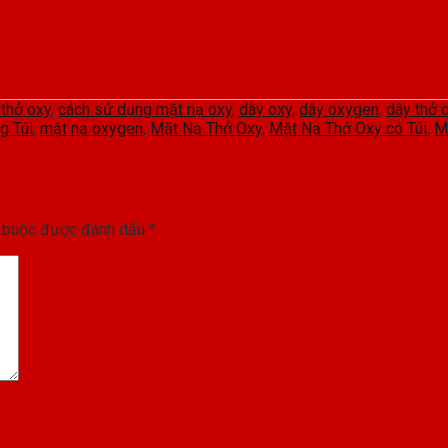
thở oxy
,
cách sử dụng mặt nạ oxy
,
dây oxy
,
dây oxygen
,
dây thở 
g Túi
,
mặt nạ oxygen
,
Mặt Nạ Thở Oxy
,
Mặt Nạ Thở Oxy có Túi
,
M
t buộc được đánh dấu
*