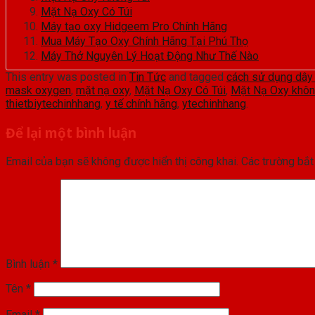
Mặt Nạ Oxy Có Túi
Máy tạo oxy Hidgeem Pro Chính Hãng
Mua Máy Tạo Oxy Chính Hãng Tại Phú Thọ
Máy Thở Nguyên Lý Hoạt Động Như Thế Nào
This entry was posted in
Tin Tức
and tagged
cách sử dụng dây 
mask oxygen
,
mặt nạ oxy
,
Mặt Nạ Oxy Có Túi
,
Mặt Nạ Oxy khôn
thietbiytechinhhang
,
y tế chính hãng
,
ytechinhhang
.
Để lại một bình luận
Email của bạn sẽ không được hiển thị công khai.
Các trường bắ
Bình luận
*
Tên
*
Email
*