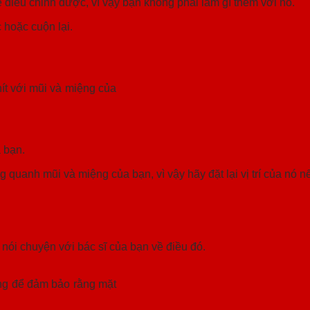
điều chỉnh được, vì vậy bạn không phải làm gì thêm với nó.
 hoặc cuộn lại.
ít với mũi và miệng của
 bạn.
 quanh mũi và miệng của bạn, vì vậy hãy đặt lại vị trí của nó n
 nói chuyện với bác sĩ của bạn về điều đó.
ng để đảm bảo rằng mặt