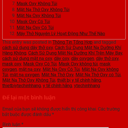
Mask Oxy Không Túi
Mặt Nạ Thở Oxy Không Túi
Mặt Nạ Oxy Không Túi
Mask Oxy Có Túi
Mặt Nạ Oxy Có Túi
Máy Thở Nguyên Lý Hoạt Động Như Thế Nào
This entry was posted in
Thông Tin Tổng Hợp
and tagged
cách sử dụng dây thở oxy
,
Cách Sử Dụng Mặt Nạ Dưỡng Khí
Hàng Không
,
Cách Sử Dụng Mặt Nạ Dưỡng Khí Trên Máy Bay
,
cách sử dụng mặt nạ oxy
,
dây oxy
,
dây oxygen
,
dây thở oxy
,
mask oxy
,
Mask Oxy Có Túi
,
Mask Oxy không túi
,
mask
oxygen
,
mặt nạ oxy
,
Mặt Nạ Oxy Có Túi
,
Mặt Nạ Oxy không
Túi
,
mặt nạ oxygen
,
Mặt Nạ Thở Oxy
,
Mặt Nạ Thở Oxy có Túi
,
Mặt Nạ Thở Oxy Không Túi
,
thiết bị y tế chính hãng
,
thietbiytechinhhang
,
y tế chính hãng
,
ytechinhhang
.
Để lại một bình luận
Email của bạn sẽ không được hiển thị công khai.
Các trường
bắt buộc được đánh dấu
*
Bình luận
*