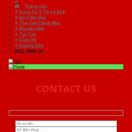
Trang chủ
✦ Dụng Cụ Y Tế và Spa
✦ Đồ Tiêu Hao
✦ Thế Giới Chỉnh Nha
✦ Khuyến Mãi
✦ Tin Tức
✦ Cảm Ơn
✦ Hướng Dẫn
0825.8888.90
CONTACT US