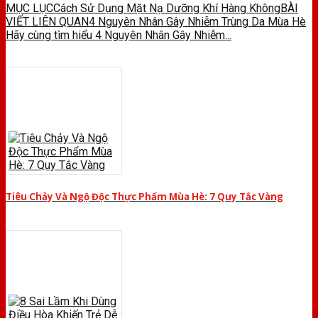
MỤC LỤCCách Sử Dụng Mặt Nạ Dưỡng Khí Hàng KhôngBÀI
VIẾT LIÊN QUAN4 Nguyên Nhân Gây Nhiễm Trùng Da Mùa Hè
Hãy cùng tìm hiểu 4 Nguyên Nhân Gây Nhiễm...
Tiêu Chảy Và Ngộ Độc Thực Phẩm Mùa Hè: 7 Quy Tắc Vàng