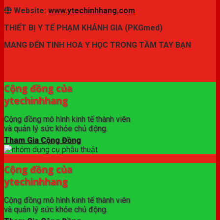
Website:
www.ytechinhhang.com
THIẾT BỊ Y TẾ PHẠM KHÁNH GIA (PKGmed)
MANG ĐẾN TINH HOA Y HỌC TRONG TẦM TAY BẠN
✦ THƯƠNG HIỆU ytechinhhang.com™
Cộng đồng của
ytechinhhang
Cộng đồng mô hình kinh tế thành viên
và quản lý sức khỏe chủ động.
Tham Gia Cộng Đồng
Cộng đồng của
ytechinhhang
Cộng đồng mô hình kinh tế thành viên
và quản lý sức khỏe chủ động.