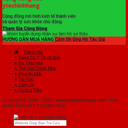
ytechinhhang
Cộng đồng mô hình kinh tế thành viên
và quản lý sức khỏe chủ động.
Tham Gia Cộng Đồng
HƯỚNG DẪN MUA HÀNG
Cảm Ơn Ủng Hộ Tác Giả
Trang chủ
✦ Dụng Cụ Y Tế và Spa
✦ Đồ Tiêu Hao
✦ Thế Giới Chỉnh Nha
✦ Khuyến Mãi
✦ Tin Tức
✦ Cảm Ơn
✦ Hướng Dẫn
Copyright © 2008 - 2026 |
www.ytechinhhang.com
| Bản
quyền thuộc về Y Tế Chính Hãng
Tìm
kiếm: