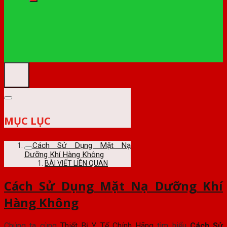
MỤC LỤC
Cách Sử Dụng Mặt Nạ
Dưỡng Khí Hàng Không
BÀI VIẾT LIÊN QUAN
Cách Sử Dụng Mặt Nạ Dưỡng Khí
Hàng Không
Chúng ta cùng
Thiết Bị Y Tế Chính Hãng
tìm hiểu
Cách Sử