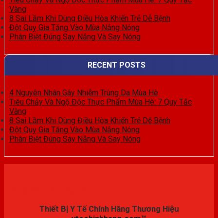
Vàng
8 Sai Lầm Khi Dùng Điều Hòa Khiến Trẻ Dễ Bệnh
Đột Quỵ Gia Tăng Vào Mùa Nắng Nóng
Phân Biệt Đúng Say Nắng Và Say Nóng
RECENT POSTS
4 Nguyên Nhân Gây Nhiễm Trùng Da Mùa Hè
Tiêu Chảy Và Ngộ Độc Thực Phẩm Mùa Hè: 7 Quy Tắc
Vàng
8 Sai Lầm Khi Dùng Điều Hòa Khiến Trẻ Dễ Bệnh
Đột Quỵ Gia Tăng Vào Mùa Nắng Nóng
Phân Biệt Đúng Say Nắng Và Say Nóng
Đăng ký trải nghiệm
Thiết Bị Y Tế Chính Hãng Thương Hiệu