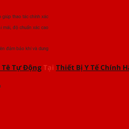
i mái, độ chuẩn xác cao
 nên đảm bảo khí và dung
 Tê Tự Động
Tại
Thiết Bị Y Tế Chính 
m