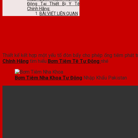
Động Tại Thiết Bị Y Tế
Chính Hãng:
BÀI VIẾT LIÊN QUAN
Thiết kế kết hợp một yếu tố đòn bẩy cho phép ống tiêm phát 
Chính Hãng
tìm hiểu
Bơm Tiêm Tê Tự Động
nhé
Bơm Tiêm Nha Khoa Tự Động
Nhập Khẩu Pakistan