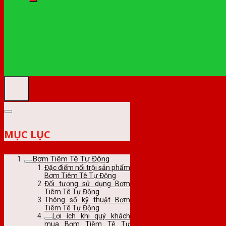
MỤC LỤC
Bơm Tiêm Tê Tự Động
Đặc điểm nổi trội sản phẩm
Bơm Tiêm Tê Tự Động
Đối tượng sử dụng Bơm
Tiêm Tê Tự Động
Thông số kỹ thuật Bơm
Tiêm Tê Tự Động
Lợi ích khi quý khách
mua Bơm Tiêm Tê Tự