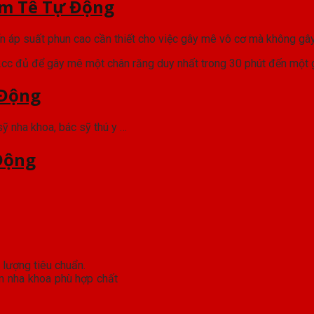
m Tê Tự Động
ển áp suất phun cao cần thiết cho việc gây mê vô cơ mà không gâ
.2cc đủ để gây mê một chân răng duy nhất trong 30 phút đến một g
 Động
 sỹ nha khoa, bác sỹ thú y …
Động
m nha khoa phù hợp chất