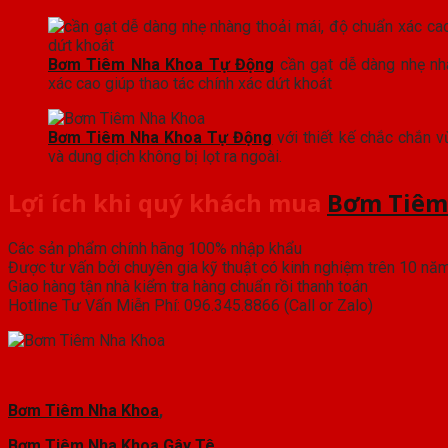
Bơm Tiêm Nha Khoa Tự Động
cần gạt dễ dàng nhẹ nh
xác cao giúp thao tác chính xác dứt khoát
Bơm Tiêm Nha Khoa Tự Động
với thiết kế chắc chắn v
và dung dịch không bị lọt ra ngoài.
Lợi ích khi quý khách mua
Bơm Tiêm
Các sản phẩm chính hãng 100% nhập khẩu
Được tư vấn bởi chuyên gia kỹ thuật có kinh nghiệm trên 10 nă
Giao hàng tận nhà kiểm tra hàng chuẩn rồi thanh toán
Hotline Tư Vấn Miễn Phí: 096.345.8866 (Call or Zalo)
Bơm Tiêm Nha Khoa
,
Bơm Tiêm Nha Khoa Gây Tê
,