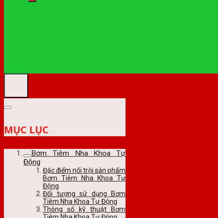
MỤC LỤC
Bơm Tiêm Nha Khoa Tự
Động
Đặc điểm nổi trội sản phẩm
Bơm Tiêm Nha Khoa Tự
Động
Đối tượng sử dụng Bơm
Tiêm Nha Khoa Tự Động
Thông số kỹ thuật Bơm
Tiêm Nha Khoa Tự Động