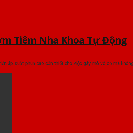
ơm Tiêm Nha Khoa Tự Động
triển áp suất phun cao cần thiết cho việc gây mê vô cơ mà khô