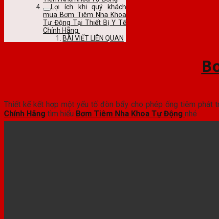
Lợi ích khi quý khách
mua Bơm Tiêm Nha Khoa
Tự Động Tại Thiết Bị Y Tế
Chính Hãng:
BÀI VIẾT LIÊN QUAN
B
Thiết kế kết hợp một yếu tố đòn bẩy cho phép ống tiêm phát 
Chính Hãng
tìm hiểu
Bơm Tiêm Nha Khoa Tự Động
nhé