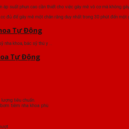
ển áp suất phun cao cần thiết cho việc gây mê vô cơ mà không gâ
.2cc đủ để gây mê một chân răng duy nhất trong 30 phút đến một g
hoa Tự Động
 sỹ nha khoa, bác sỹ thú y …
oa Tự Động
 bơm tiêm nha khoa phù
mượt