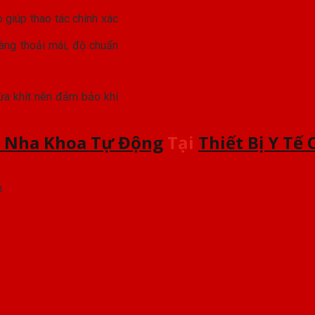
àng thoải mái, độ chuẩn
ừa khít nên đảm bảo khí
 Nha Khoa Tự Động
Tại
Thiết Bị Y Tế
m