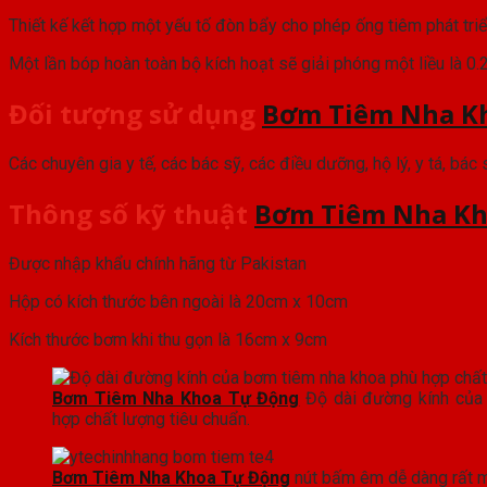
Thiết kế kết hợp một yếu tố đòn bẩy cho phép ống tiêm phát tri
Một lần bóp hoàn toàn bộ kích hoạt sẽ giải phóng một liều là 0
Đối tượng sử dụng
Bơm Tiêm Nha K
Các chuyên gia y tế, các bác sỹ, các điều dưỡng, hộ lý, y tá, bác
Thông số kỹ thuật
Bơm Tiêm Nha Kh
Được nhập khẩu chính hãng từ Pakistan
Hộp có kích thước bên ngoài là 20cm x 10cm
Kích thước bơm khi thu gọn là 16cm x 9cm
Bơm Tiêm Nha Khoa Tự Động
Độ dài đường kính của
hợp chất lượng tiêu chuẩn.
Bơm Tiêm Nha Khoa Tự Động
nút bấm êm dễ dàng rất 