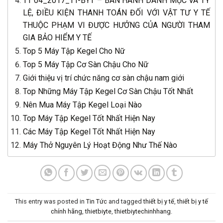
TT 04_2017_TT-BYT – BAN HÀNH DANH MỤC VÀ TỶ
LỆ, ĐIỀU KIỆN THANH TOÁN ĐỐI VỚI VẬT TƯ Y TẾ
THUỘC PHẠM VI ĐƯỢC HƯỞNG CỦA NGƯỜI THAM
GIA BẢO HIỂM Y TẾ
Top 5 Máy Tập Kegel Cho Nữ
Top 5 Máy Tập Cơ Sàn Chậu Cho Nữ
Giới thiệu vị trí chức năng cơ sàn chậu nam giới
Top Những Máy Tập Kegel Cơ Sàn Chậu Tốt Nhất
Nên Mua Máy Tập Kegel Loại Nào
Top Máy Tập Kegel Tốt Nhất Hiện Nay
Các Máy Tập Kegel Tốt Nhất Hiện Nay
Máy Thở Nguyên Lý Hoạt Động Như Thế Nào
This entry was posted in
Tin Tức
and tagged
thiết bị y tế
,
thiết bị y tế
chính hãng
,
thietbiyte
,
thietbiytechinhhang
.