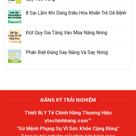
8 Sai Lầm Khi Dùng Điều Hòa Khiến Trẻ Dễ Bệnh
Đột Quỵ Gia Tăng Vào Mùa Nắng Nóng
Phân Biệt Đúng Say Nắng Và Say Nóng
ĐĂNG KÝ TRẢI NGHIỆM
Thiết Bị Y Tế Chính Hãng Thương Hiệu
ytechinhhang.com™
"Sứ Mệnh Phụng Sự Vì Sức Khỏe Cộng Đồng"