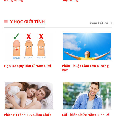
Nắng Nóng
Say Nóng
Y HỌC GIỚI TÍNH
Xem tất cả
Hẹp Da Quy Đầu Ở Nam Giới
Phẫu Thuật Làm Lớn Dương
Vật
Phòng Tránh Suy Giảm Chức
Cải Thiện Chức Năng Sinh Lý