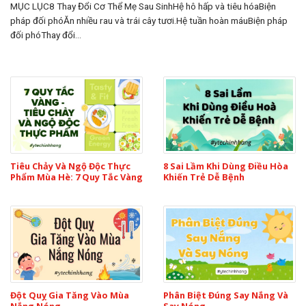
MỤC LỤC8 Thay Đổi Cơ Thể Mẹ Sau SinhHệ hô hấp và tiêu hóaBiện
pháp đối phóĂn nhiều rau và trái cây tươi.Hệ tuần hoàn máuBiện pháp
đối phóThay đổi...
Tiêu Chảy Và Ngộ Độc Thực
8 Sai Lầm Khi Dùng Điều Hòa
Phẩm Mùa Hè: 7 Quy Tắc Vàng
Khiến Trẻ Dễ Bệnh
Đột Quỵ Gia Tăng Vào Mùa
Phân Biệt Đúng Say Nắng Và