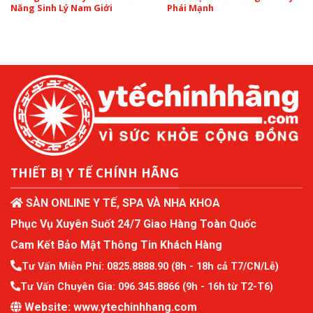
Năng Sinh Lý Nam Giới
Phái Mạnh
THIẾT BỊ Y TẾ CHÍNH HÃNG
SÀN ONLINE Y TẾ, SPA VÀ NHA KHOA
Phục Vụ Xuyên Suốt 24/7 Giao Hàng Toàn Quốc
Cam Kết Bảo Mật Thông Tin Khách Hàng
Tư Vấn Miễn Phí:
0825.8888.90
(8h - 18h cả T7/CN/Lễ)
Tư Vấn Chuyên Gia:
096.345.8866
(9h - 16h từ T2-T6)
Website:
www.ytechinhhang.com