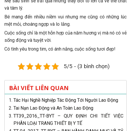
Mẹ sau sinh sẽ trải qua những thay đổi to lớn cả về thể chất
và tâm lý.
Bé mang đến nhiều niềm vui nhưng mẹ cũng có những lúc
mệt mỏi, choáng ngợp và lo lắng.
Cuộc sống chỉ là một hỗn hợp của năm hương vị mà nó có vẻ
sống động và tuyệt vời.
Có tình yêu trong tim, có ánh nắng, cuộc sống tươi đẹp!
5/5 - (3 bình chọn)
BÀI VIẾT LIÊN QUAN
Tác Hại Nghề Nghiệp Tác Động Tới Người Lao Động
Tai Nạn Lao Động và An Toàn Lao Động
TT39_2016_TT-BYT – QUY ĐỊNH CHI TIẾT VIỆC
PHÂN LOẠI TRANG THIẾT BỊ Y TẾ