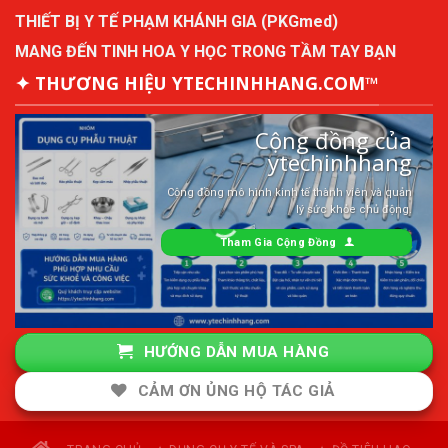
THIẾT BỊ Y TẾ PHẠM KHÁNH GIA (PKGmed)
MANG ĐẾN TINH HOA Y HỌC TRONG TẦM TAY BẠN
✦ THƯƠNG HIỆU YTECHINHHANG.COM™
Cộng đồng của
ytechinhhang
Cộng đồng mô hình kinh tế thành viên và quản
lý sức khỏe chủ động.
Tham Gia Cộng Đồng
HƯỚNG DẪN MUA HÀNG
CẢM ƠN ỦNG HỘ TÁC GIẢ