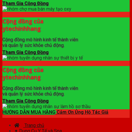
Tham Gia Cộng Đồng
Cộng đồng của
ytechinhhang
Cộng đồng mô hình kinh tế thành viên
và quản lý sức khỏe chủ động.
Tham Gia Cộng Đồng
Cộng đồng của
ytechinhhang
Cộng đồng mô hình kinh tế thành viên
và quản lý sức khỏe chủ động.
Tham Gia Cộng Đồng
HƯỚNG DẪN MUA HÀNG
Cảm Ơn Ủng Hộ Tác Giả
Trang chủ
✦ Dụng Cụ Y Tế và Spa