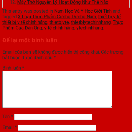
Máy Thở Nguyên Lý Hoạt Động Như Thế Nào
This entry was posted in
Nam Học Và Y Học Giới Tính
and
tagged
3 Loại Thực Phẩm Cường Dương Nam
,
thiết bị y tế
,
thiết bị y tế chính hãng
,
thietbiyte
,
thietbiytechinhhang
,
Thực
Phẩm Của Đàn Ông
,
y tế chính hãng
,
ytechinhhang
.
Để lại một bình luận
Email của bạn sẽ không được hiển thị công khai.
Các trường
bắt buộc được đánh dấu
*
Bình luận
*
Tên
*
Email
*