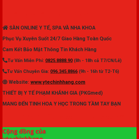
THIẾT BỊ Y TẾ CHÍNH HÃNG
SÀN ONLINE Y TẾ, SPA VÀ NHA KHOA
Phục Vụ Xuyên Suốt 24/7 Giao Hàng Toàn Quốc
Cam Kết Bảo Mật Thông Tin Khách Hàng
Tư Vấn Miễn Phí:
0825.8888.90
(8h - 18h cả T7/CN/Lễ)
Tư Vấn Chuyên Gia:
096.345.8866
(9h - 16h từ T2-T6)
Website:
www.ytechinhhang.com
THIẾT BỊ Y TẾ PHẠM KHÁNH GIA (PKGmed)
MANG ĐẾN TINH HOA Y HỌC TRONG TẦM TAY BẠN
✦ THƯƠNG HIỆU ytechinhhang.com™
Cộng đồng của
ytechinhhang