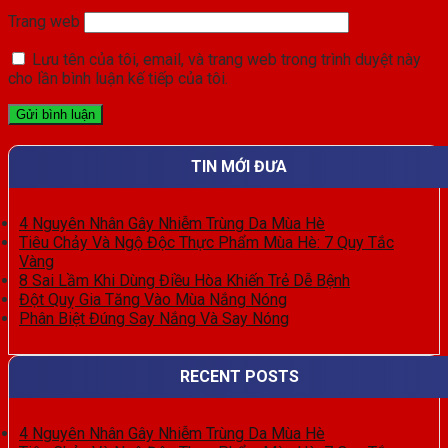
Trang web
Lưu tên của tôi, email, và trang web trong trình duyệt này
cho lần bình luận kế tiếp của tôi.
TIN MỚI ĐƯA
4 Nguyên Nhân Gây Nhiễm Trùng Da Mùa Hè
Tiêu Chảy Và Ngộ Độc Thực Phẩm Mùa Hè: 7 Quy Tắc
Vàng
8 Sai Lầm Khi Dùng Điều Hòa Khiến Trẻ Dễ Bệnh
Đột Quỵ Gia Tăng Vào Mùa Nắng Nóng
Phân Biệt Đúng Say Nắng Và Say Nóng
RECENT POSTS
4 Nguyên Nhân Gây Nhiễm Trùng Da Mùa Hè