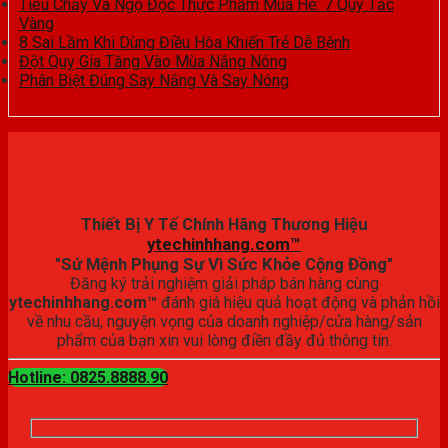
Tiêu Chảy Và Ngộ Độc Thực Phẩm Mùa Hè: 7 Quy Tắc
Vàng
8 Sai Lầm Khi Dùng Điều Hòa Khiến Trẻ Dễ Bệnh
Đột Quỵ Gia Tăng Vào Mùa Nắng Nóng
Phân Biệt Đúng Say Nắng Và Say Nóng
Đăng ký trải nghiệm
Thiết Bị Y Tế Chính Hãng Thương Hiệu
ytechinhhang.com™
"Sứ Mệnh Phụng Sự Vì Sức Khỏe Cộng Đồng"
Đăng ký trải nghiệm giải pháp bán hàng cùng
ytechinhhang.com™
đánh giá hiệu quả hoạt động và phản hồi
về nhu cầu, nguyện vọng của doanh nghiệp/cửa hàng/sản
phẩm của bạn xin vui lòng điền đầy đủ thông tin.
Hotline: 0825.8888.90