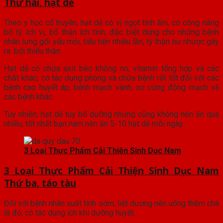
Thứ hai, hạt dẻ
Theo y học cổ truyền, hạt dẻ có vị ngọt tính ấm, có công năng
bổ tỳ ích vị, bổ thận ích tinh, đặc biệt dùng cho những bệnh
nhân lưng gối yếu mỏi, tiểu tiện nhiều lần, tỳ thận hư nhược gây
ra. bởi thiếu thận.
Hạt dẻ có chứa axit béo không no, vitamin tổng hợp và các
chất khác, có tác dụng phòng và chữa bệnh rất tốt đối với các
bệnh cao huyết áp, bệnh mạch vành, xơ cứng động mạch và
các bệnh khác.
Tuy nhiên, hạt dẻ tuy bổ dưỡng nhưng cũng không nên ăn quá
nhiều, tốt nhất bạn nam nên ăn 5-10 hạt dẻ mỗi ngày.
3 Loại Thực Phẩm Cải Thiện Sinh Dục Nam
3 Loại Thực Phẩm Cải Thiện Sinh Dục Nam
Thứ ba, táo tàu
Đối với bệnh nhân xuất tinh sớm, liệt dương nên uống thêm chà
là đỏ, có tác dụng ích khí dưỡng huyết.