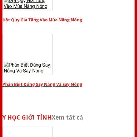
Đột Quỵ Gia Tăng Vào Mùa Nắng Nóng
Phân Biệt Đúng Say Nắng Và Say Nóng
Y HỌC GIỚI TÍNH
Xem tất cả