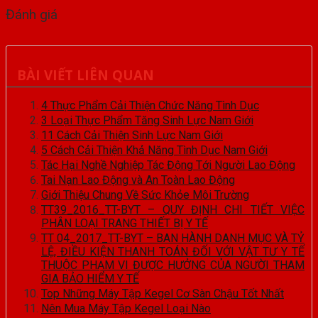
Đánh giá
BÀI VIẾT LIÊN QUAN
4 Thực Phẩm Cải Thiện Chức Năng Tình Dục
3 Loại Thực Phẩm Tăng Sinh Lực Nam Giới
11 Cách Cải Thiện Sinh Lực Nam Giới
5 Cách Cải Thiện Khả Năng Tình Dục Nam Giới
Tác Hại Nghề Nghiệp Tác Động Tới Người Lao Động
Tai Nạn Lao Động và An Toàn Lao Động
Giới Thiệu Chung Về Sức Khỏe Môi Trường
TT39_2016_TT-BYT – QUY ĐỊNH CHI TIẾT VIỆC
PHÂN LOẠI TRANG THIẾT BỊ Y TẾ
TT 04_2017_TT-BYT – BAN HÀNH DANH MỤC VÀ TỶ
LỆ, ĐIỀU KIỆN THANH TOÁN ĐỐI VỚI VẬT TƯ Y TẾ
THUỘC PHẠM VI ĐƯỢC HƯỞNG CỦA NGƯỜI THAM
GIA BẢO HIỂM Y TẾ
Top Những Máy Tập Kegel Cơ Sàn Chậu Tốt Nhất
Nên Mua Máy Tập Kegel Loại Nào