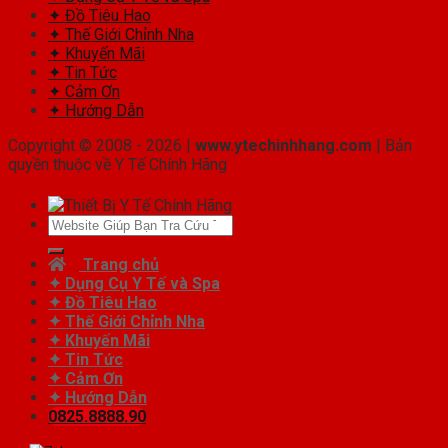
✦ Đồ Tiêu Hao
✦ Thế Giới Chỉnh Nha
✦ Khuyến Mãi
✦ Tin Tức
✦ Cảm Ơn
✦ Hướng Dẫn
Copyright © 2008 - 2026 |
www.ytechinhhang.com
| Bản
quyền thuộc về Y Tế Chính Hãng
Tìm
kiếm:
Trang chủ
✦ Dụng Cụ Y Tế và Spa
✦ Đồ Tiêu Hao
✦ Thế Giới Chỉnh Nha
✦ Khuyến Mãi
✦ Tin Tức
✦ Cảm Ơn
✦ Hướng Dẫn
0825.8888.90