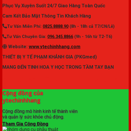
Phục Vụ Xuyên Suốt 24/7 Giao Hàng Toàn Quốc
Cam Kết Bảo Mật Thông Tin Khách Hàng
Tư Vấn Miễn Phí:
0825.8888.90
(8h - 18h cả T7/CN/Lễ)
Tư Vấn Chuyên Gia:
096.345.8866
(9h - 16h từ T2-T6)
Website:
www.ytechinhhang.com
THIẾT BỊ Y TẾ PHẠM KHÁNH GIA (PKGmed)
MANG ĐẾN TINH HOA Y HỌC TRONG TẦM TAY BẠN
✦ THƯƠNG HIỆU ytechinhhang.com™
Cộng đồng của
ytechinhhang
Cộng đồng mô hình kinh tế thành viên
và quản lý sức khỏe chủ động.
Tham Gia Cộng Đồng