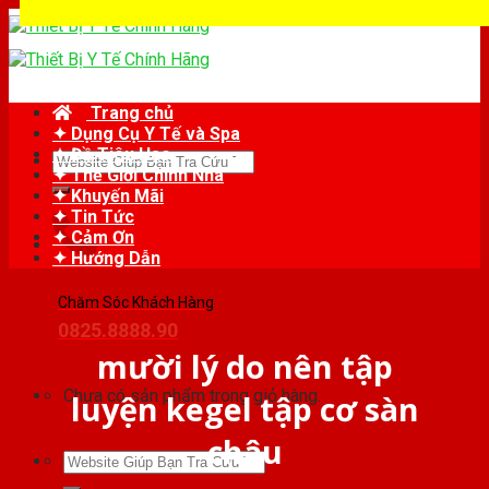
Skip
to
content
Trang chủ
✦ Dụng Cụ Y Tế và Spa
✦ Đồ Tiêu Hao
Tìm
✦ Thế Giới Chỉnh Nha
kiếm:
✦ Khuyến Mãi
✦ Tin Tức
✦ Cảm Ơn
✦ Hướng Dẫn
Chăm Sóc Khách Hàng
0825.8888.90
mười lý do nên tập
Chưa có sản phẩm trong giỏ hàng.
luyện kegel tập cơ sàn
chậu
Tìm
kiếm: