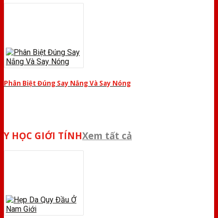
Phân Biệt Đúng Say Nắng Và Say Nóng
Y HỌC GIỚI TÍNH
Xem tất cả