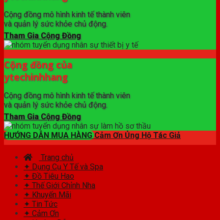
Cộng đồng mô hình kinh tế thành viên
và quản lý sức khỏe chủ động.
Tham Gia Cộng Đồng
Cộng đồng của
ytechinhhang
Cộng đồng mô hình kinh tế thành viên
và quản lý sức khỏe chủ động.
Tham Gia Cộng Đồng
HƯỚNG DẪN MUA HÀNG
Cảm Ơn Ủng Hộ Tác Giả
Trang chủ
✦ Dụng Cụ Y Tế và Spa
✦ Đồ Tiêu Hao
✦ Thế Giới Chỉnh Nha
✦ Khuyến Mãi
✦ Tin Tức
✦ Cảm Ơn