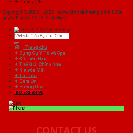
✦ Hướng Dẫn
Copyright © 2008 - 2026 |
www.ytechinhhang.com
| Bản
quyền thuộc về Y Tế Chính Hãng
Tìm
kiếm:
Trang chủ
✦ Dụng Cụ Y Tế và Spa
✦ Đồ Tiêu Hao
✦ Thế Giới Chỉnh Nha
✦ Khuyến Mãi
✦ Tin Tức
✦ Cảm Ơn
✦ Hướng Dẫn
0825.8888.90
CONTACT US