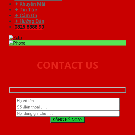
✦ Khuyến Mãi
✦ Tin Tức
✦ Cảm Ơn
✦ Hướng Dẫn
0825.8888.90
CONTACT US