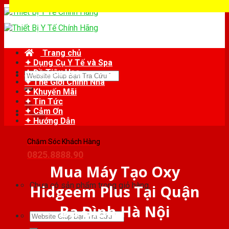
Skip
to
content
Trang chủ
✦ Dụng Cụ Y Tế và Spa
✦ Đồ Tiêu Hao
Tìm
✦ Thế Giới Chỉnh Nha
kiếm:
✦ Khuyến Mãi
✦ Tin Tức
✦ Cảm Ơn
✦ Hướng Dẫn
Chăm Sóc Khách Hàng
0825.8888.90
Mua Máy Tạo Oxy
Chưa có sản phẩm trong giỏ hàng.
Hidgeem Plus Tại Quận
Ba Đình Hà Nội
Tìm
kiếm: