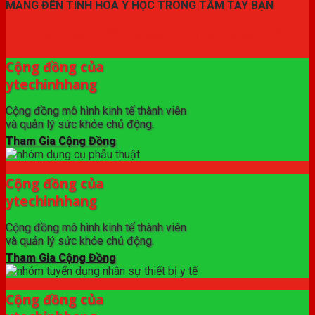
MANG ĐẾN TINH HOA Y HỌC TRONG TẦM TAY BẠN
✦ THƯƠNG HIỆU ytechinhhang.com™
Cộng đồng của
ytechinhhang
Cộng đồng mô hình kinh tế thành viên
và quản lý sức khỏe chủ động.
Tham Gia Cộng Đồng
Cộng đồng của
ytechinhhang
Cộng đồng mô hình kinh tế thành viên
và quản lý sức khỏe chủ động.
Tham Gia Cộng Đồng
Cộng đồng của