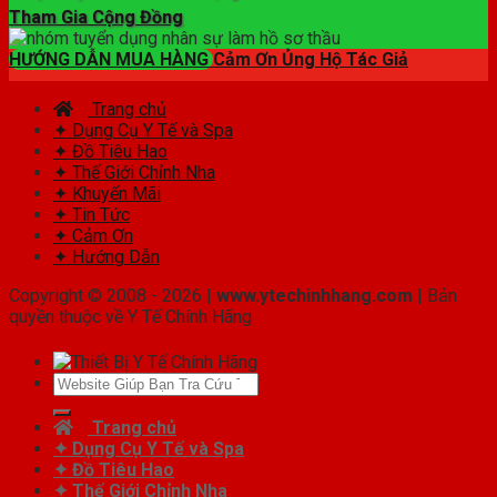
Tham Gia Cộng Đồng
HƯỚNG DẪN MUA HÀNG
Cảm Ơn Ủng Hộ Tác Giả
Trang chủ
✦ Dụng Cụ Y Tế và Spa
✦ Đồ Tiêu Hao
✦ Thế Giới Chỉnh Nha
✦ Khuyến Mãi
✦ Tin Tức
✦ Cảm Ơn
✦ Hướng Dẫn
Copyright © 2008 - 2026 |
www.ytechinhhang.com
| Bản
quyền thuộc về Y Tế Chính Hãng
Tìm
kiếm:
Trang chủ
✦ Dụng Cụ Y Tế và Spa
✦ Đồ Tiêu Hao
✦ Thế Giới Chỉnh Nha