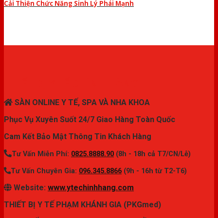
Cải Thiện Chức Năng Sinh Lý Phái Mạnh
THIẾT BỊ Y TẾ CHÍNH HÃNG
SÀN ONLINE Y TẾ, SPA VÀ NHA KHOA
Phục Vụ Xuyên Suốt 24/7 Giao Hàng Toàn Quốc
Cam Kết Bảo Mật Thông Tin Khách Hàng
Tư Vấn Miễn Phí:
0825.8888.90
(8h - 18h cả T7/CN/Lễ)
Tư Vấn Chuyên Gia:
096.345.8866
(9h - 16h từ T2-T6)
Website:
www.ytechinhhang.com
THIẾT BỊ Y TẾ PHẠM KHÁNH GIA (PKGmed)