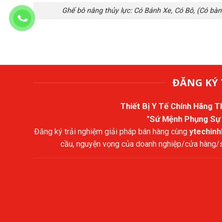
Ghế bô nâng thủy lực: Có Bánh Xe, Có Bô, (Có bà
ĐĂNG KÝ 
Thiết Bị Y Tế Chính Hãng 
"Sứ Mệnh Phụng Sự
Đăng ký trải nghiệm giải pháp bán hàng cùng
ytechin
cầu, nguyện vọng của doanh nghiệp/cửa hàng/sả