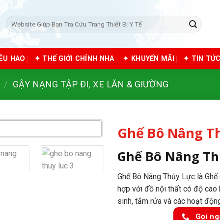
Tìm
kiếm:
IÊU HAO
✦ THẾ GIỚI CHỈNH NHA
✦ KHUYẾN MÃI
✦ TIN TỨ
/
GẬY NẠNG TẬP ĐI, XE LĂN & GIƯỜNG
Ghế Bô Nâng T
Ghế Bô Nâng Th
Ghế Bô Nâng Thủy Lực là Ghế c
hợp với đồ nội thất có độ cao
sinh, tắm rửa và các hoạt độn
Gọi ng