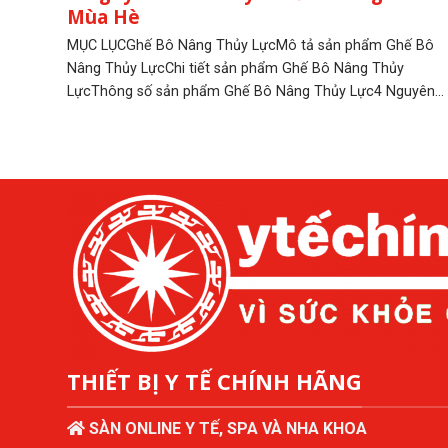
Mùa Hè
MỤC LỤCGhế Bô Nâng Thủy LựcMô tả sản phẩm Ghế Bô
Nâng Thủy LựcChi tiết sản phẩm Ghế Bô Nâng Thủy
LựcThông số sản phẩm Ghế Bô Nâng Thủy Lực4 Nguyên...
THIẾT BỊ Y TẾ CHÍNH HÃNG
SÀN ONLINE Y TẾ, SPA VÀ NHA KHOA