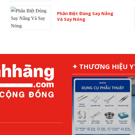
Phân Biệt Đúng Say Nắng
Và Say Nóng
✦ THƯƠNG HIỆU 