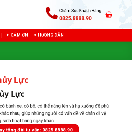
Chăm Sóc Khách Hàng
0825.8888.90
C
✦ CẢM ƠN
✦ HƯỚNG DẪN
hủy Lực
ủy Lực
ó bánh xe, có bô, có thể nâng lên và hạ xuống để phù
 khác nhau, giúp những người có vấn đề về chân đi vệ
g sinh hoạt hàng ngày khác.
ay tổng đài tư vấn: 0825.8888.90