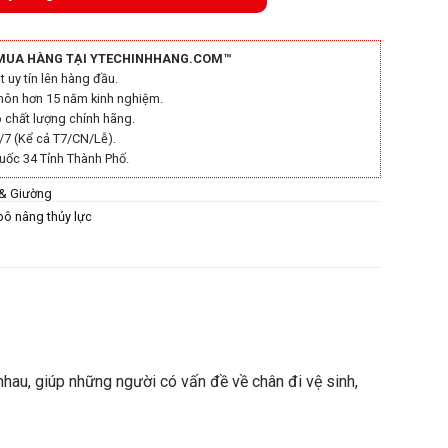
MUA HÀNG TẠI YTECHINHHANG.COM™
 uy tín lên hàng đầu.
môn hơn 15 năm kinh nghiệm.
chất lượng chính hãng.
/7 (Kể cả T7/CN/Lễ).
uốc 34 Tỉnh Thành Phố.
 & Giường
bô nâng thủy lực
hau, giúp những người có vấn đề về chân đi vệ sinh,