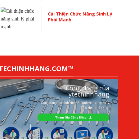
Cải Thiện Chức Năng Sinh Lý
Phái Mạnh
YTECHINHHANG.COM™
Cộng đồng của
ytechinhhang
Cộng đồng mô hình kinh tế thành viên và quản lý
sức khỏe chủ động.
Tham Gia Cộng Đồng