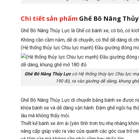
Chi tiết sản phẩm
Ghế Bô Nâng Thủy
Ghế Bô Nâng Thủy Lực là Ghế có bánh xe, có bô, có kích
Không cần cầm nắm, dễ di chuyển, có thể dễ dàng di ch
(Hệ thống thủy lực Chịu lực mạnh) Đầu giường đóng m
Ghế Bô Nâng Thủy Lực
có Hệ thống thủy lực Chịu lực m
190 độ, ra vào giường dễ dàng, khung gh
Ghế Bô Nâng Thủy Lực di chuyển bằng bánh xe được nân
khóa bánh xe và dễ dàng vận hành. Đệm ghế ngồi hạ thấ
lâu mà không thấy mỏi.
Thiết kế bánh xe êm ái (yên tĩnh trơn tru nhẹ nhàng k
nâng cấp giúp việc ra vào cửa quanh các góc cua trở n
và tắm rửa mà không cần phải cầm hay nhấc lên.