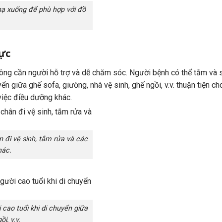
ạ xuống để phù hợp với đồ
ực
ng cần người hỗ trợ và dễ chăm sóc. Người bệnh có thể tắm và 
n giữa ghế sofa, giường, nhà vệ sinh, ghế ngồi, v.v. thuận tiện c
việc điều dưỡng khác.
 đi vệ sinh, tắm rửa và các
hác.
cao tuổi khi di chuyển giữa
i, v.v.