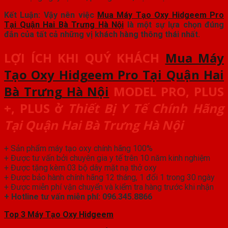
Kết Luận: Vậy nên việc
Mua Máy Tạo Oxy Hidgeem Pro
Tại Quận Hai Bà Trưng Hà Nội
là một sự lựa chọn đúng
đắn của tất cả những vị khách hàng thông thái nhất.
LỢI ÍCH KHI QUÝ KHÁCH
Mua Máy
Tạo Oxy Hidgeem Pro Tại Quận Hai
Bà Trưng Hà Nội
MODEL PRO, PLUS
+, PLUS
ở
Thiết Bị Y Tế Chính Hãng
Tại Quận Hai Bà Trưng Hà Nội
+ Sản phẩm máy tạo oxy chính hãng 100%
+ Được tư vấn bởi chuyên gia y tế trên 10 năm kinh nghiệm
+ Được tặng kèm 03 bộ dây mặt nạ thở oxy
+ Được bảo hành chính hãng 12 tháng, 1 đổi 1 trong 30 ngày
+ Được miễn phí vận chuyển và kiểm tra hàng trước khi nhận
+ Hotline tư vấn miễn phí: 096.345.8866
Top 3 Máy Tạo Oxy Hidgeem