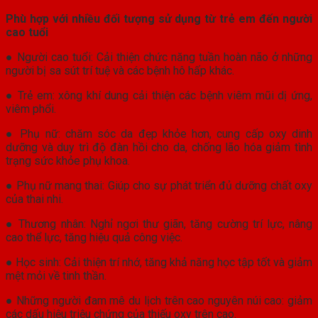
Phù hợp với nhiều đối tượng sử dụng từ trẻ em đến người
cao tuổi
● Người cao tuổi: Cải thiện chức năng tuần hoàn não ở những
người bị sa sút trí tuệ và các bệnh hô hấp khác.
● Trẻ em: xông khí dung cải thiện các bệnh viêm mũi dị ứng,
viêm phổi.
● Phụ nữ: chăm sóc da đẹp khỏe hơn, cung cấp oxy dinh
dưỡng và duy trì độ đàn hồi cho da, chống lão hóa giảm tình
trạng sức khỏe phụ khoa.
● Phụ nữ mang thai: Giúp cho sự phát triển đủ dưỡng chất oxy
của thai nhi.
● Thương nhân: Nghỉ ngơi thư giãn, tăng cường trí lực, nâng
cao thể lực, tăng hiệu quả công việc.
● Học sinh: Cải thiện trí nhớ, tăng khả năng học tập tốt và giảm
mệt mỏi về tinh thần.
● Những người đam mê du lịch trên cao nguyên núi cao: giảm
các dấu hiệu triệu chứng của thiếu oxy trên cao.