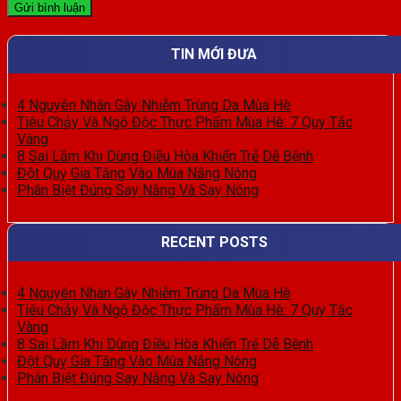
TIN MỚI ĐƯA
4 Nguyên Nhân Gây Nhiễm Trùng Da Mùa Hè
Tiêu Chảy Và Ngộ Độc Thực Phẩm Mùa Hè: 7 Quy Tắc
Vàng
8 Sai Lầm Khi Dùng Điều Hòa Khiến Trẻ Dễ Bệnh
Đột Quỵ Gia Tăng Vào Mùa Nắng Nóng
Phân Biệt Đúng Say Nắng Và Say Nóng
RECENT POSTS
4 Nguyên Nhân Gây Nhiễm Trùng Da Mùa Hè
Tiêu Chảy Và Ngộ Độc Thực Phẩm Mùa Hè: 7 Quy Tắc
Vàng
8 Sai Lầm Khi Dùng Điều Hòa Khiến Trẻ Dễ Bệnh
Đột Quỵ Gia Tăng Vào Mùa Nắng Nóng
Phân Biệt Đúng Say Nắng Và Say Nóng