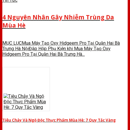
Tin Tức
4 Nguyên Nhân Gây Nhiễm Trùng Da
Mùa Hè
MỤC LỤCMua Máy Tạo Oxy Hidgeem Pro Tại Quận Hai Bà
Trưng Hà NộiĐập Hộp Phụ Kiện khi Mua Máy Tạo Oxy
Hidgeem Pro Tại Quận Hai Bà Trưng Hà...
Tiêu Chảy Và Ngộ Độc Thực Phẩm Mùa Hè: 7 Quy Tắc Vàng