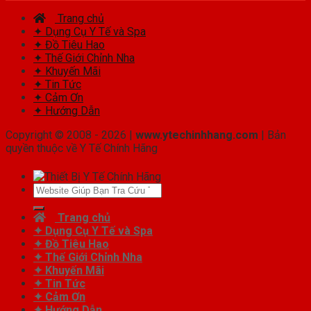
Trang chủ
✦ Dụng Cụ Y Tế và Spa
✦ Đồ Tiêu Hao
✦ Thế Giới Chỉnh Nha
✦ Khuyến Mãi
✦ Tin Tức
✦ Cảm Ơn
✦ Hướng Dẫn
Copyright © 2008 - 2026 |
www.ytechinhhang.com
| Bản
quyền thuộc về Y Tế Chính Hãng
Tìm
kiếm:
Trang chủ
✦ Dụng Cụ Y Tế và Spa
✦ Đồ Tiêu Hao
✦ Thế Giới Chỉnh Nha
✦ Khuyến Mãi
✦ Tin Tức
✦ Cảm Ơn
✦ Hướng Dẫn