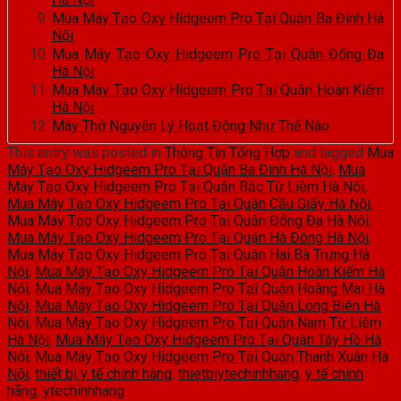
Mua Máy Tạo Oxy Hidgeem Pro Tại Quận Ba Đình Hà
Nội
Mua Máy Tạo Oxy Hidgeem Pro Tại Quận Đống Đa
Hà Nội
Mua Máy Tạo Oxy Hidgeem Pro Tại Quận Hoàn Kiếm
Hà Nội
Máy Thở Nguyên Lý Hoạt Động Như Thế Nào
This entry was posted in
Thông Tin Tổng Hợp
and tagged
Mua
Máy Tạo Oxy Hidgeem Pro Tại Quận Ba Đình Hà Nội
,
Mua
Máy Tạo Oxy Hidgeem Pro Tại Quận Bắc Từ Liêm Hà Nội
,
Mua Máy Tạo Oxy Hidgeem Pro Tại Quận Cầu Giấy Hà Nội
,
Mua Máy Tạo Oxy Hidgeem Pro Tại Quận Đống Đa Hà Nội
,
Mua Máy Tạo Oxy Hidgeem Pro Tại Quận Hà Đông Hà Nội
,
Mua Máy Tạo Oxy Hidgeem Pro Tại Quận Hai Bà Trưng Hà
Nội
,
Mua Máy Tạo Oxy Hidgeem Pro Tại Quận Hoàn Kiếm Hà
Nội
,
Mua Máy Tạo Oxy Hidgeem Pro Tại Quận Hoàng Mai Hà
Nội
,
Mua Máy Tạo Oxy Hidgeem Pro Tại Quận Long Biên Hà
Nội
,
Mua Máy Tạo Oxy Hidgeem Pro Tại Quận Nam Từ Liêm
Hà Nội
,
Mua Máy Tạo Oxy Hidgeem Pro Tại Quận Tây Hồ Hà
Nội
,
Mua Máy Tạo Oxy Hidgeem Pro Tại Quận Thanh Xuân Hà
Nội
,
thiết bị y tế chính hãng
,
thietbiytechinhhang
,
y tế chính
hãng
,
ytechinhhang
.