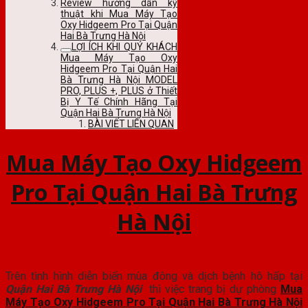
Review hướng dẫn kỹ
thuật khi Mua Máy Tạo
Oxy Hidgeem Pro Tại Quận
Hai Bà Trưng Hà Nội
LỢI ÍCH KHI QUÝ KHÁCH
Mua Máy Tạo Oxy
Hidgeem Pro Tại Quận Hai
Bà Trưng Hà Nội MODEL
PRO, PLUS +, PLUS ở Thiết
Bị Y Tế Chính Hãng Tại
Quận Hai Bà Trưng Hà Nội
BÀI VIẾT LIÊN QUAN
Mua Máy Tạo Oxy Hidgeem
Pro Tại Quận Hai Bà Trưng
Hà Nội
Trên tình hình diễn biến mùa đông và dịch bệnh hô hấp tại
Quận Hai Bà Trưng Hà Nội
thì việc trang bị dự phòng
Mua
Máy Tạo Oxy Hidgeem Pro Tại Quận Hai Bà Trưng Hà Nội