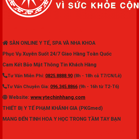
THIẾT BỊ Y TẾ CHÍNH HÃNG
SÀN ONLINE Y TẾ, SPA VÀ NHA KHOA
Phục Vụ Xuyên Suốt 24/7 Giao Hàng Toàn Quốc
Cam Kết Bảo Mật Thông Tin Khách Hàng
Tư Vấn Miễn Phí:
0825.8888.90
(8h - 18h cả T7/CN/Lễ)
Tư Vấn Chuyên Gia:
096.345.8866
(9h - 16h từ T2-T6)
Website:
www.ytechinhhang.com
THIẾT BỊ Y TẾ PHẠM KHÁNH GIA (PKGmed)
MANG ĐẾN TINH HOA Y HỌC TRONG TẦM TAY BẠN
✦ THƯƠNG HIỆU ytechinhhang.com™