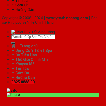
✦ Tin Tức
✦ Cảm Ơn
✦ Hướng Dẫn
Copyright © 2008 - 2026 |
www.ytechinhhang.com
| Bản
quyền thuộc về Y Tế Chính Hãng
Tìm
kiếm:
Trang chủ
✦ Dụng Cụ Y Tế và Spa
✦ Đồ Tiêu Hao
✦ Thế Giới Chỉnh Nha
✦ Khuyến Mãi
✦ Tin Tức
✦ Cảm Ơn
✦ Hướng Dẫn
0825.8888.90