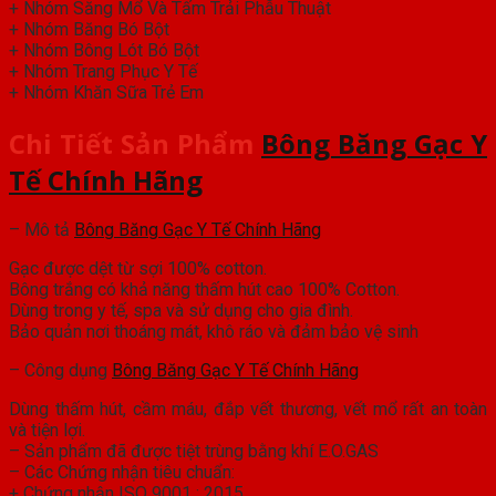
+ Nhóm Săng Mổ Và Tấm Trải Phẫu Thuật
+ Nhóm Băng Bó Bột
+ Nhóm Bông Lót Bó Bột
+ Nhóm Trang Phục Y Tế
+ Nhóm Khăn Sữa Trẻ Em
Chi Tiết Sản Phẩm
Bông Băng Gạc Y
Tế Chính Hãng
– Mô tả
Bông Băng Gạc Y Tế Chính Hãng
Gạc được dệt từ sợi 100% cotton.
Bông trắng có khả năng thấm hút cao 100% Cotton.
Dùng trong y tế, spa và sử dụng cho gia đình.
Bảo quản nơi thoáng mát, khô ráo và đảm bảo vệ sinh
– Công dụng
Bông Băng Gạc Y Tế Chính Hãng
Dùng thấm hút, cầm máu, đắp vết thương, vết mổ rất an toàn
và tiện lợi.
– Sản phẩm đã được tiệt trùng bằng khí E.O.GAS
– Các Chứng nhận tiêu chuẩn:
+ Chứng nhận ISO 9001 : 2015