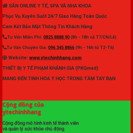
SÀN ONLINE Y TẾ, SPA VÀ NHA KHOA
Phục Vụ Xuyên Suốt 24/7 Giao Hàng Toàn Quốc
Cam Kết Bảo Mật Thông Tin Khách Hàng
Tư Vấn Miễn Phí:
0825.8888.90
(8h - 18h cả T7/CN/Lễ)
Tư Vấn Chuyên Gia:
096.345.8866
(9h - 16h từ T2-T6)
Website:
www.ytechinhhang.com
THIẾT BỊ Y TẾ PHẠM KHÁNH GIA (PKGmed)
MANG ĐẾN TINH HOA Y HỌC TRONG TẦM TAY BẠN
✦ THƯƠNG HIỆU ytechinhhang.com™
Cộng đồng của
ytechinhhang
Cộng đồng mô hình kinh tế thành viên
và quản lý sức khỏe chủ động.