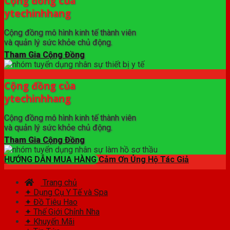
Cộng đồng của
ytechinhhang
Cộng đồng mô hình kinh tế thành viên
và quản lý sức khỏe chủ động.
Tham Gia Cộng Đồng
Cộng đồng của
ytechinhhang
Cộng đồng mô hình kinh tế thành viên
và quản lý sức khỏe chủ động.
Tham Gia Cộng Đồng
HƯỚNG DẪN MUA HÀNG
Cảm Ơn Ủng Hộ Tác Giả
Trang chủ
✦ Dụng Cụ Y Tế và Spa
✦ Đồ Tiêu Hao
✦ Thế Giới Chỉnh Nha
✦ Khuyến Mãi