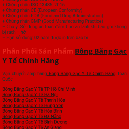
+ Chứng nhận ISO 13485: 2016
+ Chứng nhận CE (European Conformity)
+ Chứng nhận FDA (Food and Drug Administration)
+ Chứng nhận GMP (Good Manufacturing Practice)
– Chú ý: Sử dụng an toàn đảm bảo an lành khi bao gói không
bị rách – hở.
– Hạn sử dụng: 02 năm được in trên bao bì
Phân Phối Sản Phẩm
Bông Băng Gạc
Y Tế Chính Hãng
Vận chuyển ship hàng
Bông Băng Gạc Y Tế Chính Hãng
Toàn
Quốc
Bông Băng Gạc Y Tế TP Hồ Chí Minh
Bông Băng Gạc Y Tế Hà Nội
Bông Băng Gạc Y Tế Thanh Hóa
Bông Băng Gạc Y Tế Hưng Yên
Bông Băng Gạc Y Tế Hòa Bình
Bông Băng Gạc Y Tế Đà Nẵng
Bông Băng Gạc Y Tế Bình Dương
Bông Băng Gạc Y Tế An Giang