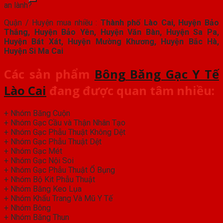
an lành?
Quận / Huyện mua nhiều :
Thành phố Lào Cai, Huyện Bảo
Thắng, Huyện Bảo Yên,
Huyện Văn Bàn,
Huyện Sa
P
a,
Huyện Bát Xát, Huyện Mường Khương, Huyện Bắc Hà,
Huyện Si Ma Cai
Các sản phẩm
Bông Băng Gạc Y Tế
Lào Cai
đang được quan tâm nhiều:
+ Nhóm Băng Cuộn
+ Nhóm Gạc Cầu và Thận Nhân Tạo
+ Nhóm Gạc Phẫu Thuật Không Dệt
+ Nhóm Gạc Phẫu Thuật Dệt
+ Nhóm Gạc Mét
+ Nhóm Gạc Nội Soi
+ Nhóm Gạc Phẫu Thuật Ổ Bụng
+ Nhóm Bộ Kit Phẫu Thuật
+ Nhóm Băng Keo Lụa
+ Nhóm Khẩu Trang Và Mũ Y Tế
+ Nhóm Bông
+ Nhóm Băng Thun