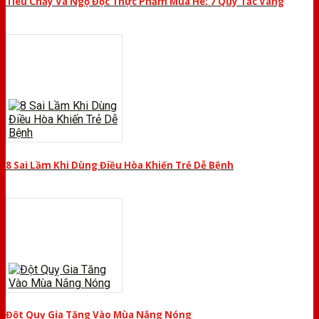
Tiêu Chảy Và Ngộ Độc Thực Phẩm Mùa Hè: 7 Quy Tắc Vàng
8 Sai Lầm Khi Dùng Điều Hòa Khiến Trẻ Dễ Bệnh
Đột Quỵ Gia Tăng Vào Mùa Nắng Nóng