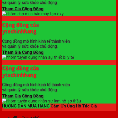
và quản lý sức khỏe chủ động.
Tham Gia Cộng Đồng
Cộng đồng của
ytechinhhang
Cộng đồng mô hình kinh tế thành viên
và quản lý sức khỏe chủ động.
Tham Gia Cộng Đồng
Cộng đồng của
ytechinhhang
Cộng đồng mô hình kinh tế thành viên
và quản lý sức khỏe chủ động.
Tham Gia Cộng Đồng
HƯỚNG DẪN MUA HÀNG
Cảm Ơn Ủng Hộ Tác Giả
Trang chủ