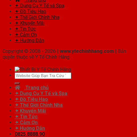
✦ Dụng Cụ Y Tế và Spa
✦ Đồ Tiêu Hao
✦ Thế Giới Chỉnh Nha
✦ Khuyến Mãi
✦ Tin Tức
✦ Cảm Ơn
✦ Hướng Dẫn
Copyright © 2008 - 2026 |
www.ytechinhhang.com
| Bản
quyền thuộc về Y Tế Chính Hãng
Tìm
kiếm:
Trang chủ
✦ Dụng Cụ Y Tế và Spa
✦ Đồ Tiêu Hao
✦ Thế Giới Chỉnh Nha
✦ Khuyến Mãi
✦ Tin Tức
✦ Cảm Ơn
✦ Hướng Dẫn
0825.8888.90