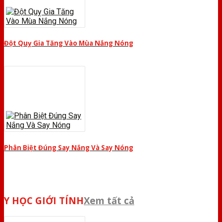
Đột Quỵ Gia Tăng Vào Mùa Nắng Nóng
Phân Biệt Đúng Say Nắng Và Say Nóng
Y HỌC GIỚI TÍNH
Xem tất cả