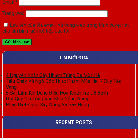
Email
*
Trang web
Lưu tên của tôi, email, và trang web trong trình duyệt này
cho lần bình luận kế tiếp của tôi.
TIN MỚI ĐƯA
4 Nguyên Nhân Gây Nhiễm Trùng Da Mùa Hè
Tiêu Chảy Và Ngộ Độc Thực Phẩm Mùa Hè: 7 Quy Tắc
Vàng
8 Sai Lầm Khi Dùng Điều Hòa Khiến Trẻ Dễ Bệnh
Đột Quỵ Gia Tăng Vào Mùa Nắng Nóng
Phân Biệt Đúng Say Nắng Và Say Nóng
RECENT POSTS