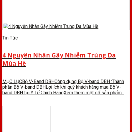
Tin Tức
4 Nguyên Nhân Gây Nhiễm Trùng Da
Mùa Hè
MỤC LỤCBộ V-Band DBHCông dụng Bộ V-band DBH :Thành
phần Bộ V-band DBHLợi ích khi quý khách hàng mua Bộ V-
band DBH tại Y Tế Chính HãngXem thêm một số sản phẩm...