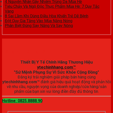
4 Nguyên Nhân Gây Nhiễm Trùng Da Mùa Hè
Tiêu Chảy Và Ngộ Độc Thực Phẩm Mùa Hè: 7 Quy Tắc
Vàng
8 Sai Lầm Khi Dùng Điều Hòa Khiến Trẻ Dễ Bệnh
Đột Quỵ Gia Tăng Vào Mùa Nắng Nóng
Phân Biệt Đúng Say Nắng Và Say Nóng
Đăng ký trải nghiệm
Thiết Bị Y Tế Chính Hãng Thương Hiệu
ytechinhhang.com™
"Sứ Mệnh Phụng Sự Vì Sức Khỏe Cộng Đồng"
Đăng ký trải nghiệm giải pháp bán hàng cùng
ytechinhhang.com™
đánh giá hiệu quả hoạt động và phản hồi
về nhu cầu, nguyện vọng của doanh nghiệp/cửa hàng/sản
phẩm của bạn xin vui lòng điền đầy đủ thông tin.
Hotline: 0825.8888.90