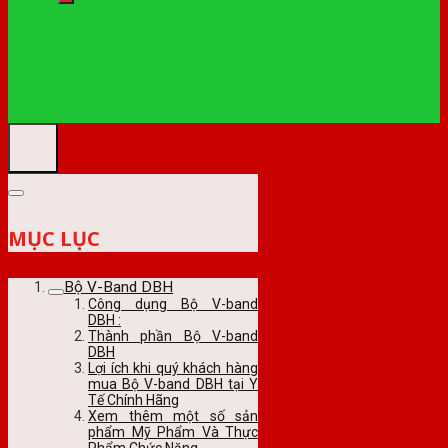
MỤC LỤC
Bộ V-Band DBH
Công dụng Bộ V-band
DBH :
Thành phần Bộ V-band
DBH
Lợi ích khi quý khách hàng
mua Bộ V-band DBH tại Y
Tế Chính Hãng
Xem thêm một số sản
phẩm Mỹ Phẩm Và Thực