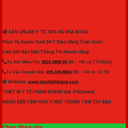
THIẾT BỊ Y TẾ CHÍNH HÃNG
SÀN ONLINE Y TẾ, SPA VÀ NHA KHOA
Phục Vụ Xuyên Suốt 24/7 Giao Hàng Toàn Quốc
Cam Kết Bảo Mật Thông Tin Khách Hàng
Tư Vấn Miễn Phí:
0825.8888.90
(8h - 18h cả T7/CN/Lễ)
Tư Vấn Chuyên Gia:
096.345.8866
(9h - 16h từ T2-T6)
Website:
www.ytechinhhang.com
THIẾT BỊ Y TẾ PHẠM KHÁNH GIA (PKGmed)
MANG ĐẾN TINH HOA Y HỌC TRONG TẦM TAY BẠN
✦ THƯƠNG HIỆU ytechinhhang.com™
Cộng đồng của