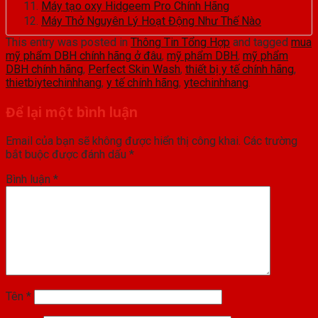
Máy tạo oxy Hidgeem Pro Chính Hãng
Máy Thở Nguyên Lý Hoạt Động Như Thế Nào
This entry was posted in
Thông Tin Tổng Hợp
and tagged
mua
mỹ phẩm DBH chính hãng ở đâu
,
mỹ phẩm DBH
,
mỹ phẩm
DBH chính hãng
,
Perfect Skin Wash
,
thiết bị y tế chính hãng
,
thietbiytechinhhang
,
y tế chính hãng
,
ytechinhhang
.
Để lại một bình luận
Email của bạn sẽ không được hiển thị công khai.
Các trường
bắt buộc được đánh dấu
*
Bình luận
*
Tên
*