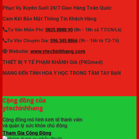
Phục Vụ Xuyên Suốt 24/7 Giao Hàng Toàn Quốc
Cam Kết Bảo Mật Thông Tin Khách Hàng
Tư Vấn Miễn Phí:
0825.8888.90
(8h - 18h cả T7/CN/Lễ)
Tư Vấn Chuyên Gia:
096.345.8866
(9h - 16h từ T2-T6)
Website:
www.ytechinhhang.com
THIẾT BỊ Y TẾ PHẠM KHÁNH GIA (PKGmed)
MANG ĐẾN TINH HOA Y HỌC TRONG TẦM TAY BẠN
✦ THƯƠNG HIỆU ytechinhhang.com™
Cộng đồng của
ytechinhhang
Cộng đồng mô hình kinh tế thành viên
và quản lý sức khỏe chủ động.
Tham Gia Cộng Đồng