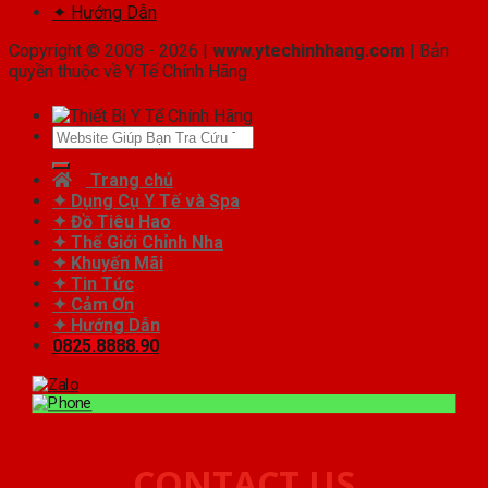
✦ Hướng Dẫn
Copyright © 2008 - 2026 |
www.ytechinhhang.com
| Bản
quyền thuộc về Y Tế Chính Hãng
Tìm
kiếm:
Trang chủ
✦ Dụng Cụ Y Tế và Spa
✦ Đồ Tiêu Hao
✦ Thế Giới Chỉnh Nha
✦ Khuyến Mãi
✦ Tin Tức
✦ Cảm Ơn
✦ Hướng Dẫn
0825.8888.90
CONTACT US