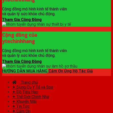
Cộng đồng mô hình kinh tế thành viên
và quản lý sức khỏe chủ động.
Tham Gia Cộng Đồng
Cộng đồng của
ytechinhhang
Cộng đồng mô hình kinh tế thành viên
và quản lý sức khỏe chủ động.
Tham Gia Cộng Đồng
HƯỚNG DẪN MUA HÀNG
Cảm Ơn Ủng Hộ Tác Giả
Trang chủ
✦ Dụng Cụ Y Tế và Spa
✦ Đồ Tiêu Hao
✦ Thế Giới Chỉnh Nha
✦ Khuyến Mãi
✦ Tin Tức
✦ Cảm Ơn