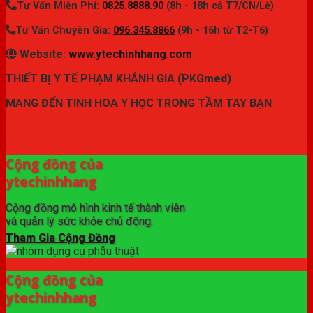
Tư Vấn Miễn Phí:
0825.8888.90
(8h - 18h cả T7/CN/Lễ)
Tư Vấn Chuyên Gia:
096.345.8866
(9h - 16h từ T2-T6)
Website:
www.ytechinhhang.com
THIẾT BỊ Y TẾ PHẠM KHÁNH GIA (PKGmed)
MANG ĐẾN TINH HOA Y HỌC TRONG TẦM TAY BẠN
✦ THƯƠNG HIỆU ytechinhhang.com™
Cộng đồng của
ytechinhhang
Cộng đồng mô hình kinh tế thành viên
và quản lý sức khỏe chủ động.
Tham Gia Cộng Đồng
Cộng đồng của
ytechinhhang