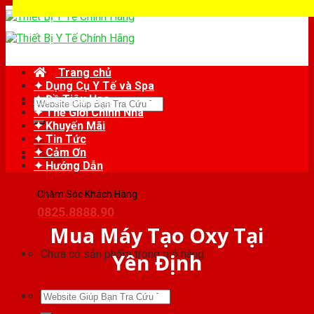
Skip
to
content
Trang chủ
✦ Dụng Cụ Y Tế và Spa
✦ Đồ Tiêu Hao
Tìm
✦ Thế Giới Chỉnh Nha
kiếm:
✦ Khuyến Mãi
✦ Tin Tức
✦ Cảm Ơn
✦ Hướng Dẫn
Chăm Sóc Khách Hàng
0825.8888.90
Mua Máy Tạo Oxy Tại
Chưa có sản phẩm trong giỏ hàng.
Yên Định
Tìm
kiếm: