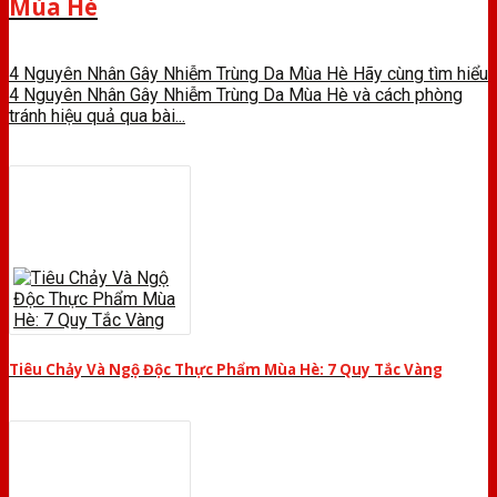
Mùa Hè
4 Nguyên Nhân Gây Nhiễm Trùng Da Mùa Hè Hãy cùng tìm hiểu
4 Nguyên Nhân Gây Nhiễm Trùng Da Mùa Hè và cách phòng
tránh hiệu quả qua bài...
Tiêu Chảy Và Ngộ Độc Thực Phẩm Mùa Hè: 7 Quy Tắc Vàng