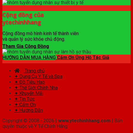
Cộng đồng của
ytechinhhang
Cộng đồng mô hình kinh tế thành viên
và quản lý sức khỏe chủ động.
Tham Gia Cộng Đồng
HƯỚNG DẪN MUA HÀNG
Cảm Ơn Ủng Hộ Tác Giả
Trang chủ
✦ Dụng Cụ Y Tế và Spa
✦ Đồ Tiêu Hao
✦ Thế Giới Chỉnh Nha
✦ Khuyến Mãi
✦ Tin Tức
✦ Cảm Ơn
✦ Hướng Dẫn
Copyright © 2008 - 2026 |
www.ytechinhhang.com
| Bản
quyền thuộc về Y Tế Chính Hãng