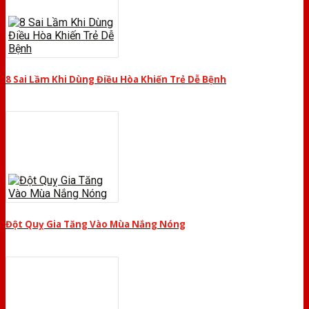
8 Sai Lầm Khi Dùng Điều Hòa Khiến Trẻ Dễ Bệnh
Đột Quỵ Gia Tăng Vào Mùa Nắng Nóng