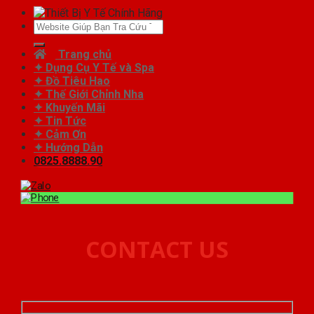
Tìm
kiếm:
Trang chủ
✦ Dụng Cụ Y Tế và Spa
✦ Đồ Tiêu Hao
✦ Thế Giới Chỉnh Nha
✦ Khuyến Mãi
✦ Tin Tức
✦ Cảm Ơn
✦ Hướng Dẫn
0825.8888.90
CONTACT US