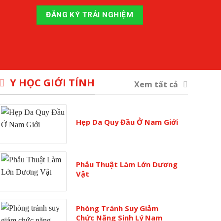
Y HỌC GIỚI TÍNH
Xem tất cả
Hẹp Da Quy Đầu Ở Nam Giới
Phẫu Thuật Làm Lớn Dương
Vật
Phòng Tránh Suy Giảm
Chức Năng Sinh Lý Nam