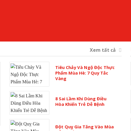
Xem tất cả
Tiêu Chảy Và Ngộ Độc Thực
Phẩm Mùa Hè: 7 Quy Tắc
Vàng
8 Sai Lầm Khi Dùng Điều
Hòa Khiến Trẻ Dễ Bệnh
Đột Quỵ Gia Tăng Vào Mùa