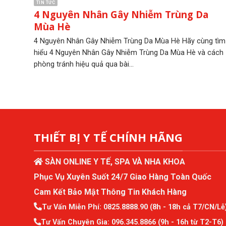
TIN TỨC
4 Nguyên Nhân Gây Nhiễm Trùng Da
Mùa Hè
4 Nguyên Nhân Gây Nhiễm Trùng Da Mùa Hè Hãy cùng tìm
hiểu 4 Nguyên Nhân Gây Nhiễm Trùng Da Mùa Hè và cách
phòng tránh hiệu quả qua bài...
THIẾT BỊ Y TẾ CHÍNH HÃNG
SÀN ONLINE Y TẾ, SPA VÀ NHA KHOA
Phục Vụ Xuyên Suốt 24/7 Giao Hàng Toàn Quốc
Cam Kết Bảo Mật Thông Tin Khách Hàng
Tư Vấn Miễn Phí:
0825.8888.90
(8h - 18h cả T7/CN/Lễ
Tư Vấn Chuyên Gia:
096.345.8866
(9h - 16h từ T2-T6)