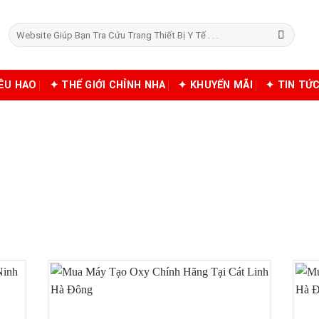
Tìm
kiếm:
IÊU HAO
✦ THẾ GIỚI CHỈNH NHA
✦ KHUYẾN MÃI
✦ TIN TỨ
O OXY HIDGEEM PRO TẠI 