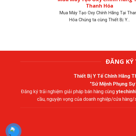
Thanh Hóa
Mua Máy Tạo Oxy Chính Hãng Tại Tha
Hóa Chúng ta cùng Thiết Bị Y...
ĐĂNG KÝ 
Thiết Bị Y Tế Chính Hãng 
"Sứ Mệnh Phụng Sự
Đăng ký trải nghiệm giải pháp bán hàng cùng
ytechin
cầu, nguyện vọng của doanh nghiệp/cửa hàng/sả