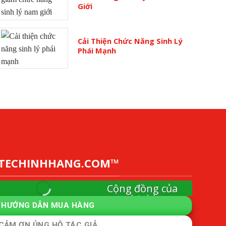
Giới
Cải Thiện Chức Năng Sinh Lý
Phái Mạnh
YTECHINHHANG.COM™
Cộng đồng của
ytechinhhang
HƯỚNG DẪN MUA HÀNG
Cộng đồng mô hình kinh tế thành viên và quản lý
sức khỏe chủ động.
CẢM ƠN ỦNG HỘ TÁC GIẢ