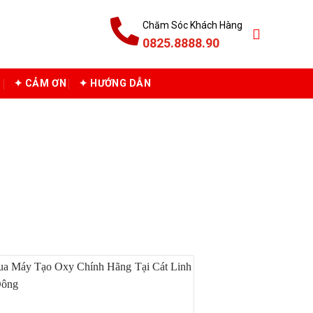
Chăm Sóc Khách Hàng
0825.8888.90
C
✦ CẢM ƠN
✦ HƯỚNG DẪN
QUẢNG XƯƠNG