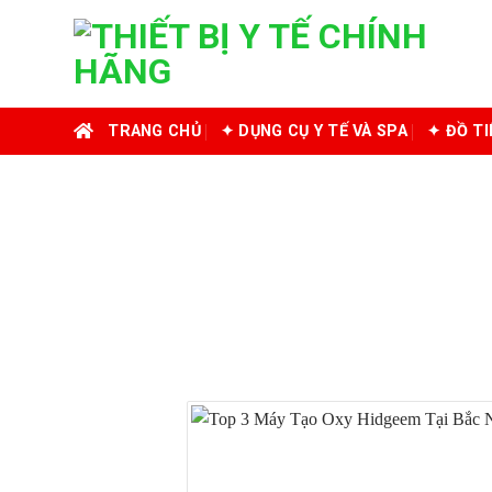
Skip
to
content
TRANG CHỦ
✦ DỤNG CỤ Y TẾ VÀ SPA
✦ ĐỒ T
MUA MÁY TẠ