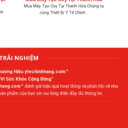
Mua Máy Tạo Oxy Tại Thanh Hóa Chúng ta
nh
cùng Thiết Bị Y Tế Chính...
TRẢI NGHIỆM
Thương Hiệu
ytechinhhang.com™
 Vì Sức Khỏe Cộng Đồng"
hhang.com™
đánh giá hiệu quả hoạt động và phản hồi về nhu
n phẩm của bạn xin vui lòng điền đầy đủ thông tin.