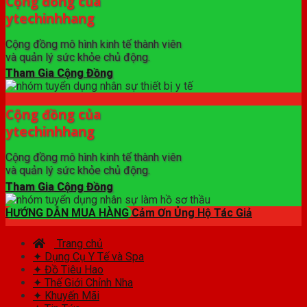
Cộng đồng của
ytechinhhang
Cộng đồng mô hình kinh tế thành viên
và quản lý sức khỏe chủ động.
Tham Gia Cộng Đồng
Cộng đồng của
ytechinhhang
Cộng đồng mô hình kinh tế thành viên
và quản lý sức khỏe chủ động.
Tham Gia Cộng Đồng
HƯỚNG DẪN MUA HÀNG
Cảm Ơn Ủng Hộ Tác Giả
Trang chủ
✦ Dụng Cụ Y Tế và Spa
✦ Đồ Tiêu Hao
✦ Thế Giới Chỉnh Nha
✦ Khuyến Mãi