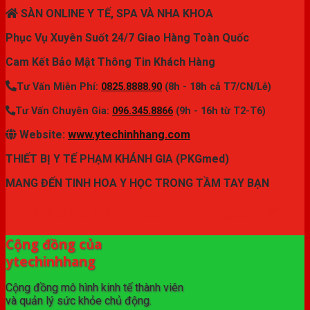
SÀN ONLINE Y TẾ, SPA VÀ NHA KHOA
Phục Vụ Xuyên Suốt 24/7 Giao Hàng Toàn Quốc
Cam Kết Bảo Mật Thông Tin Khách Hàng
Tư Vấn Miễn Phí:
0825.8888.90
(8h - 18h cả T7/CN/Lễ)
Tư Vấn Chuyên Gia:
096.345.8866
(9h - 16h từ T2-T6)
Website:
www.ytechinhhang.com
THIẾT BỊ Y TẾ PHẠM KHÁNH GIA (PKGmed)
MANG ĐẾN TINH HOA Y HỌC TRONG TẦM TAY BẠN
✦ THƯƠNG HIỆU ytechinhhang.com™
Cộng đồng của
ytechinhhang
Cộng đồng mô hình kinh tế thành viên
và quản lý sức khỏe chủ động.