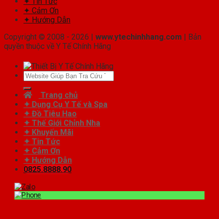
✦ Tin Tức
✦ Cảm Ơn
✦ Hướng Dẫn
Copyright © 2008 - 2026 |
www.ytechinhhang.com
| Bản
quyền thuộc về Y Tế Chính Hãng
Tìm
kiếm:
Trang chủ
✦ Dụng Cụ Y Tế và Spa
✦ Đồ Tiêu Hao
✦ Thế Giới Chỉnh Nha
✦ Khuyến Mãi
✦ Tin Tức
✦ Cảm Ơn
✦ Hướng Dẫn
0825.8888.90