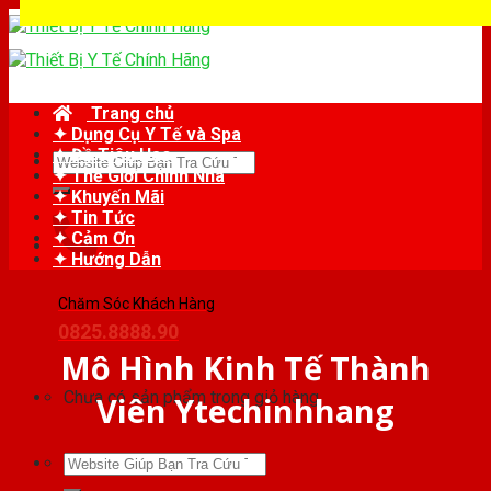
Skip
to
content
Trang chủ
✦ Dụng Cụ Y Tế và Spa
✦ Đồ Tiêu Hao
Tìm
✦ Thế Giới Chỉnh Nha
kiếm:
✦ Khuyến Mãi
✦ Tin Tức
✦ Cảm Ơn
✦ Hướng Dẫn
Chăm Sóc Khách Hàng
0825.8888.90
Mô Hình Kinh Tế Thành
Chưa có sản phẩm trong giỏ hàng.
Viên Ytechinhhang
Tìm
kiếm: