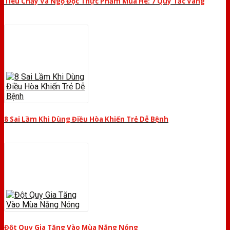
Tiêu Chảy Và Ngộ Độc Thực Phẩm Mùa Hè: 7 Quy Tắc Vàng
8 Sai Lầm Khi Dùng Điều Hòa Khiến Trẻ Dễ Bệnh
Đột Quỵ Gia Tăng Vào Mùa Nắng Nóng