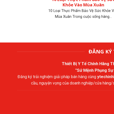
Khỏe Vào Mùa Xuân
10 Loại Thực Phẩm Bảo Vệ Sức Khỏe 
Mùa Xuân Trong cuộc sống hàng...
ĐĂNG KÝ 
Thiết Bị Y Tế Chính Hãng 
"Sứ Mệnh Phụng Sự
Đăng ký trải nghiệm giải pháp bán hàng cùng
ytechin
cầu, nguyện vọng của doanh nghiệp/cửa hàng/sả