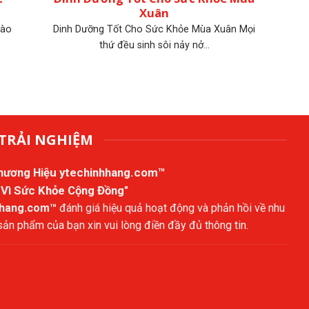
Xuân
Vào
Dinh Dưỡng Tốt Cho Sức Khỏe Mùa Xuân Mọi
thứ đều sinh sôi nảy nở...
TRẢI NGHIỆM
Thương Hiệu
ytechinhhang.com™
 Vì Sức Khỏe Cộng Đồng"
hhang.com™
đánh giá hiệu quả hoạt động và phản hồi về nhu
n phẩm của bạn xin vui lòng điền đầy đủ thông tin.