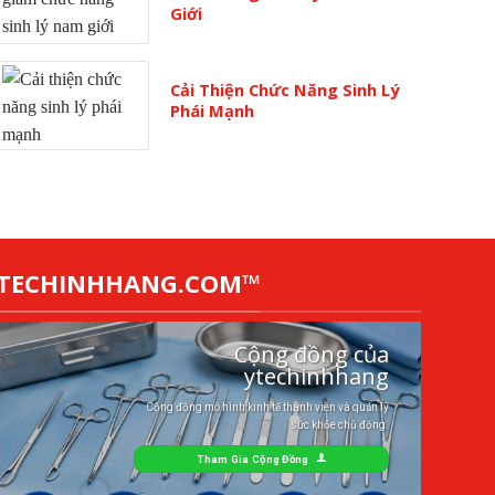
Giới
Cải Thiện Chức Năng Sinh Lý
Phái Mạnh
YTECHINHHANG.COM™
Cộng đồng của
ytechinhhang
Cộng đồng mô hình kinh tế thành viên và quản lý
sức khỏe chủ động.
Tham Gia Cộng Đồng