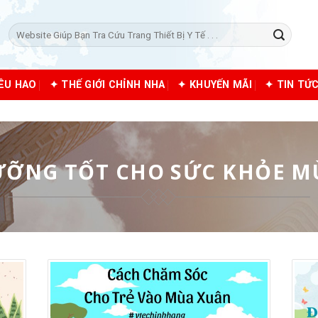
Tìm
kiếm:
IÊU HAO
✦ THẾ GIỚI CHỈNH NHA
✦ KHUYẾN MÃI
✦ TIN TỨ
ƯỠNG TỐT CHO SỨC KHỎE M