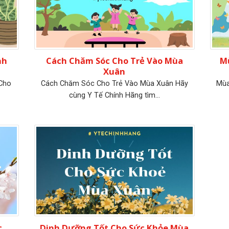
nh
Cách Chăm Sóc Cho Trẻ Vào Mùa
Mù
Xuân
 Cho
Cách Chăm Sóc Cho Trẻ Vào Mùa Xuân Hãy
Mùa
cùng Y Tế Chính Hãng tìm...
c
Dinh Dưỡng Tốt Cho Sức Khỏe Mùa