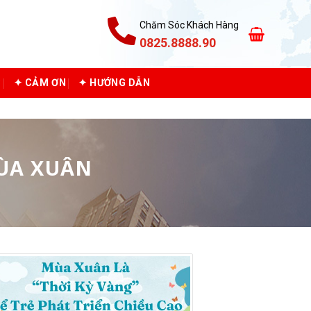
Chăm Sóc Khách Hàng
0825.8888.90
C
✦ CẢM ƠN
✦ HƯỚNG DẪN
ÙA XUÂN