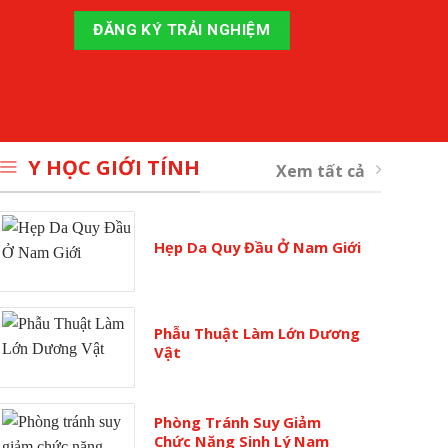
Y HỌC GIỚI TÍNH
Xem tất cả
Hẹp Da Quy Đầu Ở Nam Giới
Phẫu Thuật Làm Lớn Dương
Vật
Phòng Tránh Suy Giảm
Chức Năng Sinh Lý Nam