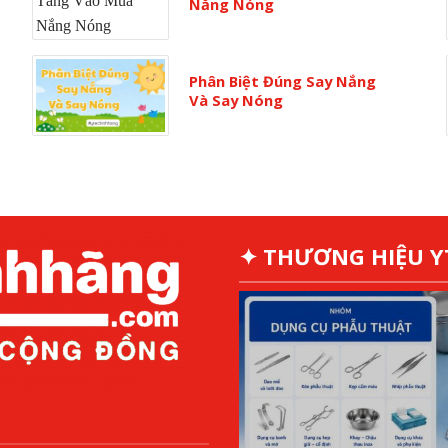
Nắng Nóng
Phân Biệt Đúng Say Nắng
Và Say Nóng
✦ THƯƠNG HIỆU 