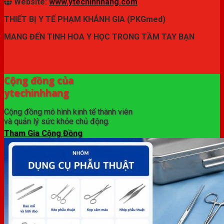
Website:
www.ytechinhhang.com
THIẾT BỊ Y TẾ PHẠM KHÁNH GIA (PKGmed)
MANG ĐẾN TINH HOA Y HỌC TRONG TẦM TAY BẠN
✦ THƯƠNG HIỆU ytechinhhang.com™
Cộng đồng của
ytechinhhang
Cộng đồng mô hình kinh tế thành viên
và quản lý sức khỏe chủ động.
Tham Gia Cộng Đồng