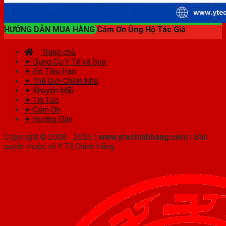
HƯỚNG DẪN MUA HÀNG
Cảm Ơn Ủng Hộ Tác Giả
Trang chủ
✦ Dụng Cụ Y Tế và Spa
✦ Đồ Tiêu Hao
✦ Thế Giới Chỉnh Nha
✦ Khuyến Mãi
✦ Tin Tức
✦ Cảm Ơn
✦ Hướng Dẫn
Copyright © 2008 - 2026 |
www.ytechinhhang.com
| Bản
quyền thuộc về Y Tế Chính Hãng