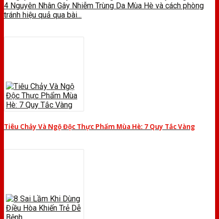
4 Nguyên Nhân Gây Nhiễm Trùng Da Mùa Hè và cách phòng
tránh hiệu quả qua bài...
Tiêu Chảy Và Ngộ Độc Thực Phẩm Mùa Hè: 7 Quy Tắc Vàng