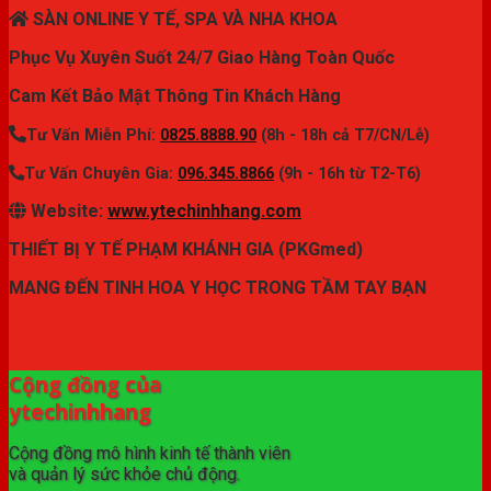
SÀN ONLINE Y TẾ, SPA VÀ NHA KHOA
Phục Vụ Xuyên Suốt 24/7 Giao Hàng Toàn Quốc
Cam Kết Bảo Mật Thông Tin Khách Hàng
Tư Vấn Miễn Phí:
0825.8888.90
(8h - 18h cả T7/CN/Lễ)
Tư Vấn Chuyên Gia:
096.345.8866
(9h - 16h từ T2-T6)
Website:
www.ytechinhhang.com
THIẾT BỊ Y TẾ PHẠM KHÁNH GIA (PKGmed)
MANG ĐẾN TINH HOA Y HỌC TRONG TẦM TAY BẠN
✦ THƯƠNG HIỆU ytechinhhang.com™
Cộng đồng của
ytechinhhang
Cộng đồng mô hình kinh tế thành viên
và quản lý sức khỏe chủ động.