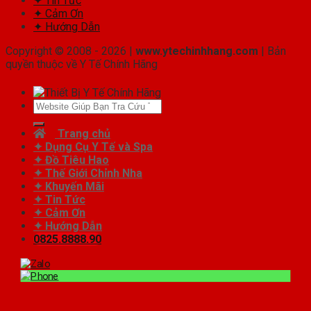
✦ Tin Tức
✦ Cảm Ơn
✦ Hướng Dẫn
Copyright © 2008 - 2026 |
www.ytechinhhang.com
| Bản
quyền thuộc về Y Tế Chính Hãng
Tìm
kiếm:
Trang chủ
✦ Dụng Cụ Y Tế và Spa
✦ Đồ Tiêu Hao
✦ Thế Giới Chỉnh Nha
✦ Khuyến Mãi
✦ Tin Tức
✦ Cảm Ơn
✦ Hướng Dẫn
0825.8888.90