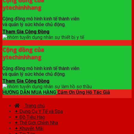
ytechinhhang
Cộng đồng mô hình kinh tế thành viên
và quản lý sức khỏe chủ động.
Tham Gia Cộng Đồng
Cộng đồng của
ytechinhhang
Cộng đồng mô hình kinh tế thành viên
và quản lý sức khỏe chủ động.
Tham Gia Cộng Đồng
HƯỚNG DẪN MUA HÀNG
Cảm Ơn Ủng Hộ Tác Giả
Trang chủ
✦ Dụng Cụ Y Tế và Spa
✦ Đồ Tiêu Hao
✦ Thế Giới Chỉnh Nha
✦ Khuyến Mãi