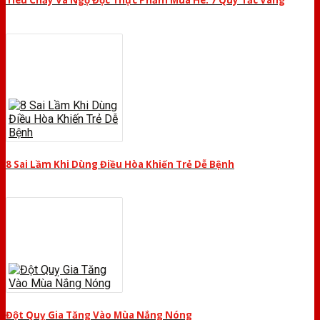
Tiêu Chảy Và Ngộ Độc Thực Phẩm Mùa Hè: 7 Quy Tắc Vàng
8 Sai Lầm Khi Dùng Điều Hòa Khiến Trẻ Dễ Bệnh
Đột Quỵ Gia Tăng Vào Mùa Nắng Nóng