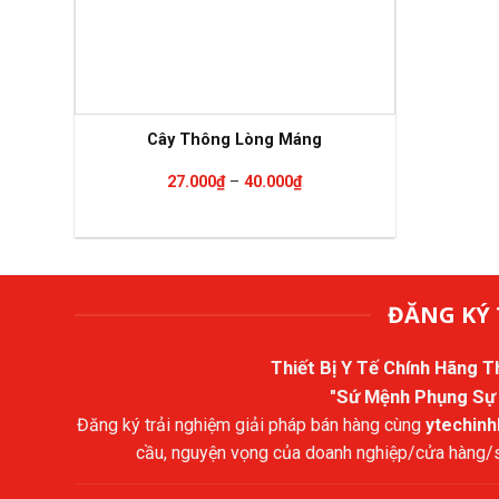
Cây Thông Lòng Máng
Khoảng
27.000
₫
–
40.000
₫
giá:
từ
27.000₫
đến
40.000₫
ĐĂNG KÝ 
Thiết Bị Y Tế Chính Hãng 
"Sứ Mệnh Phụng Sự
Đăng ký trải nghiệm giải pháp bán hàng cùng
ytechin
cầu, nguyện vọng của doanh nghiệp/cửa hàng/sả