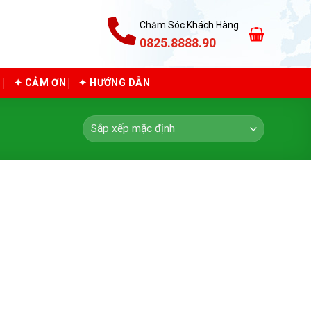
Chăm Sóc Khách Hàng
0825.8888.90
C
✦ CẢM ƠN
✦ HƯỚNG DẪN