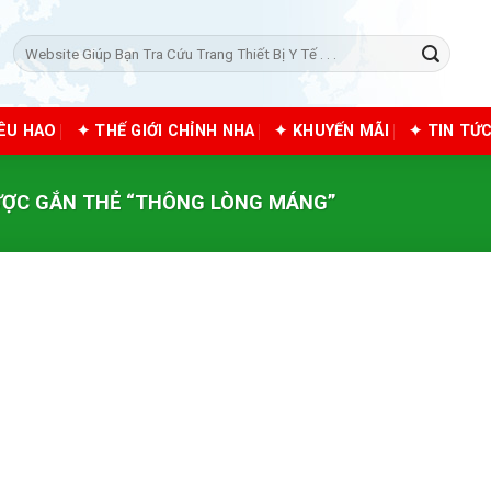
Tìm
kiếm:
IÊU HAO
✦ THẾ GIỚI CHỈNH NHA
✦ KHUYẾN MÃI
✦ TIN TỨ
ỢC GẮN THẺ “THÔNG LÒNG MÁNG”