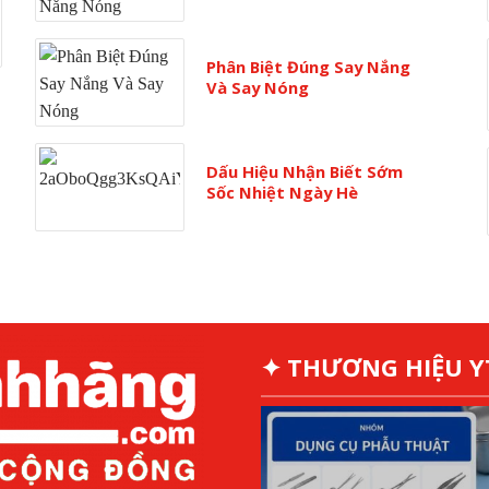
Phân Biệt Đúng Say Nắng
Và Say Nóng
Dấu Hiệu Nhận Biết Sớm
Sốc Nhiệt Ngày Hè
✦ THƯƠNG HIỆU 