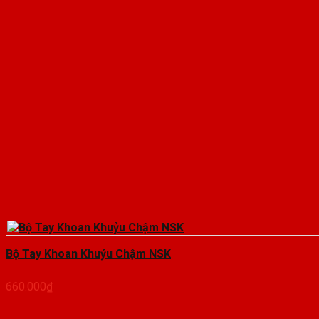
Bộ Tay Khoan Khuỷu Chậm NSK
660.000
₫