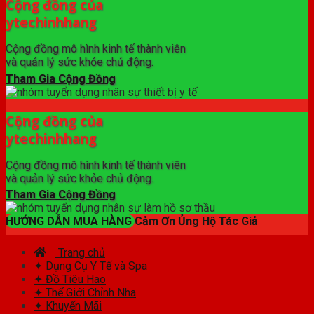
Cộng đồng của
ytechinhhang
Cộng đồng mô hình kinh tế thành viên
và quản lý sức khỏe chủ động.
Tham Gia Cộng Đồng
Cộng đồng của
ytechinhhang
Cộng đồng mô hình kinh tế thành viên
và quản lý sức khỏe chủ động.
Tham Gia Cộng Đồng
HƯỚNG DẪN MUA HÀNG
Cảm Ơn Ủng Hộ Tác Giả
Trang chủ
✦ Dụng Cụ Y Tế và Spa
✦ Đồ Tiêu Hao
✦ Thế Giới Chỉnh Nha
✦ Khuyến Mãi