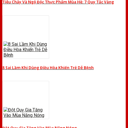
Tiêu Chảy Và Ngộ Độc Thực Phẩm Mùa Hè: 7 Quy Tắc Vàng
8 Sai Lầm Khi Dùng Điều Hòa Khiến Trẻ Dễ Bệnh