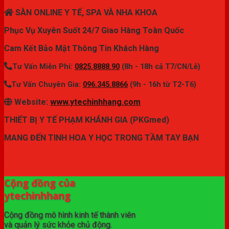
SÀN ONLINE Y TẾ, SPA VÀ NHA KHOA
Phục Vụ Xuyên Suốt 24/7 Giao Hàng Toàn Quốc
Cam Kết Bảo Mật Thông Tin Khách Hàng
Tư Vấn Miễn Phí:
0825.8888.90
(8h - 18h cả T7/CN/Lễ)
Tư Vấn Chuyên Gia:
096.345.8866
(9h - 16h từ T2-T6)
Website:
www.ytechinhhang.com
THIẾT BỊ Y TẾ PHẠM KHÁNH GIA (PKGmed)
MANG ĐẾN TINH HOA Y HỌC TRONG TẦM TAY BẠN
✦ THƯƠNG HIỆU ytechinhhang.com™
Cộng đồng của
ytechinhhang
Cộng đồng mô hình kinh tế thành viên
và quản lý sức khỏe chủ động.