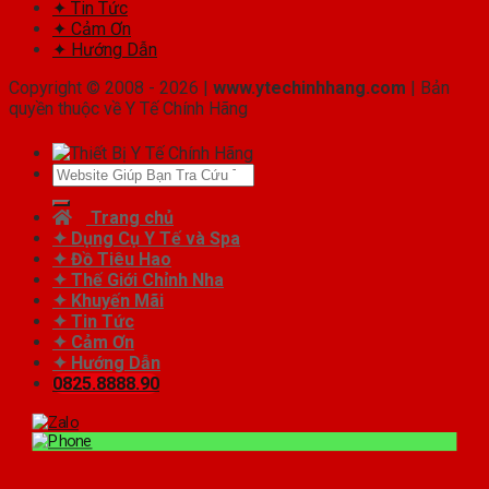
✦ Tin Tức
✦ Cảm Ơn
✦ Hướng Dẫn
Copyright © 2008 - 2026 |
www.ytechinhhang.com
| Bản
quyền thuộc về Y Tế Chính Hãng
Tìm
kiếm:
Trang chủ
✦ Dụng Cụ Y Tế và Spa
✦ Đồ Tiêu Hao
✦ Thế Giới Chỉnh Nha
✦ Khuyến Mãi
✦ Tin Tức
✦ Cảm Ơn
✦ Hướng Dẫn
0825.8888.90