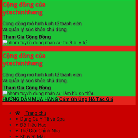
Cộng đồng của
ytechinhhang
Cộng đồng mô hình kinh tế thành viên
và quản lý sức khỏe chủ động.
Tham Gia Cộng Đồng
Cộng đồng của
ytechinhhang
Cộng đồng mô hình kinh tế thành viên
và quản lý sức khỏe chủ động.
Tham Gia Cộng Đồng
HƯỚNG DẪN MUA HÀNG
Cảm Ơn Ủng Hộ Tác Giả
Trang chủ
✦ Dụng Cụ Y Tế và Spa
✦ Đồ Tiêu Hao
✦ Thế Giới Chỉnh Nha
✦ Khuyến Mãi