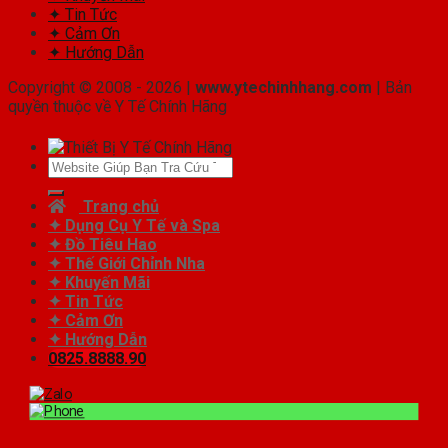
✦ Tin Tức
✦ Cảm Ơn
✦ Hướng Dẫn
Copyright © 2008 - 2026 |
www.ytechinhhang.com
| Bản
quyền thuộc về Y Tế Chính Hãng
Tìm
kiếm:
Trang chủ
✦ Dụng Cụ Y Tế và Spa
✦ Đồ Tiêu Hao
✦ Thế Giới Chỉnh Nha
✦ Khuyến Mãi
✦ Tin Tức
✦ Cảm Ơn
✦ Hướng Dẫn
0825.8888.90