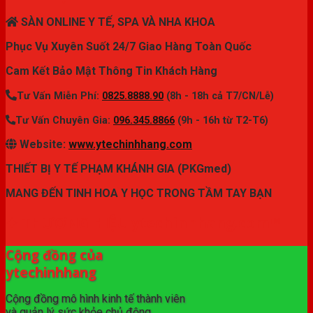
SÀN ONLINE Y TẾ, SPA VÀ NHA KHOA
Phục Vụ Xuyên Suốt 24/7 Giao Hàng Toàn Quốc
Cam Kết Bảo Mật Thông Tin Khách Hàng
Tư Vấn Miễn Phí:
0825.8888.90
(8h - 18h cả T7/CN/Lễ)
Tư Vấn Chuyên Gia:
096.345.8866
(9h - 16h từ T2-T6)
Website:
www.ytechinhhang.com
THIẾT BỊ Y TẾ PHẠM KHÁNH GIA (PKGmed)
MANG ĐẾN TINH HOA Y HỌC TRONG TẦM TAY BẠN
✦ THƯƠNG HIỆU ytechinhhang.com™
Cộng đồng của
ytechinhhang
Cộng đồng mô hình kinh tế thành viên
và quản lý sức khỏe chủ động.