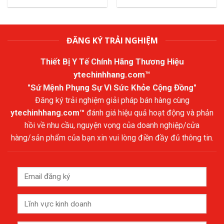
ĐĂNG KÝ TRẢI NGHIỆM
Thiết Bị Y Tế Chính Hãng Thương Hiệu
ytechinhhang.com™
"Sứ Mệnh Phụng Sự Vì Sức Khỏe Cộng Đồng"
Đăng ký trải nghiệm giải pháp bán hàng cùng
ytechinhhang.com™
đánh giá hiệu quả hoạt động và phản
hồi về nhu cầu, nguyện vọng của doanh nghiệp/cửa
hàng/sản phẩm của bạn xin vui lòng điền đầy đủ thông tin.