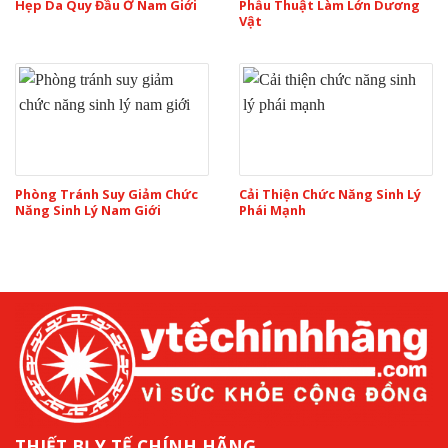
Hẹp Da Quy Đầu Ở Nam Giới
Phẫu Thuật Làm Lớn Dương
Vật
Phòng Tránh Suy Giảm Chức
Cải Thiện Chức Năng Sinh Lý
Năng Sinh Lý Nam Giới
Phái Mạnh
THIẾT BỊ Y TẾ CHÍNH HÃNG