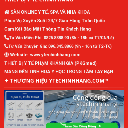
SÀN ONLINE Y TẾ, SPA VÀ NHA KHOA
Phục Vụ Xuyên Suốt 24/7 Giao Hàng Toàn Quốc
Cam Kết Bảo Mật Thông Tin Khách Hàng
Tư Vấn Miễn Phí:
0825.8888.90
(8h - 18h cả T7/CN/Lễ)
Tư Vấn Chuyên Gia:
096.345.8866
(9h - 16h từ T2-T6)
Website:
www.ytechinhhang.com
THIẾT BỊ Y TẾ PHẠM KHÁNH GIA (PKGmed)
MANG ĐẾN TINH HOA Y HỌC TRONG TẦM TAY BẠN
✦ THƯƠNG HIỆU YTECHINHHANG.COM™
Cộng đồng của
ytechinhhang
Cộng đồng mô hình kinh tế thành viên và quản
lý sức khỏe chủ động.
Tham Gia Cộng Đồng