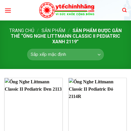
Skip
to
content
TRANG CHỦ
/
SẢN PHẨM
/
SẢN PHẨM ĐƯỢC GẮN
THẺ “ỐNG NGHE LITTMANN CLASSIC II PEDIATRIC
XANH 2119”