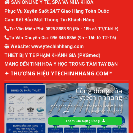
SÀN ONLINE Y TẾ, SPA VÀ NHA KHOA
Phục Vụ Xuyên Suốt 24/7 Giao Hàng Toàn Quốc
Cam Kết Bảo Mật Thông Tin Khách Hàng
Tư Vấn Miễn Phí:
0825.8888.90
(8h - 18h cả T7/CN/Lễ)
Tư Vấn Chuyên Gia:
096.345.8866
(9h - 16h từ T2-T6)
Website:
www.ytechinhhang.com
THIẾT BỊ Y TẾ PHẠM KHÁNH GIA (PKGmed)
MANG ĐẾN TINH HOA Y HỌC TRONG TẦM TAY BẠN
✦ THƯƠNG HIỆU YTECHINHHANG.COM™
Cộng đồng của
ytechinhhang
Cộng đồng mô hình kinh tế thành viên và quản
lý sức khỏe chủ động.
Tham Gia Cộng Đồng