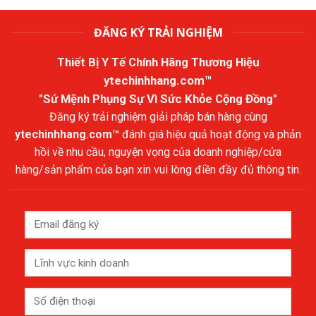
ĐĂNG KÝ TRẢI NGHIỆM
Thiết Bị Y Tế Chính Hãng Thương Hiệu
ytechinhhang.com™
"Sứ Mệnh Phụng Sự Vì Sức Khỏe Cộng Đồng"
Đăng ký trải nghiệm giải pháp bán hàng cùng
ytechinhhang.com™
đánh giá hiệu quả hoạt động và phản
hồi về nhu cầu, nguyện vọng của doanh nghiệp/cửa
hàng/sản phẩm của bạn xin vui lòng điền đầy đủ thông tin.