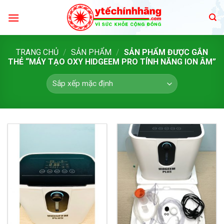
Skip
to
content
TRANG CHỦ
/
SẢN PHẨM
/
SẢN PHẨM ĐƯỢC GẮN
THẺ “MÁY TẠO OXY HIDGEEM PRO TÍNH NĂNG ION ÂM”