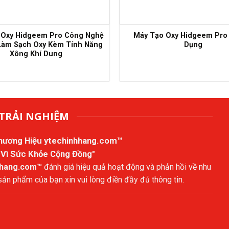
 Oxy Hidgeem Pro Công Nghệ
Máy Tạo Oxy Hidgeem Pro
Làm Sạch Oxy Kèm Tính Năng
Dụng
Xông Khí Dung
TRẢI NGHIỆM
Thương Hiệu
ytechinhhang.com™
 Vì Sức Khỏe Cộng Đồng"
hhang.com™
đánh giá hiệu quả hoạt động và phản hồi về nhu
n phẩm của bạn xin vui lòng điền đầy đủ thông tin.