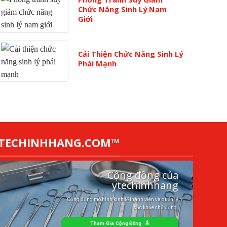
Chức Năng Sinh Lý Nam
Giới
Cải Thiện Chức Năng Sinh Lý
Phái Mạnh
YTECHINHHANG.COM™
Cộng đồng của
ytechinhhang
Cộng đồng mô hình kinh tế thành viên và quản lý
sức khỏe chủ động.
Tham Gia Cộng Đồng