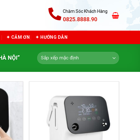
Chăm Sóc Khách Hàng
0825.8888.90
C
✦ CẢM ƠN
✦ HƯỚNG DẪN
HÀ NỘI”