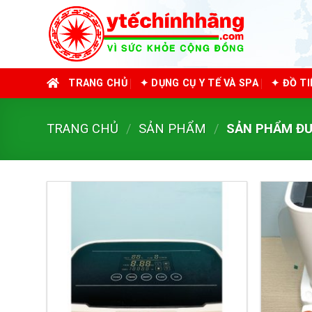
Skip
to
content
TRANG CHỦ
✦ DỤNG CỤ Y TẾ VÀ SPA
✦ ĐỒ T
TRANG CHỦ
/
SẢN PHẨM
/
SẢN PHẨM ĐƯỢ