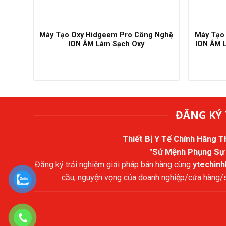
Máy Tạo Oxy Hidgeem Pro Công Nghệ
Máy Tạo
ION ÂM Làm Sạch Oxy
ION ÂM 
ĐĂNG KÝ 
Thiết Bị Y Tế Chính Hãng 
"Sứ Mệnh Phụng Sự
Đăng ký trải nghiệm giải pháp bán hàng cùng
ytechin
cầu, nguyện vọng của doanh nghiệp/cửa hàng/sả