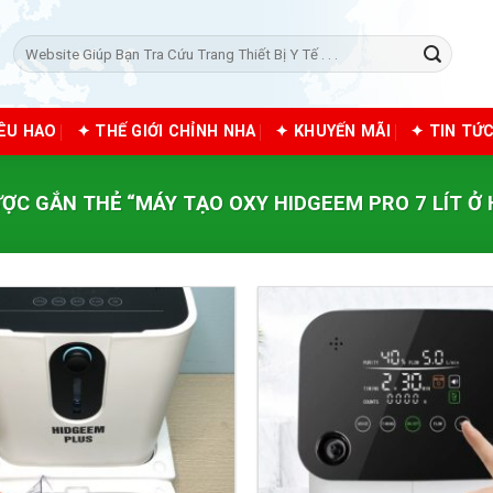
Tìm
kiếm:
IÊU HAO
✦ THẾ GIỚI CHỈNH NHA
✦ KHUYẾN MÃI
✦ TIN TỨ
C GẮN THẺ “MÁY TẠO OXY HIDGEEM PRO 7 LÍT Ở 