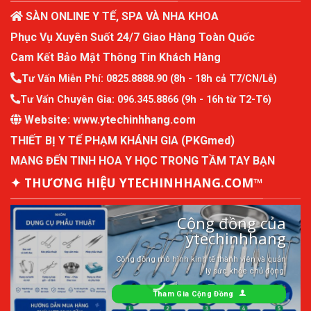
SÀN ONLINE Y TẾ, SPA VÀ NHA KHOA
Phục Vụ Xuyên Suốt 24/7 Giao Hàng Toàn Quốc
Cam Kết Bảo Mật Thông Tin Khách Hàng
Tư Vấn Miễn Phí:
0825.8888.90
(8h - 18h cả T7/CN/Lễ)
Tư Vấn Chuyên Gia:
096.345.8866
(9h - 16h từ T2-T6)
Website:
www.ytechinhhang.com
THIẾT BỊ Y TẾ PHẠM KHÁNH GIA (PKGmed)
MANG ĐẾN TINH HOA Y HỌC TRONG TẦM TAY BẠN
✦ THƯƠNG HIỆU YTECHINHHANG.COM™
Cộng đồng của
ytechinhhang
Cộng đồng mô hình kinh tế thành viên và quản
lý sức khỏe chủ động.
Tham Gia Cộng Đồng