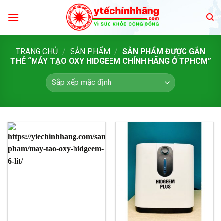
Skip
to
content
TRANG CHỦ
/
SẢN PHẨM
/
SẢN PHẨM ĐƯỢC GẮN
THẺ “MÁY TẠO OXY HIDGEEM CHÍNH HÃNG Ở TPHCM”