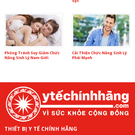
Vật
Phòng Tránh Suy Giảm Chức
Cải Thiện Chức Năng Sinh Lý
Năng Sinh Lý Nam Giới
Phái Mạnh
THIẾT BỊ Y TẾ CHÍNH HÃNG