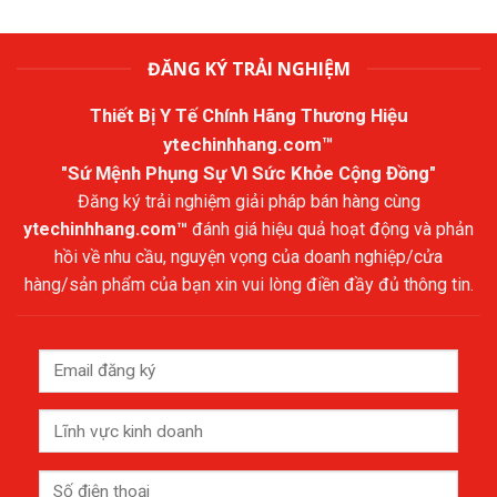
ĐĂNG KÝ TRẢI NGHIỆM
Thiết Bị Y Tế Chính Hãng Thương Hiệu
ytechinhhang.com™
"Sứ Mệnh Phụng Sự Vì Sức Khỏe Cộng Đồng"
Đăng ký trải nghiệm giải pháp bán hàng cùng
ytechinhhang.com™
đánh giá hiệu quả hoạt động và phản
hồi về nhu cầu, nguyện vọng của doanh nghiệp/cửa
hàng/sản phẩm của bạn xin vui lòng điền đầy đủ thông tin.