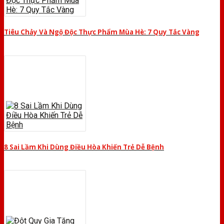
Tiêu Chảy Và Ngộ Độc Thực Phẩm Mùa Hè: 7 Quy Tắc Vàng
8 Sai Lầm Khi Dùng Điều Hòa Khiến Trẻ Dễ Bệnh