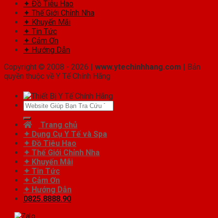
✦ Đồ Tiêu Hao
✦ Thế Giới Chỉnh Nha
✦ Khuyến Mãi
✦ Tin Tức
✦ Cảm Ơn
✦ Hướng Dẫn
Copyright © 2008 - 2026 |
www.ytechinhhang.com
| Bản
quyền thuộc về Y Tế Chính Hãng
Tìm
kiếm:
Trang chủ
✦ Dụng Cụ Y Tế và Spa
✦ Đồ Tiêu Hao
✦ Thế Giới Chỉnh Nha
✦ Khuyến Mãi
✦ Tin Tức
✦ Cảm Ơn
✦ Hướng Dẫn
0825.8888.90