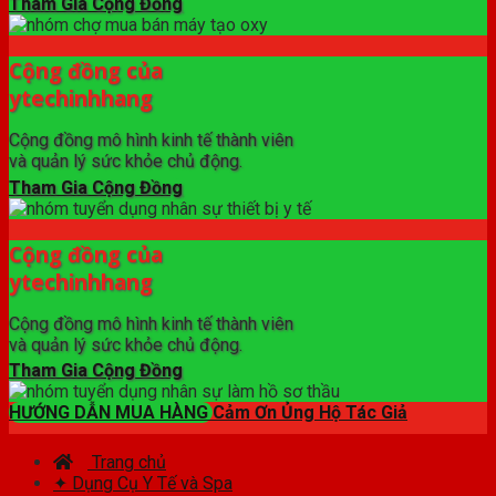
Tham Gia Cộng Đồng
Cộng đồng của
ytechinhhang
Cộng đồng mô hình kinh tế thành viên
và quản lý sức khỏe chủ động.
Tham Gia Cộng Đồng
Cộng đồng của
ytechinhhang
Cộng đồng mô hình kinh tế thành viên
và quản lý sức khỏe chủ động.
Tham Gia Cộng Đồng
HƯỚNG DẪN MUA HÀNG
Cảm Ơn Ủng Hộ Tác Giả
Trang chủ
✦ Dụng Cụ Y Tế và Spa