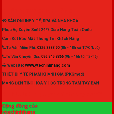
THIẾT BỊ Y TẾ CHÍNH HÃNG
SÀN ONLINE Y TẾ, SPA VÀ NHA KHOA
Phục Vụ Xuyên Suốt 24/7 Giao Hàng Toàn Quốc
Cam Kết Bảo Mật Thông Tin Khách Hàng
Tư Vấn Miễn Phí:
0825.8888.90
(8h - 18h cả T7/CN/Lễ)
Tư Vấn Chuyên Gia:
096.345.8866
(9h - 16h từ T2-T6)
Website:
www.ytechinhhang.com
THIẾT BỊ Y TẾ PHẠM KHÁNH GIA (PKGmed)
MANG ĐẾN TINH HOA Y HỌC TRONG TẦM TAY BẠN
✦ THƯƠNG HIỆU ytechinhhang.com™
Cộng đồng của
ytechinhhang