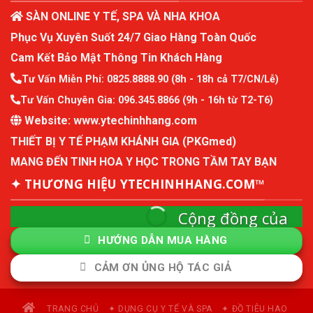
SÀN ONLINE Y TẾ, SPA VÀ NHA KHOA
Phục Vụ Xuyên Suốt 24/7 Giao Hàng Toàn Quốc
Cam Kết Bảo Mật Thông Tin Khách Hàng
Tư Vấn Miễn Phí:
0825.8888.90
(8h - 18h cả T7/CN/Lễ)
Tư Vấn Chuyên Gia:
096.345.8866
(9h - 16h từ T2-T6)
Website:
www.ytechinhhang.com
THIẾT BỊ Y TẾ PHẠM KHÁNH GIA (PKGmed)
MANG ĐẾN TINH HOA Y HỌC TRONG TẦM TAY BẠN
✦ THƯƠNG HIỆU YTECHINHHANG.COM™
Cộng đồng của
ytechinhhang
HƯỚNG DẪN MUA HÀNG
Cộng đồng mô hình kinh tế thành viên và quản
CẢM ƠN ỦNG HỘ TÁC GIẢ
lý sức khỏe chủ động.
Tham Gia Cộng Đồng
TRANG CHỦ
✦ DỤNG CỤ Y TẾ VÀ SPA
✦ ĐỒ TIÊU HAO