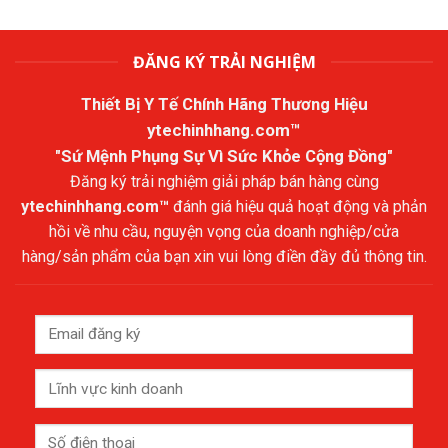
ĐĂNG KÝ TRẢI NGHIỆM
Thiết Bị Y Tế Chính Hãng Thương Hiệu
ytechinhhang.com™
"Sứ Mệnh Phụng Sự Vì Sức Khỏe Cộng Đồng"
Đăng ký trải nghiệm giải pháp bán hàng cùng
ytechinhhang.com™
đánh giá hiệu quả hoạt động và phản
hồi về nhu cầu, nguyện vọng của doanh nghiệp/cửa
hàng/sản phẩm của bạn xin vui lòng điền đầy đủ thông tin.