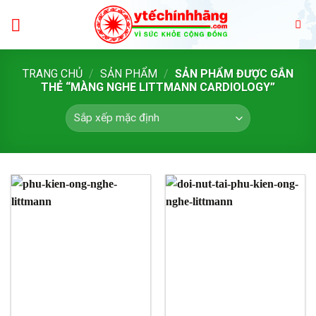
Skip
to
content
TRANG CHỦ
/
SẢN PHẨM
/
SẢN PHẨM ĐƯỢC GẮN
THẺ “MÀNG NGHE LITTMANN CARDIOLOGY”