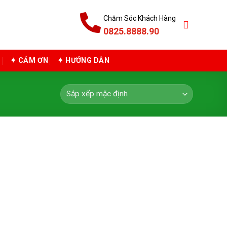
Chăm Sóc Khách Hàng
0825.8888.90
C
✦ CẢM ƠN
✦ HƯỚNG DẪN