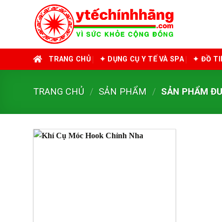
Skip
to
content
TRANG CHỦ
✦ DỤNG CỤ Y TẾ VÀ SPA
✦ ĐỒ T
TRANG CHỦ
/
SẢN PHẨM
/
SẢN PHẨM ĐƯ