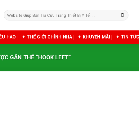
Tìm
kiếm:
IÊU HAO
✦ THẾ GIỚI CHỈNH NHA
✦ KHUYẾN MÃI
✦ TIN TỨ
ỢC GẮN THẺ “HOOK LEFT”