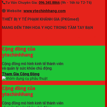
Tư Vấn Chuyên Gia:
096.345.8866
(9h - 16h từ T2-T6)
Website:
www.ytechinhhang.com
THIẾT BỊ Y TẾ PHẠM KHÁNH GIA (PKGmed)
MANG ĐẾN TINH HOA Y HỌC TRONG TẦM TAY BẠN
✦ THƯƠNG HIỆU ytechinhhang.com™
Cộng đồng của
ytechinhhang
Cộng đồng mô hình kinh tế thành viên
và quản lý sức khỏe chủ động.
Tham Gia Cộng Đồng
Cộng đồng của
ytechinhhang
Cộng đồng mô hình kinh tế thành viên