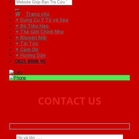
Tìm
kiếm:
Trang chủ
✦ Dụng Cụ Y Tế và Spa
✦ Đồ Tiêu Hao
✦ Thế Giới Chỉnh Nha
✦ Khuyến Mãi
✦ Tin Tức
✦ Cảm Ơn
✦ Hướng Dẫn
0825.8888.90
CONTACT US