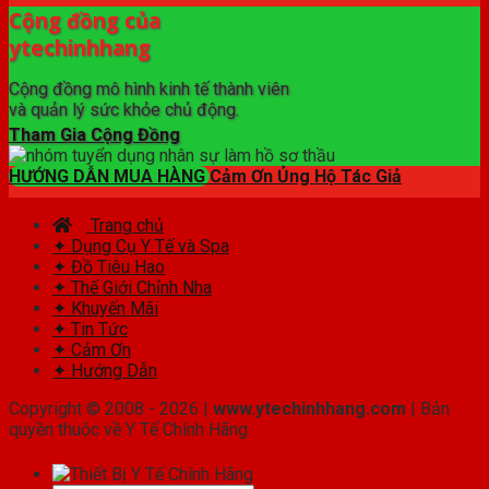
Cộng đồng của
ytechinhhang
Cộng đồng mô hình kinh tế thành viên
và quản lý sức khỏe chủ động.
Tham Gia Cộng Đồng
HƯỚNG DẪN MUA HÀNG
Cảm Ơn Ủng Hộ Tác Giả
Trang chủ
✦ Dụng Cụ Y Tế và Spa
✦ Đồ Tiêu Hao
✦ Thế Giới Chỉnh Nha
✦ Khuyến Mãi
✦ Tin Tức
✦ Cảm Ơn
✦ Hướng Dẫn
Copyright © 2008 - 2026 |
www.ytechinhhang.com
| Bản
quyền thuộc về Y Tế Chính Hãng