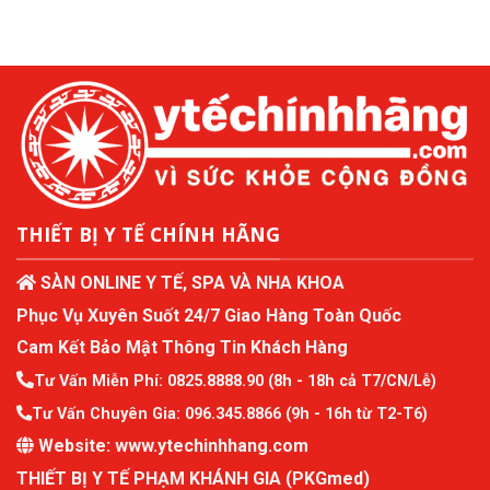
THIẾT BỊ Y TẾ CHÍNH HÃNG
SÀN ONLINE Y TẾ, SPA VÀ NHA KHOA
Phục Vụ Xuyên Suốt 24/7 Giao Hàng Toàn Quốc
Cam Kết Bảo Mật Thông Tin Khách Hàng
Tư Vấn Miễn Phí:
0825.8888.90
(8h - 18h cả T7/CN/Lễ)
Tư Vấn Chuyên Gia:
096.345.8866
(9h - 16h từ T2-T6)
Website:
www.ytechinhhang.com
THIẾT BỊ Y TẾ PHẠM KHÁNH GIA (PKGmed)