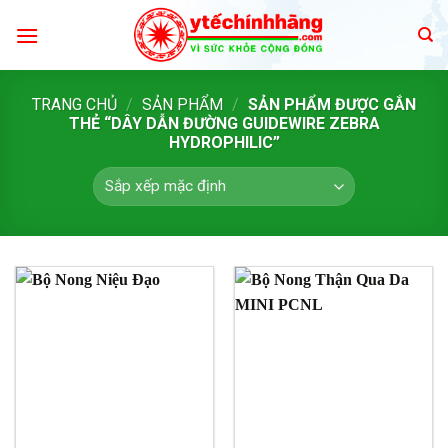
Skip
to
content
TRANG CHỦ
/
SẢN PHẨM
/
SẢN PHẨM ĐƯỢC GẮN
THẺ “DÂY DẪN ĐƯỜNG GUIDEWIRE ZEBRA
HYDROPHILIC”