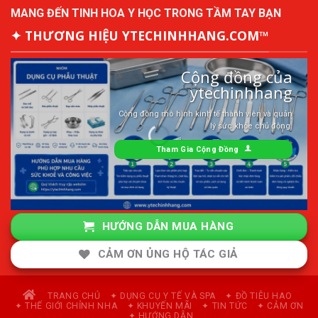
MANG ĐẾN TINH HOA Y HỌC TRONG TẦM TAY BẠN
✦ THƯƠNG HIỆU YTECHINHHANG.COM™
Cộng đồng của
ytechinhhang
Cộng đồng mô hình kinh tế thành viên và quản
lý sức khỏe chủ động.
Tham Gia Cộng Đồng
HƯỚNG DẪN MUA HÀNG
CẢM ƠN ỦNG HỘ TÁC GIẢ
TRANG CHỦ
✦ DỤNG CỤ Y TẾ VÀ SPA
✦ ĐỒ TIÊU HAO
✦ THẾ GIỚI CHỈNH NHA
✦ KHUYẾN MÃI
✦ TIN TỨC
✦ CẢM ƠN
✦ HƯỚNG DẪN