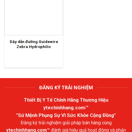
Dây dẫn đường Guidewire
Zebra Hydrophilic
ĐĂNG KÝ TRẢI NGHIỆM
Thiết Bị Y Tế Chính Hãng Thương Hiệu
ytechinhhang.com™
"Sứ Mệnh Phụng Sự Vì Sức Khỏe Cộng Đồng"
Đăng ký trải nghiệm giải pháp bán hàng cùng
ytechinhhang.com™
đánh giá hiệu quả hoạt động và phản